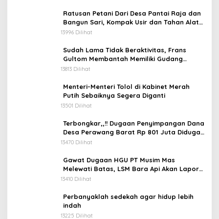
Ratusan Petani Dari Desa Pantai Raja dan
Bangun Sari, Kompak Usir dan Tahan Alat
Berat Milik Hanafi Cs.
13996 Dilihat
Sudah Lama Tidak Beraktivitas, Frans
Gultom Membantah Memiliki Gudang
Penimbunan BBM
13813 Dilihat
Menteri-Menteri Tolol di Kabinet Merah
Putih Sebaiknya Segera Diganti
13501 Dilihat
Terbongkar,,!! Dugaan Penyimpangan Dana
Desa Perawang Barat Rp 801 Juta Diduga
Tidak Jelas Penggunaannya
13470 Dilihat
Gawat Dugaan HGU PT Musim Mas
Melewati Batas, LSM Bara Api Akan Lapor
ke APH dan Satgas PKH
13410 Dilihat
Perbanyaklah sedekah agar hidup lebih
indah
13225 Dilihat