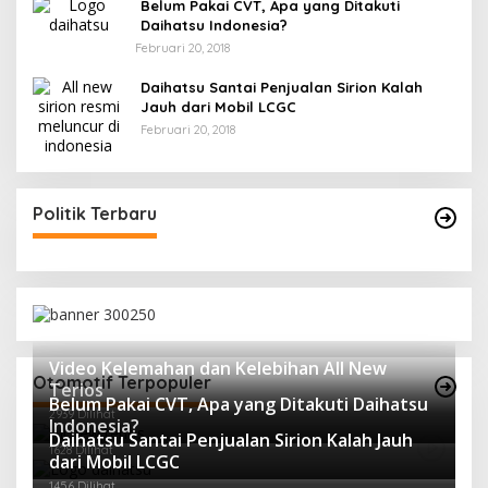
Belum Pakai CVT, Apa yang Ditakuti
Daihatsu Indonesia?
Februari 20, 2018
Daihatsu Santai Penjualan Sirion Kalah
Jauh dari Mobil LCGC
Februari 20, 2018
Politik Terbaru
Video Kelemahan dan Kelebihan All New
Otomotif Terpopuler
Terios
Belum Pakai CVT, Apa yang Ditakuti Daihatsu
2939 Dilihat
Indonesia?
Daihatsu Santai Penjualan Sirion Kalah Jauh
1628 Dilihat
dari Mobil LCGC
1456 Dilihat