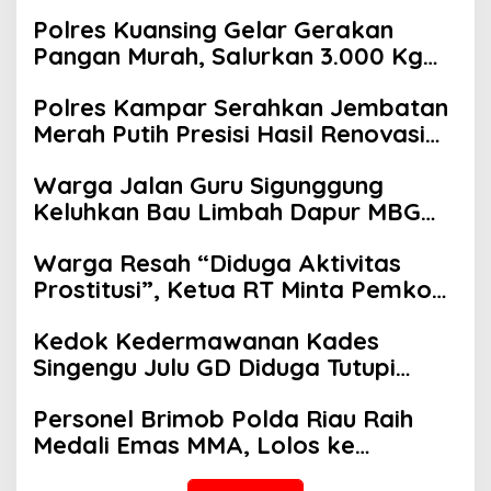
Polres Kuansing Gelar Gerakan
Pangan Murah, Salurkan 3.000 Kg
Beras SPHP untuk Masyarakat
Polres Kampar Serahkan Jembatan
Merah Putih Presisi Hasil Renovasi
ke Warga Pulau Jambu Kuok
Warga Jalan Guru Sigunggung
Keluhkan Bau Limbah Dapur MBG
dan Dinilai Tidak Jalani SOP
Warga Resah “Diduga Aktivitas
Prostitusi”, Ketua RT Minta Pemko
Pekanbaru Periksa Legalitas dan
Kedok Kedermawanan Kades
Aktivitas Z Homestay di Jalan
Singengu Julu GD Diduga Tutupi
Tanjung Datuk
Kejahatan PETI Kotanopan
Personel Brimob Polda Riau Raih
Medali Emas MMA, Lolos ke
Kejurprov dan Porprov