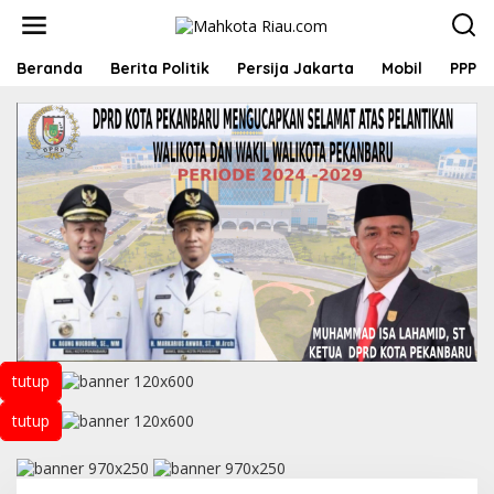
L
e
w
a
Beranda
Berita Politik
Persija Jakarta
Mobil
PPP
t
i
k
e
k
o
n
t
e
n
tutup
tutup