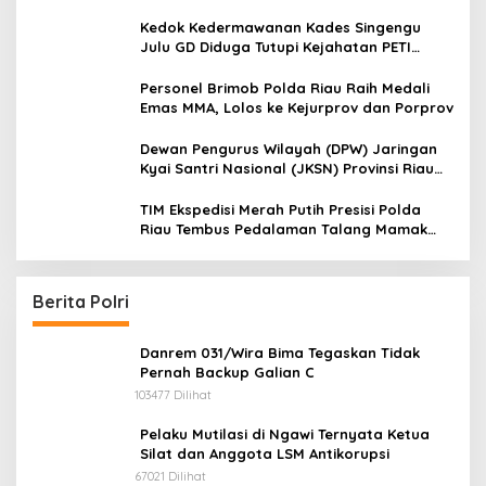
Legalitas dan Aktivitas Z Homestay di
Jalan Tanjung Datuk
Kedok Kedermawanan Kades Singengu
Julu GD Diduga Tutupi Kejahatan PETI
Kotanopan
Personel Brimob Polda Riau Raih Medali
Emas MMA, Lolos ke Kejurprov dan Porprov
Dewan Pengurus Wilayah (DPW) Jaringan
Kyai Santri Nasional (JKSN) Provinsi Riau
melakukan kunjungan silaturahmi dan
audiensi ke Badan Kesatuan Bangsa dan
TIM Ekspedisi Merah Putih Presisi Polda
Politik (Kesbangpol) Provinsi Riau
Riau Tembus Pedalaman Talang Mamak
Kobarkan Semangat Merah Putih Hadirkan
Kepedulian Nyata untuk Negeri
Berita Polri
Danrem 031/Wira Bima Tegaskan Tidak
Pernah Backup Galian C
103477 Dilihat
Pelaku Mutilasi di Ngawi Ternyata Ketua
Silat dan Anggota LSM Antikorupsi
67021 Dilihat