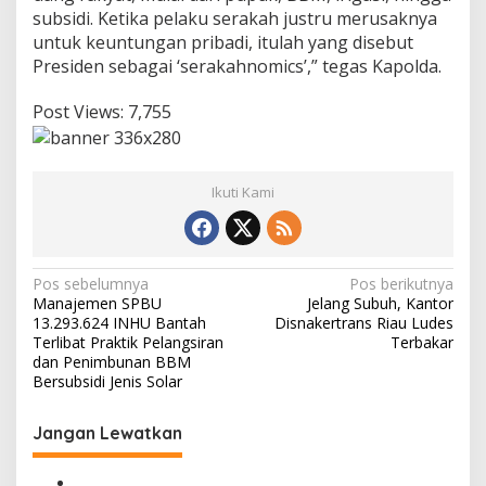
subsidi. Ketika pelaku serakah justru merusaknya
untuk keuntungan pribadi, itulah yang disebut
Presiden sebagai ‘serakahnomics’,” tegas Kapolda.
Post Views:
7,755
Ikuti Kami
N
Pos sebelumnya
Pos berikutnya
Manajemen SPBU
Jelang Subuh, Kantor
a
13.293.624 INHU Bantah
Disnakertrans Riau Ludes
v
Terlibat Praktik Pelangsiran
Terbakar
dan Penimbunan BBM
i
Bersubsidi Jenis Solar
g
Jangan Lewatkan
a
s