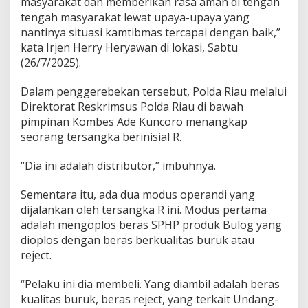
masyarakat dan memberikan rasa aman di tengah
r
tengah masyarakat lewat upaya-upaya yang
B
nantinya situasi kamtibmas tercapai dengan baik,”
e
r
kata Irjen Herry Heryawan di lokasi, Sabtu
a
(26/7/2025).
s
O
Dalam penggerebekan tersebut, Polda Riau melalui
p
Direktorat Reskrimsus Polda Riau di bawah
l
o
pimpinan Kombes Ade Kuncoro menangkap
s
seorang tersangka berinisial R.
d
i
“Dia ini adalah distributor,” imbuhnya.
P
e
Sementara itu, ada dua modus operandi yang
k
a
dijalankan oleh tersangka R ini. Modus pertama
n
adalah mengoplos beras SPHP produk Bulog yang
b
dioplos dengan beras berkualitas buruk atau
a
reject.
r
u
“Pelaku ini dia membeli. Yang diambil adalah beras
kualitas buruk, beras reject, yang terkait Undang-