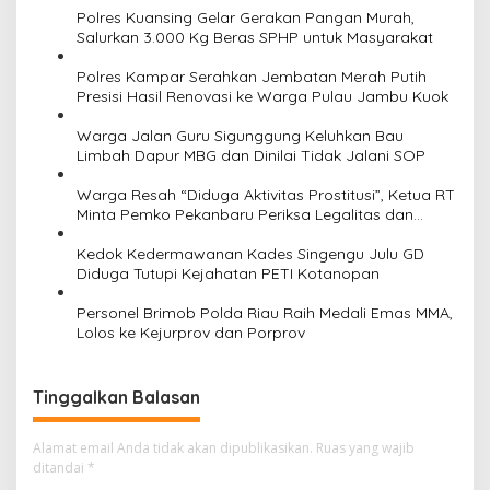
i
Polres Kuansing Gelar Gerakan Pangan Murah,
Salurkan 3.000 Kg Beras SPHP untuk Masyarakat
p
o
Polres Kampar Serahkan Jembatan Merah Putih
Presisi Hasil Renovasi ke Warga Pulau Jambu Kuok
s
Warga Jalan Guru Sigunggung Keluhkan Bau
Limbah Dapur MBG dan Dinilai Tidak Jalani SOP
Warga Resah “Diduga Aktivitas Prostitusi”, Ketua RT
Minta Pemko Pekanbaru Periksa Legalitas dan
Aktivitas Z Homestay di Jalan Tanjung Datuk
Kedok Kedermawanan Kades Singengu Julu GD
Diduga Tutupi Kejahatan PETI Kotanopan
Personel Brimob Polda Riau Raih Medali Emas MMA,
Lolos ke Kejurprov dan Porprov
Tinggalkan Balasan
Alamat email Anda tidak akan dipublikasikan.
Ruas yang wajib
ditandai
*