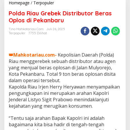
Homepage
/
Terpopuler
P
o
Polda Riau Grebek Distributor Beras
l
d
Oplos di Pekanbaru
a
R
Tino Mahkotariau.com
Juli 26, 2025
Terpopuler
7755 Dilihat
i
a
u
G
👑Mahkotariau.com-
Kepolisian Daerah (Polda)
r
e
Riau menggerebek sebuah distributor atau agen
b
yang menjual beras oplosan di Jalan Mulyorejo,
e
Kota Pekanbaru. Total 9 ton beras oplosan disita
k
dalam operasi tersebut.
D
Kapolda Riau Irjen Herry Heryawan menyampaikan
i
s
pengungkapan ini merupakan arahan Kapolri
t
Jenderal Listyo Sigit Prabowo menindaklanjuti
r
kejahatan yang merugikan konsumen.
i
b
“Tentu saja arahan Bapak Kapolri ini adalah
u
t
bagaimana kita bisa hadir di tengah-tengah
o