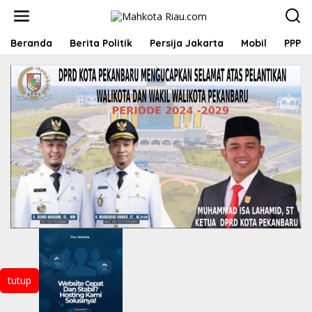
L
e
w
a
Beranda
Berita Politik
Persija Jakarta
Mobil
PPP
t
i
k
e
k
o
n
t
e
n
tutup