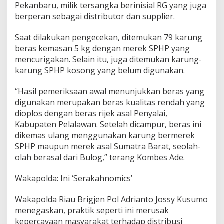
Pekanbaru, milik tersangka berinisial RG yang juga
e
n
berperan sebagai distributor dan supplier.
s
i
Saat dilakukan pengecekan, ditemukan 79 karung
L
beras kemasan 5 kg dengan merek SPHP yang
a
mencurigakan. Selain itu, juga ditemukan karung-
n
g
karung SPHP kosong yang belum digunakan.
s
u
“Hasil pemeriksaan awal menunjukkan beras yang
n
digunakan merupakan beras kualitas rendah yang
g
dioplos dengan beras rijek asal Penyalai,
P
r
Kabupaten Pelalawan. Setelah dicampur, beras ini
e
dikemas ulang menggunakan karung bermerek
s
SPHP maupun merek asal Sumatra Barat, seolah-
i
olah berasal dari Bulog,” terang Kombes Ade.
d
e
n
Wakapolda: Ini ‘Serakahnomics’
R
I
Wakapolda Riau Brigjen Pol Adrianto Jossy Kusumo
menegaskan, praktik seperti ini merusak
kepercayaan masyarakat terhadap distribusi