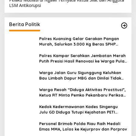
LSM Antikorupsi
Berita Politik
Polres Kuansing Gelar Gerakan Pangan
Murah, Salurkan 3.000 Kg Beras SPHP
untuk Masyarakat
Polres Kampar Serahkan Jembatan Merah
Putih Presisi Hasil Renovasi ke Warga Pulau
Jambu Kuok
Warga Jalan Guru Sigunggung Keluhkan
Bau Limbah Dapur MBG dan Dinilai Tidak
Jalani SOP
Warga Resah “Diduga Aktivitas Prostitusi”,
Ketua RT Minta Pemko Pekanbaru Periksa
Legalitas dan Aktivitas Z Homestay di
Jalan Tanjung Datuk
Kedok Kedermawanan Kades Singengu
Julu GD Diduga Tutupi Kejahatan PETI
Kotanopan
Personel Brimob Polda Riau Raih Medali
Emas MMA, Lolos ke Kejurprov dan Porprov