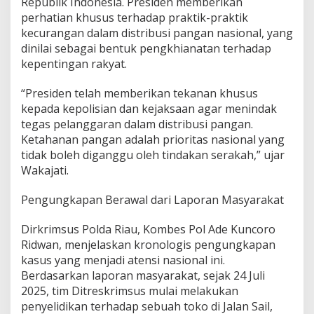
Republik Indonesia. Presiden memberikan
m
perhatian khusus terhadap praktik-praktik
e
r
kecurangan dalam distribusi pangan nasional, yang
e
dinilai sebagai bentuk pengkhianatan terhadap
k
kepentingan rakyat.
S
P
“Presiden telah memberikan tekanan khusus
H
P
kepada kepolisian dan kejaksaan agar menindak
,
tegas pelanggaran dalam distribusi pangan.
W
Ketahanan pangan adalah prioritas nasional yang
a
tidak boleh diganggu oleh tindakan serakah,” ujar
k
Wakajati.
a
p
o
Pengungkapan Berawal dari Laporan Masyarakat
l
d
Dirkrimsus Polda Riau, Kombes Pol Ade Kuncoro
a
Ridwan, menjelaskan kronologis pengungkapan
:
I
kasus yang menjadi atensi nasional ini.
n
Berdasarkan laporan masyarakat, sejak 24 Juli
i
2025, tim Ditreskrimsus mulai melakukan
A
penyelidikan terhadap sebuah toko di Jalan Sail,
t