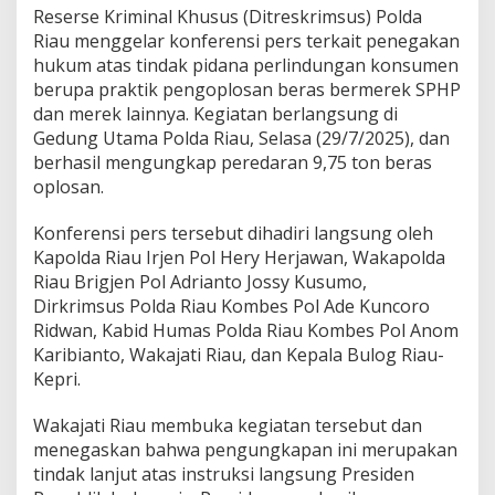
k
Reserse Kriminal Khusus (Ditreskrimsus) Polda
a
Riau menggelar konferensi pers terkait penegakan
p
hukum atas tindak pidana perlindungan konsumen
9
,
berupa praktik pengoplosan beras bermerek SPHP
7
dan merek lainnya. Kegiatan berlangsung di
5
Gedung Utama Polda Riau, Selasa (29/7/2025), dan
T
berhasil mengungkap peredaran 9,75 ton beras
o
oplosan.
n
B
e
Konferensi pers tersebut dihadiri langsung oleh
r
Kapolda Riau Irjen Pol Hery Herjawan, Wakapolda
a
Riau Brigjen Pol Adrianto Jossy Kusumo,
s
Dirkrimsus Polda Riau Kombes Pol Ade Kuncoro
O
p
Ridwan, Kabid Humas Polda Riau Kombes Pol Anom
l
Karibianto, Wakajati Riau, dan Kepala Bulog Riau-
o
Kepri.
s
a
Wakajati Riau membuka kegiatan tersebut dan
n
B
menegaskan bahwa pengungkapan ini merupakan
e
tindak lanjut atas instruksi langsung Presiden
r