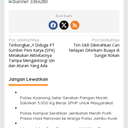
Ikuti Kami
N
Pos sebelumnya
Pos berikutnya
Terbongkar,,!! Diduga PT
Tim SAR Dikerahkan Cari
a
Sumber Peni Karya (SPK)
Nelayan Diterkam Buaya di
v
Melakukan Aktivitasnya
Sungai Rokan
Tampa Mengantongi Izin
i
dan Aturan Yang Ada
g
Jangan Lewatkan
a
s
i
Polres Kuansing Gelar Gerakan Pangan Murah,
Salurkan 3.000 Kg Beras SPHP untuk Masyarakat
p
o
Polres Kampar Serahkan Jembatan Merah Putih
Presisi Hasil Renovasi ke Warga Pulau Jambu Kuok
s