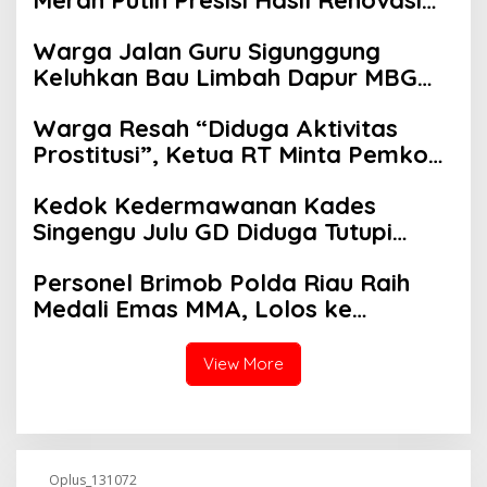
ke Warga Pulau Jambu Kuok
Warga Jalan Guru Sigunggung
Keluhkan Bau Limbah Dapur MBG
dan Dinilai Tidak Jalani SOP
Warga Resah “Diduga Aktivitas
Prostitusi”, Ketua RT Minta Pemko
Pekanbaru Periksa Legalitas dan
Kedok Kedermawanan Kades
Aktivitas Z Homestay di Jalan
Singengu Julu GD Diduga Tutupi
Tanjung Datuk
Kejahatan PETI Kotanopan
Personel Brimob Polda Riau Raih
Medali Emas MMA, Lolos ke
Kejurprov dan Porprov
View More
Oplus_131072