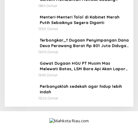
Penimbunan BBM
13814 Dilihat
Menteri-Menteri Tolol di Kabinet Merah
Putih Sebaiknya Segera Diganti
13501 Dilihat
Terbongkar,,!! Dugaan Penyimpangan Dana
Desa Perawang Barat Rp 801 Juta Diduga
Tidak Jelas Penggunaannya
13470 Dilihat
Gawat Dugaan HGU PT Musim Mas
Melewati Batas, LSM Bara Api Akan Lapor
ke APH dan Satgas PKH
13410 Dilihat
Perbanyaklah sedekah agar hidup lebih
indah
13226 Dilihat