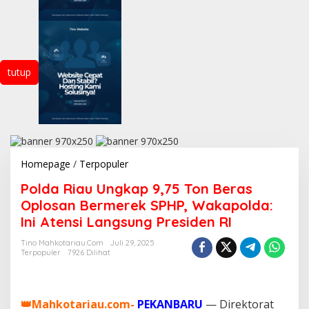
tutup
Homepage
/
Terpopuler
P
o
Polda Riau Ungkap 9,75 Ton Beras
l
d
Oplosan Bermerek SPHP, Wakapolda:
a
Ini Atensi Langsung Presiden RI
R
i
Tino Mahkotariau.com
Juli 29, 2025
a
Terpopuler
7926 Dilihat
u
U
n
g
👑Mahkotariau.com-
PEKANBARU
— Direktorat