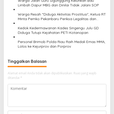
Warga Jalan Guru Sigunggung Keluhkan Bau
Limbah Dapur MBG dan Dinilai Tidak Jalani SOP
Warga Resah “Diduga Aktivitas Prostitusi”, Ketua RT
Minta Pemko Pekanbaru Periksa Legalitas dan
Aktivitas Z Homestay di Jalan Tanjung Datuk
Kedok Kedermawanan Kades Singengu Julu GD
Diduga Tutupi Kejahatan PETI Kotanopan
Personel Brimob Polda Riau Raih Medali Emas MMA,
Lolos ke Kejurprov dan Porprov
Tinggalkan Balasan
Alamat email Anda tidak akan dipublikasikan.
Ruas yang wajib
ditandai
*