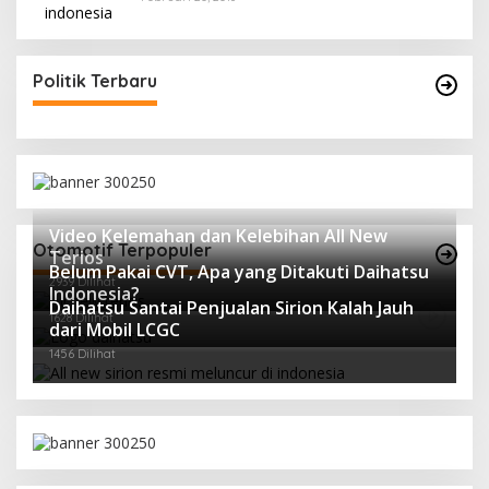
Politik Terbaru
Video Kelemahan dan Kelebihan All New
Otomotif Terpopuler
Terios
Belum Pakai CVT, Apa yang Ditakuti Daihatsu
2939 Dilihat
Indonesia?
Daihatsu Santai Penjualan Sirion Kalah Jauh
1628 Dilihat
dari Mobil LCGC
1456 Dilihat