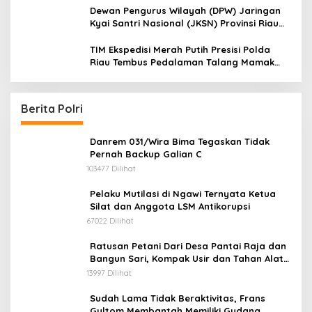
Dewan Pengurus Wilayah (DPW) Jaringan
Kyai Santri Nasional (JKSN) Provinsi Riau
melakukan kunjungan silaturahmi dan
audiensi ke Badan Kesatuan Bangsa dan
TIM Ekspedisi Merah Putih Presisi Polda
Politik (Kesbangpol) Provinsi Riau
Riau Tembus Pedalaman Talang Mamak
Kobarkan Semangat Merah Putih Hadirkan
Kepedulian Nyata untuk Negeri
Berita Polri
Danrem 031/Wira Bima Tegaskan Tidak
Pernah Backup Galian C
103477 Dilihat
Pelaku Mutilasi di Ngawi Ternyata Ketua
Silat dan Anggota LSM Antikorupsi
67022 Dilihat
Ratusan Petani Dari Desa Pantai Raja dan
Bangun Sari, Kompak Usir dan Tahan Alat
Berat Milik Hanafi Cs.
13997 Dilihat
Sudah Lama Tidak Beraktivitas, Frans
Gultom Membantah Memiliki Gudang