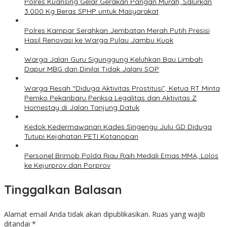
Polres Kuansing Gelar Gerakan Pangan Murah, Salurkan
3.000 Kg Beras SPHP untuk Masyarakat
Polres Kampar Serahkan Jembatan Merah Putih Presisi
Hasil Renovasi ke Warga Pulau Jambu Kuok
Warga Jalan Guru Sigunggung Keluhkan Bau Limbah
Dapur MBG dan Dinilai Tidak Jalani SOP
Warga Resah “Diduga Aktivitas Prostitusi”, Ketua RT Minta
Pemko Pekanbaru Periksa Legalitas dan Aktivitas Z
Homestay di Jalan Tanjung Datuk
Kedok Kedermawanan Kades Singengu Julu GD Diduga
Tutupi Kejahatan PETI Kotanopan
Personel Brimob Polda Riau Raih Medali Emas MMA, Lolos
ke Kejurprov dan Porprov
Tinggalkan Balasan
Alamat email Anda tidak akan dipublikasikan.
Ruas yang wajib
ditandai
*