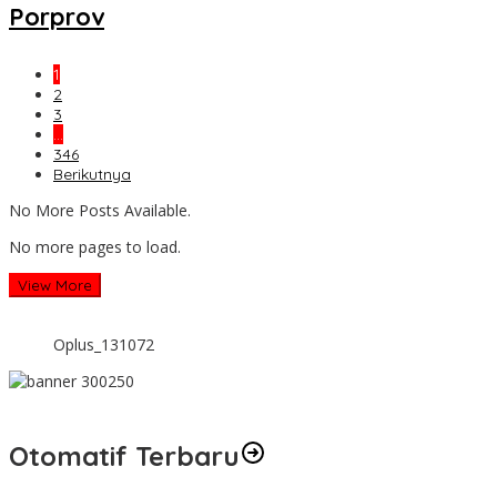
Porprov
1
2
3
…
346
Berikutnya
No More Posts Available.
No more pages to load.
View More
Oplus_131072
Otomatif Terbaru