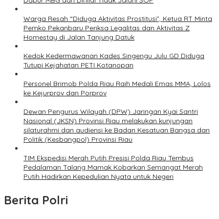
Dapur MBG dan Dinilai Tidak Jalani SOP
Warga Resah “Diduga Aktivitas Prostitusi”, Ketua RT Minta
Pemko Pekanbaru Periksa Legalitas dan Aktivitas Z
Homestay di Jalan Tanjung Datuk
Kedok Kedermawanan Kades Singengu Julu GD Diduga
Tutupi Kejahatan PETI Kotanopan
Personel Brimob Polda Riau Raih Medali Emas MMA, Lolos
ke Kejurprov dan Porprov
Dewan Pengurus Wilayah (DPW) Jaringan Kyai Santri
Nasional (JKSN) Provinsi Riau melakukan kunjungan
silaturahmi dan audiensi ke Badan Kesatuan Bangsa dan
Politik (Kesbangpol) Provinsi Riau
TIM Ekspedisi Merah Putih Presisi Polda Riau Tembus
Pedalaman Talang Mamak Kobarkan Semangat Merah
Putih Hadirkan Kepedulian Nyata untuk Negeri
Berita Polri