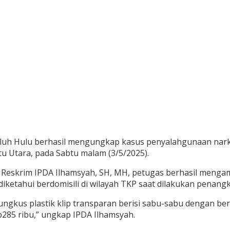
aluh Hulu berhasil mengungkap kasus penyalahgunaan narko
 Utara, pada Sabtu malam (3/5/2025).
eskrim IPDA Ilhamsyah, SH, MH, petugas berhasil mengaman
diketahui berdomisili di wilayah TKP saat dilakukan penang
kus plastik klip transparan berisi sabu-sabu dengan bera
Rp285 ribu,” ungkap IPDA Ilhamsyah.