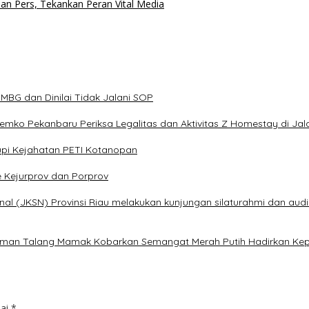
n Pers, Tekankan Peran Vital Media
BG dan Dinilai Tidak Jalani SOP
 Pemko Pekanbaru Periksa Legalitas dan Aktivitas Z Homestay di Ja
pi Kejahatan PETI Kotanopan
e Kejurprov dan Porprov
al (JKSN) Provinsi Riau melakukan kunjungan silaturahmi dan audi
alaman Talang Mamak Kobarkan Semangat Merah Putih Hadirkan Kep
dai
*