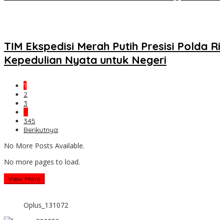
TIM Ekspedisi Merah Putih Presisi Pold
Kepedulian Nyata untuk Negeri
1
2
3
…
345
Berikutnya
No More Posts Available.
No more pages to load.
View More
Oplus_131072