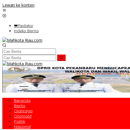
Lewati ke konten
👑Redaksi
Indeks Berita
Beranda
Berita
Olahraga
Otomatif
Politik
Nasional