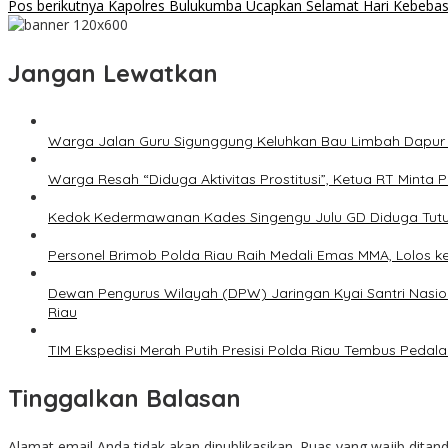
Pos berikutnya
Kapolres Bulukumba Ucapkan Selamat Hari Kebebasa
Jangan Lewatkan
Warga Jalan Guru Sigunggung Keluhkan Bau Limbah Dapur M
Warga Resah “Diduga Aktivitas Prostitusi”, Ketua RT Minta
Kedok Kedermawanan Kades Singengu Julu GD Diduga Tutu
Personel Brimob Polda Riau Raih Medali Emas MMA, Lolos k
Dewan Pengurus Wilayah (DPW) Jaringan Kyai Santri Nasion
Riau
TIM Ekspedisi Merah Putih Presisi Polda Riau Tembus Ped
Tinggalkan Balasan
Alamat email Anda tidak akan dipublikasikan.
Ruas yang wajib ditan