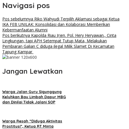
Navigasi pos
Pos sebelumnya
Riko Wahyudi Terpilih Aklamasi sebagai Ketua
IKA FEB UNILAK: Konsolidasi dan Kolaborasi Memberikan
Kebermanfaatan Alumni
Pos berikutnya
Kapolda Riau Irjen. Pol. Hery Heryawan., Cinta
Lingkungan, tapi APH Setempat Tutup Mata, Melakukan
Pembiaran Galian C diduga ilegal Milik Slamet Di Kecamatan
Tapung Kampar
Jangan Lewatkan
Warga Jalan Guru Sigunggung
Keluhkan Bau Limbah Dapur MBG
dan Dinilai Tidak Jalani SOP
Warga Resah “Diduga Aktivitas
Prostitusi”, Ketua RT Minta