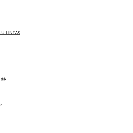
LU LINTAS
dik
G