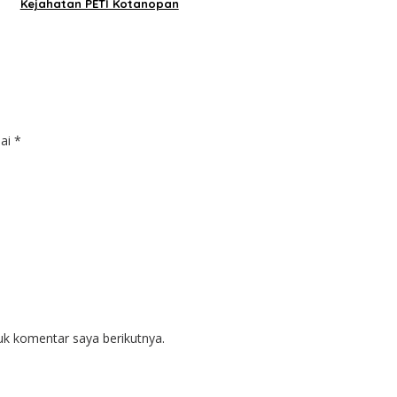
Kejahatan PETI Kotanopan
dai
*
uk komentar saya berikutnya.