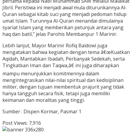
pertama kepada Nabi Muhammad SAW melalui Malaikat
Jibril. Peristiwa ini menjadi awal mula diturunkannya Al-
Quran sebagai kitab suci yang menjadi pedoman hidup
umat Islam. Turunnya Al-Quran menandai dimulainya
syariat Islam yang memberikan petunjuk antara yang
haq dan batil,” jelas Parohis Membanpur 1 Marinir.
Lebih lanjut, Mayor Marinir Rofiq Baidowi juga
mengatakan bahwa kegiatan dengan tema â€œKuatkan
Aqidah, Mantabkan Ibadah, Perbanyak Sedekah, serta
Tingkatkan Iman dan Taqwa,â€ ini juga diharapkan
mampu menunjukkan komitmennya dalam
mengintegrasikan nilai-nilai spiritual dan kedisiplinan
militer, dengan tujuan membentuk prajurit yang tidak
hanya tangguh secara fisik, tetapi juga memiliki
keimanan dan moralitas yang tinggi.
Sumber : Dispen Kormar, Pasmar 1
Post Views:
7,916