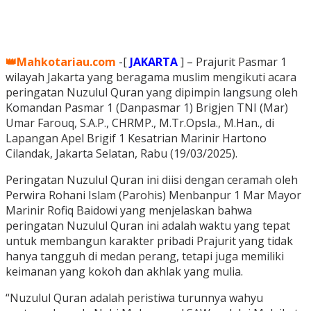
👑Mahkotariau.com
-[
JAKARTA
] – Prajurit Pasmar 1
wilayah Jakarta yang beragama muslim mengikuti acara
peringatan Nuzulul Quran yang dipimpin langsung oleh
Komandan Pasmar 1 (Danpasmar 1) Brigjen TNI (Mar)
Umar Farouq, S.A.P., CHRMP., M.Tr.Opsla., M.Han., di
Lapangan Apel Brigif 1 Kesatrian Marinir Hartono
Cilandak, Jakarta Selatan, Rabu (19/03/2025).
Peringatan Nuzulul Quran ini diisi dengan ceramah oleh
Perwira Rohani Islam (Parohis) Menbanpur 1 Mar Mayor
Marinir Rofiq Baidowi yang menjelaskan bahwa
peringatan Nuzulul Quran ini adalah waktu yang tepat
untuk membangun karakter pribadi Prajurit yang tidak
hanya tangguh di medan perang, tetapi juga memiliki
keimanan yang kokoh dan akhlak yang mulia.
“Nuzulul Quran adalah peristiwa turunnya wahyu