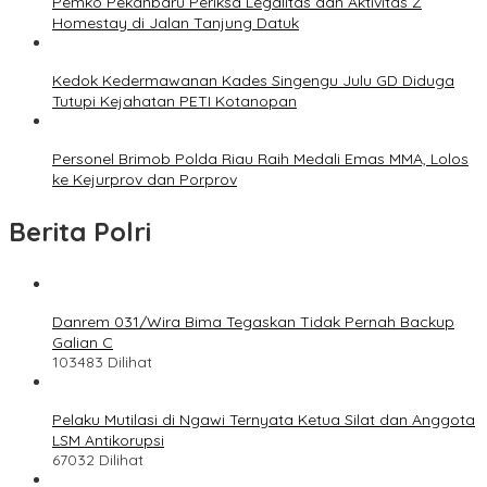
Pemko Pekanbaru Periksa Legalitas dan Aktivitas Z
Homestay di Jalan Tanjung Datuk
Kedok Kedermawanan Kades Singengu Julu GD Diduga
Tutupi Kejahatan PETI Kotanopan
Personel Brimob Polda Riau Raih Medali Emas MMA, Lolos
ke Kejurprov dan Porprov
Berita Polri
Danrem 031/Wira Bima Tegaskan Tidak Pernah Backup
Galian C
103483 Dilihat
Pelaku Mutilasi di Ngawi Ternyata Ketua Silat dan Anggota
LSM Antikorupsi
67032 Dilihat