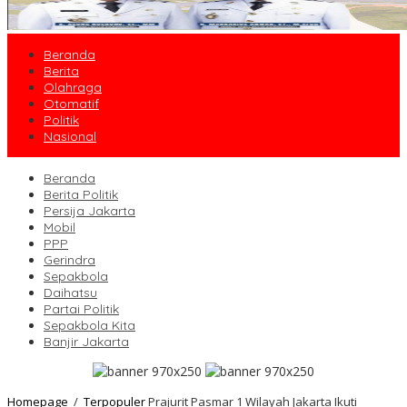
Beranda
Berita
Olahraga
Otomatif
Politik
Nasional
Beranda
Berita Politik
Persija Jakarta
Mobil
PPP
Gerindra
Sepakbola
Daihatsu
Partai Politik
Sepakbola Kita
Banjir Jakarta
Homepage
/
Terpopuler
Prajurit Pasmar 1 Wilayah Jakarta Ikuti