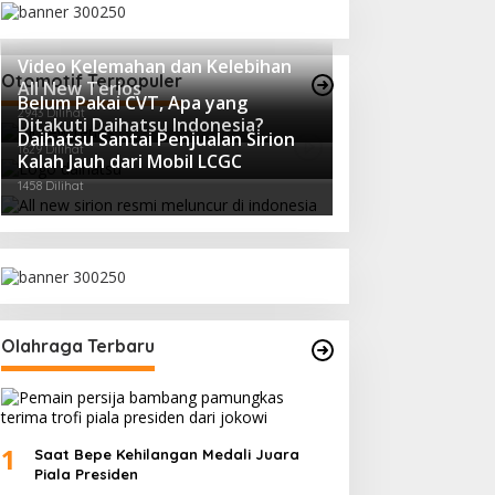
Video Kelemahan dan Kelebihan
Otomotif Terpopuler
All New Terios
Belum Pakai CVT, Apa yang
2943 Dilihat
Ditakuti Daihatsu Indonesia?
Daihatsu Santai Penjualan Sirion
1629 Dilihat
Kalah Jauh dari Mobil LCGC
1458 Dilihat
Olahraga Terbaru
1
Saat Bepe Kehilangan Medali Juara
Piala Presiden