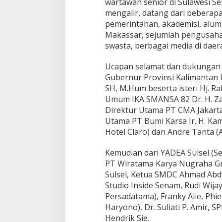
wartawan senior di Sulawesi Se
p
mengalir, datang dari beberapa 
l
pemerintahan, akademisi, alum
e
Makassar, sejumlah pengusaha,
k
s
swasta, berbagai media di daer
R
u
Ucapan selamat dan dukungan ya
k
Gubernur Provinsi Kalimantan Ut
o
SH, M.Hum beserta isteri Hj. R
U
n
Umum IKA SMANSA 82 Dr. H. Zai
i
Direktur Utama PT CMA Jakarta 
v
Utama PT Bumi Karsa Ir. H. Kam
e
Hotel Claro) dan Andre Tanta (
r
s
i
Kemudian dari YADEA Sulsel (Sep
t
PT Wiratama Karya Nugraha Grup
a
Sulsel, Ketua SMDC Ahmad Abdy
s
Studio Inside Senam, Rudi Wija
W
Persadatama), Franky Alie, Ph
i
r
Haryono), Dr. Suliati P. Amir,
a
Hendrik Sie.