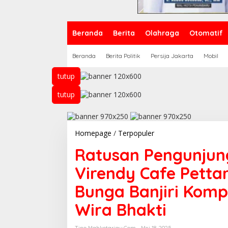
Beranda
Berita
Olahraga
Otomatif
Beranda
Berita Politik
Persija Jakarta
Mobil
tutup
tutup
Homepage
/
Terpopuler
R
a
Ratusan Pengunju
t
u
Virendy Cafe Petta
s
a
Bunga Banjiri Komp
n
P
Wira Bhakti
e
n
g
Tino Mahkotariau.com
Mei 18, 2025