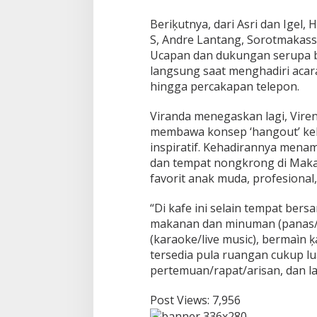
B
h
Beriķutnya, dari Asri dan Igel,
a
S, Andre Lantang, Sorotmakass
k
t
Ucapan dan dukungan serupa b
i
langsung saat menghadiri aca
hingga percakapan telepon.
Viranda menegaskan lagi, Virendy
membawa konsep ‘hangout’ ke
inspiratif. Kehadirannya mena
dan tempat nongkrong di Makass
favorit anak muda, profesional
“Di kafe ini selain tempat ber
makanan dan minuman (panas/di
(karaoke/live music), bermaìn 
tersedia pula ruangan cukup l
pertemuan/rapat/arisan, dan la
Post Views:
7,956