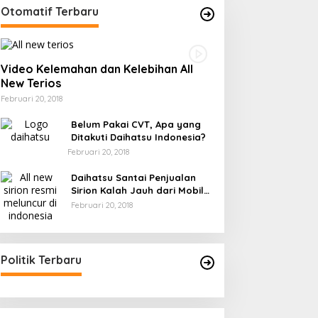
Otomatif Terbaru
Video Kelemahan dan Kelebihan All
New Terios
Februari 20, 2018
Belum Pakai CVT, Apa yang
Ditakuti Daihatsu Indonesia?
Februari 20, 2018
Daihatsu Santai Penjualan
Sirion Kalah Jauh dari Mobil
LCGC
Februari 20, 2018
Politik Terbaru