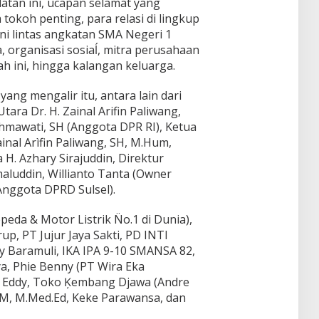
latan ini, ucapan selamat yang
tokoh penting, para relasi di lingkup
ni lintas angkatan SMA Negeri 1
 organisasi sosiaĺ, mitra perusahaan
ah ini, hingga kalangan keluarga.
ng mengalir itu, antara lain dari
ara Dr. H. Zainal Arifin Paliwang,
ahmawati, SH (Anggota DPR RI), Ketua
nal Arìfin Paliwang, SH, M.Hum,
H. Azhary Sirajuddin, Direktur
aluddin, Willianto Tanta (Owner
Anggota DPRD Sulsel).
eda & Motor Listrik N̈o.1 di Dunia),
, PT Jujur Jaya Sakti, PD INTI
 Baramuli, IKA IPA 9-10 SMANSA 82,
ya, Phie Benny (PT Wira Eka
ie Eddy, Toko Ķembang Djawa (Andre
 SPM, M.Med.Ed, Keke Parawansa, dan