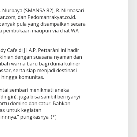
 H. Nurbaya (SMANSA 82), R. Nirmasari
ar.com, dan Pedomanrakyat.co.id.
anyak pula yang disampaikan secara
ra pembukaan maupun via chat WA
 Cafe di Jl. A.P. Pettaràni ini hadir
kinian dengan suasana nyaman dan
mbah warna baru bagi dunia kuliner
ar, serta siap menjadi destinasi
, hingga komunitas.
santai sembari menikmati aneka
ngin), juga bisa sambil bernyanyi
ķartu domino dan catur. Bahkan
uas untuk kegiatan
innnya,” pungkasnya. (*)