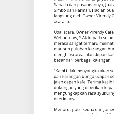
a
Sahada dan pasangannya, Juara 
n
Simbo dan Parman. Hadiah bua
K
langsung oleh Owner Virendy 
a
acara itu.
r
a
n
Usai acara, Owner Virendy Cafe
g
Wehantouw, S.Ak kepada sejum
a
merasa sangat terharu meliha
n
maupun puluhan karangan bung
B
menghiasi area jalan depan ka
u
n
besar dari berbagai kalangan.
g
a
“Kami tidak menyangka akan s
B
dan karangan bunga ucapan se
a
jalan depan kafe. Terima kasih
n
j
dukungan yang diberikan kepad
i
mengungkapkan rasa syukurnya
r
diterimanya.
i
K
Menurut putri kedua dari Jam
o
m