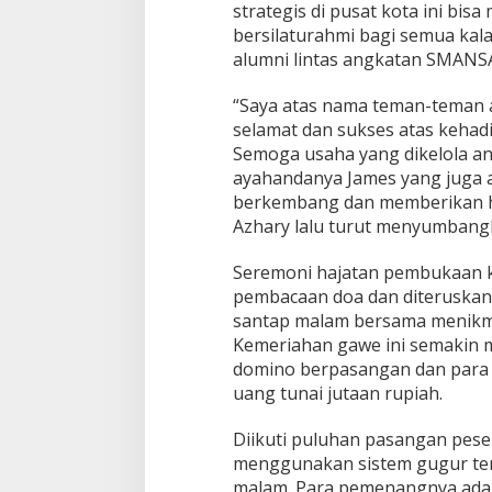
strategis di pusat kota ini bis
i
bersilaturahmi bagi semua ka
r
e
alumni lintas angkatan SMANS
n
d
“Saya atas nama teman-teman
y
selamat dan sukses atas kehadira
C
Semoga usaha yang dikelola a
a
f
ayahandanya James yang juga 
e
berkembang dan memberikan ha
P
Azhary lalu turut menyumbang
e
t
Seremoni hajatan pembukaan k
t
a
pembacaan doa dan diteruskan
r
santap malam bersama menikmat
a
Kemeriahan gawe ini semakin 
n
domino berpasangan dan para
i
,
uang tunai jutaan rupiah.
P
u
Diikuti puluhan pasangan pese
l
menggunakan sistem gugur ter
u
malam. Para pemenangnya adalah
h