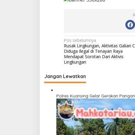
I
N
Pos sebelumnya
Rusak Lingkungan, Aktivitas Galian C
a
Diduga Ilegal di Tenayan Raya
v
Mendapat Sorotan Dari Aktivis
Lingkungan
i
g
Jangan Lewatkan
a
s
Polres Kuansing Gelar Gerakan Pangan
i
p
o
s