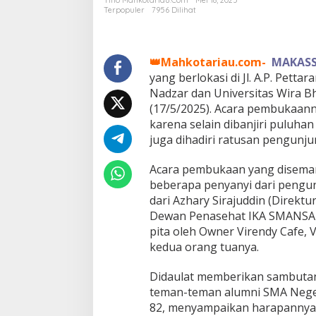
u
Terpopuler
7956 Dilihat
n
j
u
n
👑Mahkotariau.com-
MAKAS
g
yang berlokasi di Jl. A.P. Pett
M
Nadzar dan Universitas Wira B
e
(17/5/2025). Acara pembukaan
r
i
karena selain dibanjiri puluh
a
juga dihadiri ratusan pengunju
h
k
Acara pembukaan yang disema
a
beberapa penyanyi dari pengun
n
P
dari Azhary Sirajuddin (Direkt
e
Dewan Penasehat IKA SMANSA 8
m
pita oleh Owner Virendy Cafe,
b
kedua orang tuanya.
u
k
a
Didaulat memberikan sambutan,
a
teman-teman alumni SMA Nege
n
82, menyampaikan harapannya a
V