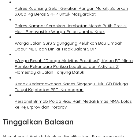
Polres Kuansing Gelar Gerakan Pangan Murah, Salurkan
3.000 Kg Beras SPHP untuk Masyarakat
Polres Kampar Serahkan Jembatan Merah Putih Presisi
Hasil Renovasi ke Warga Pulau Jambu Kuok
Warga Jalan Guru Sigunggung Keluhkan Bau Limbah
Dapur MBG dan Dinilai Tidak Jalani SOP
Warga Resah “Diduga Aktivitas Prostitusi”, Ketua RT Minta
Pemko Pekanbaru Periksa Legalitas dan Aktivitas Z
Homestay di Jalan Tanjung Datuk
Kedok Kedermawanan Kades Singengu Julu GD Diduga
Tutupi Kejahatan PETI Kotanopan
Personel Brimob Polda Riau Raih Medali Emas MMA, Lolos
ke Kejurprov dan Porprov
Tinggalkan Balasan
Alamat email Anda tidak akan dipublikasikan.
Ruas yang wajib