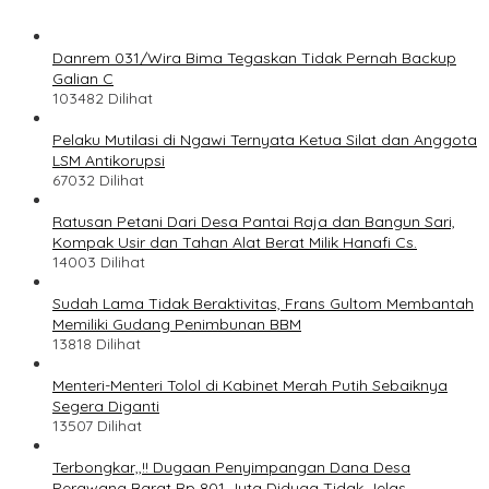
Danrem 031/Wira Bima Tegaskan Tidak Pernah Backup
Galian C
103482 Dilihat
Pelaku Mutilasi di Ngawi Ternyata Ketua Silat dan Anggota
LSM Antikorupsi
67032 Dilihat
Ratusan Petani Dari Desa Pantai Raja dan Bangun Sari,
Kompak Usir dan Tahan Alat Berat Milik Hanafi Cs.
14003 Dilihat
Sudah Lama Tidak Beraktivitas, Frans Gultom Membantah
Memiliki Gudang Penimbunan BBM
13818 Dilihat
Menteri-Menteri Tolol di Kabinet Merah Putih Sebaiknya
Segera Diganti
13507 Dilihat
Terbongkar,,!! Dugaan Penyimpangan Dana Desa
Perawang Barat Rp 801 Juta Diduga Tidak Jelas