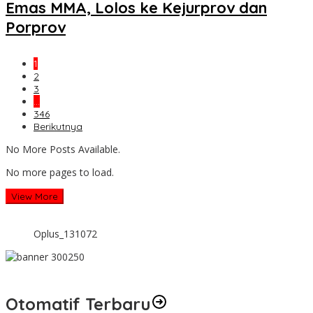
Emas MMA, Lolos ke Kejurprov dan
Porprov
1
2
3
…
346
Berikutnya
No More Posts Available.
No more pages to load.
View More
Oplus_131072
Otomatif Terbaru