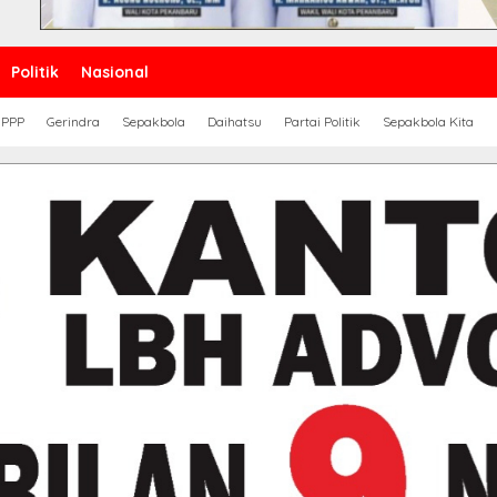
Politik
Nasional
PPP
Gerindra
Sepakbola
Daihatsu
Partai Politik
Sepakbola Kita