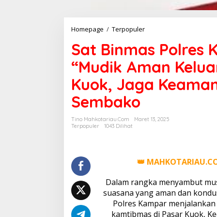
Homepage
/
Terpopuler
S
a
Sat Binmas Polres 
t
B
“Mudik Aman Kelua
i
n
Kuok, Jaga Keaman
m
a
Sembako
s
P
o
Tino Mahkotariau.com
Maret 13, 2025
l
Terpopuler
1043 Dilihat
r
e
s
K
👑 MAHKOTARIAU.C
a
m
Dalam rangka menyambut mus
p
suasana yang aman dan kondusi
a
Polres Kampar menjalankan 
r
S
kamtibmas di Pasar Kuok, K