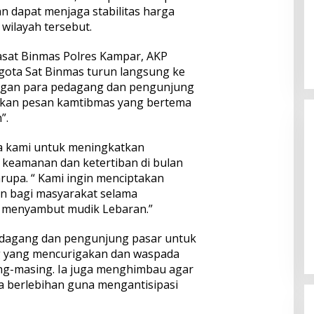
an dapat menjaga stabilitas harga
wilayah tersebut.
Kasat Binmas Polres Kampar, AKP
gota Sat Binmas turun langsung ke
ngan para pedagang dan pengunjung
kan pesan kamtibmas yang bertema
Ini Dia Hubungan Partai Garuda
”.
dengan Gerindra
Di Berita, Politik
|
Februari 19, 2018
ya kami untuk meningkatkan
 keamanan dan ketertiban di bulan
upa. “ Kami ingin menciptakan
n bagi masyarakat selama
 menyambut mudik Lebaran.”
dagang dan pengunjung pasar untuk
g yang mencurigakan dan waspada
g-masing. Ia juga menghimbau agar
a berlebihan guna mengantisipasi