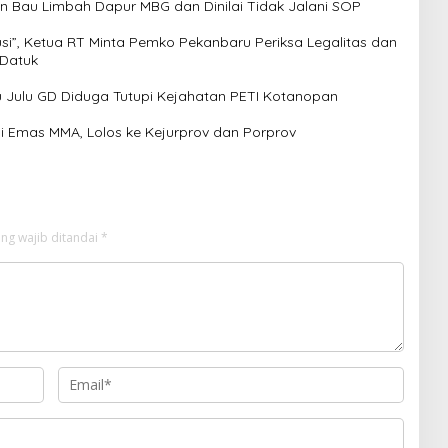
 Bau Limbah Dapur MBG dan Dinilai Tidak Jalani SOP
usi”, Ketua RT Minta Pemko Pekanbaru Periksa Legalitas dan
 Datuk
Julu GD Diduga Tutupi Kejahatan PETI Kotanopan
i Emas MMA, Lolos ke Kejurprov dan Porprov
ng wajib ditandai
*