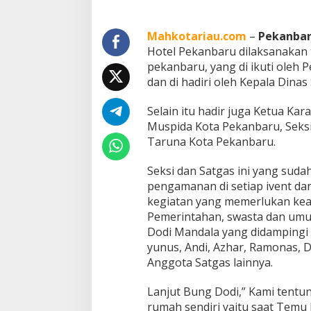
g
T
a
Mahkotariau.com
–
Pekanba
r
Hotel Pekanbaru dilaksanakan 
u
pekanbaru, yang di ikuti oleh 
n
dan di hadiri oleh Kepala Dinas
a
K
o
Selain itu hadir juga Ketua Ka
t
Muspida Kota Pekanbaru, Seks
a
Taruna Kota Pekanbaru.
P
e
Seksi dan Satgas ini yang suda
k
a
pengamanan di setiap ivent da
n
kegiatan yang memerlukan kea
b
Pemerintahan, swasta dan um
a
Dodi Mandala yang didampingi 
r
u
yunus, Andi, Azhar, Ramonas, Da
S
Anggota Satgas lainnya.
u
k
Lanjut Bung Dodi,” Kami tent
s
rumah sendiri yaitu saat Temu 
e