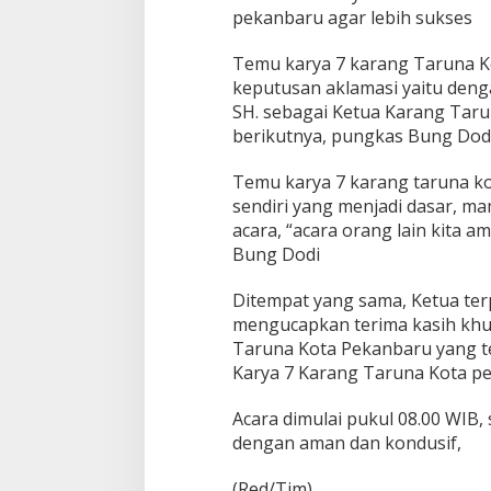
s
pekanbaru agar lebih sukses
M
e
Temu karya 7 karang Taruna 
n
keputusan aklamasi yaitu denga
g
SH. sebagai Ketua Karang Tar
a
m
berikutnya, pungkas Bung Dod
a
n
Temu karya 7 karang taruna ko
k
sendiri yang menjadi dasar, 
a
acara, “acara orang lain kita a
n
A
Bung Dodi
c
a
Ditempat yang sama, Ketua terp
r
mengucapkan terima kasih khu
a
Taruna Kota Pekanbaru yang t
T
e
Karya 7 Karang Taruna Kota p
m
u
Acara dimulai pukul 08.00 WIB,
K
dengan aman dan kondusif,
a
r
(Red/Tim)
y