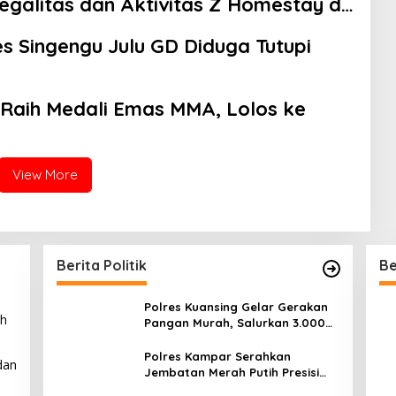
galitas dan Aktivitas Z Homestay di
Singengu Julu GD Diduga Tutupi
 Raih Medali Emas MMA, Lolos ke
View More
Berita Politik
Be
Polres Kuansing Gelar Gerakan
ah
Pangan Murah, Salurkan 3.000
Kg Beras SPHP untuk
Masyarakat
Polres Kampar Serahkan
dan
Jembatan Merah Putih Presisi
Hasil Renovasi ke Warga Pulau