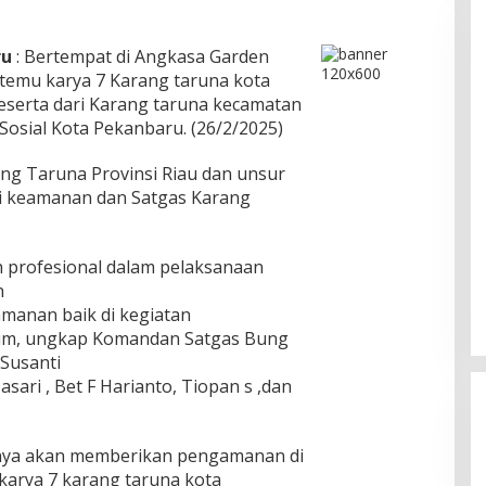
ru
: Bertempat di Angkasa Garden
temu karya 7 Karang taruna kota
Peserta dari Karang taruna kecamatan
 Sosial Kota Pekanbaru. (26/2/2025)
rang Taruna Provinsi Riau dan unsur
i keamanan dan Satgas Karang
h profesional dalam pelaksanaan
n
manan baik di kegiatan
um, ungkap Komandan Satgas Bung
Susanti
sari , Bet F Harianto, Tiopan s ,dan
Ini Dia Hubungan Partai Garuda
dengan Gerindra
Di Berita, Politik
|
Februari 19, 2018
unya akan memberikan pengamanan di
karya 7 karang taruna kota