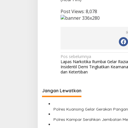
a
7
Post Views:
8,078
K
a
r
a
I
n
g
T
a
r
N
Pos sebelumnya
u
Lapas Narkotika Rumbai Gelar Razia
a
n
Insidentil Demi Tingkatkan Keaman
a
v
dan Ketertiban
P
i
e
k
g
Jangan Lewatkan
a
a
n
b
s
a
Polres Kuansing Gelar Gerakan Pangan
i
r
u
Polres Kampar Serahkan Jembatan Mera
p