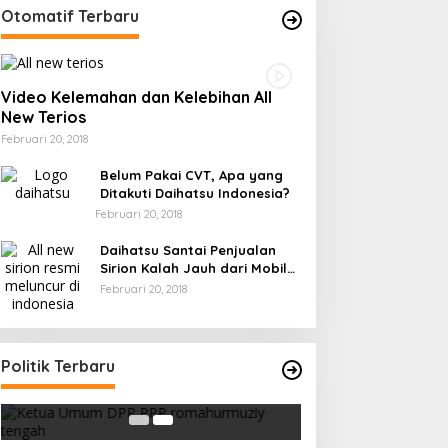
Otomatif Terbaru
Video Kelemahan dan Kelebihan All
New Terios
Februari 20, 2018
Belum Pakai CVT, Apa yang
Ditakuti Daihatsu Indonesia?
Februari 20, 2018
Daihatsu Santai Penjualan
Sirion Kalah Jauh dari Mobil
LCGC
Februari 20, 2018
Strategi PPP Menangkan Duet
Politik Terbaru
Ganjar dan Gus Yasin
Di Berita, Politik
|
Februari 19, 2018