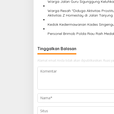
o
Warga Jalan Guru Sigunggung Keluhkan
s
Warga Resah “Diduga Aktivitas Prostit
Aktivitas Z Homestay di Jalan Tanjung
Kedok Kedermawanan Kades Singengu 
Personel Brimob Polda Riau Raih Medal
Tinggalkan Balasan
Alamat email Anda tidak akan dipublikasikan.
Ruas ya