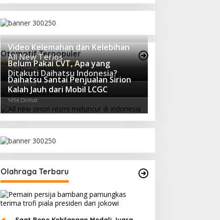
Video Kelemahan dan Kelebihan
Otomotif Terpopuler
All New Terios
Belum Pakai CVT, Apa yang
2939 Dilihat
Ditakuti Daihatsu Indonesia?
Daihatsu Santai Penjualan Sirion
1628 Dilihat
Kalah Jauh dari Mobil LCGC
1456 Dilihat
Olahraga Terbaru
Saat Bepe Kehilangan Medali Juara