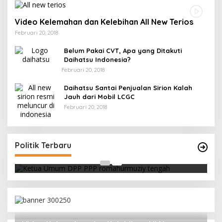
Video Kelemahan dan Kelebihan All New Terios
Februari 20, 2018
Belum Pakai CVT, Apa yang Ditakuti
Daihatsu Indonesia?
Februari 20, 2018
Daihatsu Santai Penjualan Sirion Kalah
Jauh dari Mobil LCGC
Februari 20, 2018
Strategi PPP Menangkan Duet Ganjar dan Gus
Yasin
Politik Terbaru
Di Berita, Politik
|
Februari 19, 2018