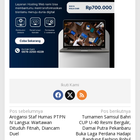
P
a
p
u
a
Ikuti Kami
N
Pos sebelumnya
Pos berikutnya
Arogansi Staf Humas PTPN
Turnamen Samsul Bahri
a
IV Langsa: Wartawan
CUP U-40 Resmi Bergulir,
v
Dituduh Fitnah, Diancam
Damai Putra Pekanbaru
Duel
Buka Laga Perdana Hadapi
i
Bandung Fashion Rohul