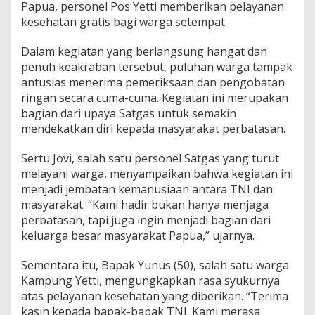
a
Papua, personel Pos Yetti memberikan pelayanan
l
kesehatan gratis bagi warga setempat.
u
H
Dalam kegiatan yang berlangsung hangat dan
a
penuh keakraban tersebut, puluhan warga tampak
d
i
antusias menerima pemeriksaan dan pengobatan
r
ringan secara cuma-cuma. Kegiatan ini merupakan
D
bagian dari upaya Satgas untuk semakin
a
mendekatkan diri kepada masyarakat perbatasan.
l
a
m
Sertu Jovi, salah satu personel Satgas yang turut
M
melayani warga, menyampaikan bahwa kegiatan ini
e
menjadi jembatan kemanusiaan antara TNI dan
m
masyarakat. “Kami hadir bukan hanya menjaga
b
perbatasan, tapi juga ingin menjadi bagian dari
a
n
keluarga besar masyarakat Papua,” ujarnya.
t
u
Sementara itu, Bapak Yunus (50), salah satu warga
K
Kampung Yetti, mengungkapkan rasa syukurnya
e
atas pelayanan kesehatan yang diberikan. “Terima
s
u
kasih kepada bapak-bapak TNI. Kami merasa