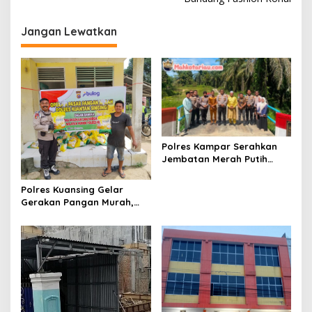
g
Jangan Lewatkan
a
s
i
p
o
s
Polres Kampar Serahkan
Jembatan Merah Putih
Presisi Hasil Renovasi ke
Warga Pulau Jambu Kuok
Polres Kuansing Gelar
Gerakan Pangan Murah,
Salurkan 3.000 Kg Beras
SPHP untuk Masyarakat