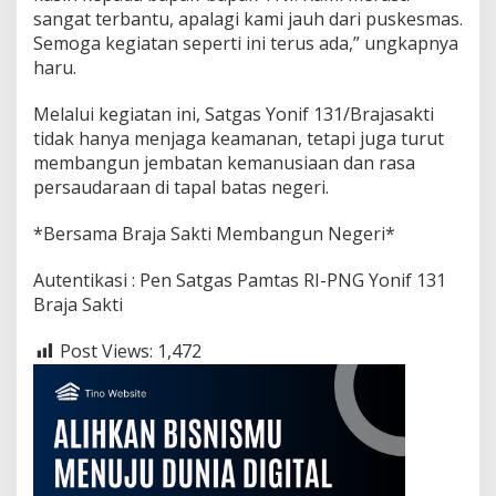
l
sangat terbantu, apalagi kami jauh dari puskesmas.
i
Semoga kegiatan seperti ini terus ada,” ungkapnya
t
haru.
a
n
M
Melalui kegiatan ini, Satgas Yonif 131/Brajasakti
a
tidak hanya menjaga keamanan, tetapi juga turut
s
membangun jembatan kemanusiaan dan rasa
y
persaudaraan di tapal batas negeri.
a
r
a
*Bersama Braja Sakti Membangun Negeri*
k
a
Autentikasi : Pen Satgas Pamtas RI-PNG Yonif 131
t
Braja Sakti
P
e
r
Post Views:
1,472
b
a
t
a
s
a
n