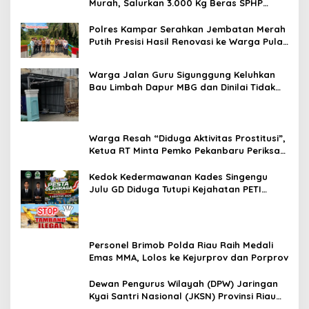
Murah, Salurkan 3.000 Kg Beras SPHP
untuk Masyarakat
Polres Kampar Serahkan Jembatan Merah
Putih Presisi Hasil Renovasi ke Warga Pulau
Jambu Kuok
Warga Jalan Guru Sigunggung Keluhkan
Bau Limbah Dapur MBG dan Dinilai Tidak
Jalani SOP
Warga Resah “Diduga Aktivitas Prostitusi”,
Ketua RT Minta Pemko Pekanbaru Periksa
Legalitas dan Aktivitas Z Homestay di
Jalan Tanjung Datuk
Kedok Kedermawanan Kades Singengu
Julu GD Diduga Tutupi Kejahatan PETI
Kotanopan
Personel Brimob Polda Riau Raih Medali
Emas MMA, Lolos ke Kejurprov dan Porprov
Dewan Pengurus Wilayah (DPW) Jaringan
Kyai Santri Nasional (JKSN) Provinsi Riau
melakukan kunjungan silaturahmi dan