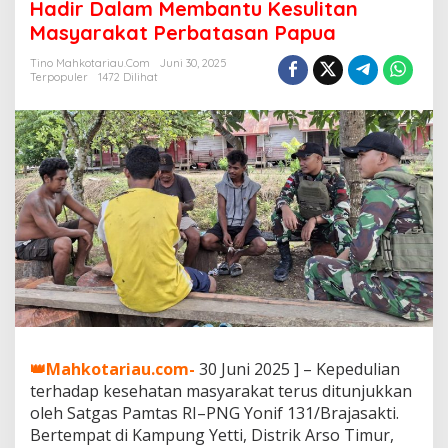
g
Hadir Dalam Membantu Kesulitan
a
Masyarakat Perbatasan Papua
s
Y
Tino Mahkotariau.com
Juni 30, 2025
o
Terpopuler
1472 Dilihat
n
i
f
1
3
1
/
B
r
a
j
a
s
a
k
t
👑Mahkotariau.com-
30 Juni 2025 ] – Kepedulian
i
terhadap kesehatan masyarakat terus ditunjukkan
S
oleh Satgas Pamtas RI–PNG Yonif 131/Brajasakti.
e
Bertempat di Kampung Yetti, Distrik Arso Timur,
l