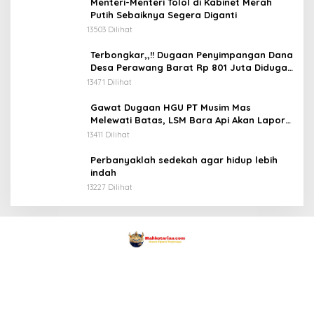
Menteri-Menteri Tolol di Kabinet Merah
Putih Sebaiknya Segera Diganti
13503 Dilihat
Terbongkar,,!! Dugaan Penyimpangan Dana
Desa Perawang Barat Rp 801 Juta Diduga
Tidak Jelas Penggunaannya
13471 Dilihat
Gawat Dugaan HGU PT Musim Mas
Melewati Batas, LSM Bara Api Akan Lapor
ke APH dan Satgas PKH
13411 Dilihat
Perbanyaklah sedekah agar hidup lebih
indah
13227 Dilihat