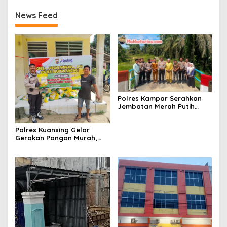
News Feed
Polres Kampar Serahkan
Jembatan Merah Putih
Presisi Hasil Renovasi ke
Warga Pulau Jambu Kuok
Polres Kuansing Gelar
Gerakan Pangan Murah,
Salurkan 3.000 Kg Beras
SPHP untuk Masyarakat