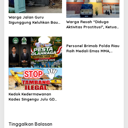
Warga Jalan Guru
Warga Resah “Diduga
Sigunggung Keluhkan Bau
Aktivitas Prostitusi”, Ketua
Limbah Dapur MBG dan
RT Minta Pemko Pekanbaru
Dinilai Tidak Jalani SOP
Periksa Legalitas dan
Aktivitas Z Homestay di
Personel Brimob Polda Riau
Jalan Tanjung Datuk
Raih Medali Emas MMA,
Lolos ke Kejurprov dan
Porprov
Kedok Kedermawanan
Kades Singengu Julu GD
Diduga Tutupi Kejahatan
PETI Kotanopan
Tinggalkan Balasan