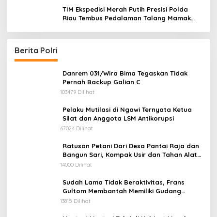
audiensi ke Badan Kesatuan Bangsa dan
TIM Ekspedisi Merah Putih Presisi Polda
Politik (Kesbangpol) Provinsi Riau
Riau Tembus Pedalaman Talang Mamak
Kobarkan Semangat Merah Putih Hadirkan
Kepedulian Nyata untuk Negeri
Berita Polri
Danrem 031/Wira Bima Tegaskan Tidak
Pernah Backup Galian C
103479 Dilihat
Pelaku Mutilasi di Ngawi Ternyata Ketua
Silat dan Anggota LSM Antikorupsi
67024 Dilihat
Ratusan Petani Dari Desa Pantai Raja dan
Bangun Sari, Kompak Usir dan Tahan Alat
Berat Milik Hanafi Cs.
14000 Dilihat
Sudah Lama Tidak Beraktivitas, Frans
Gultom Membantah Memiliki Gudang
Penimbunan BBM
13815 Dilihat