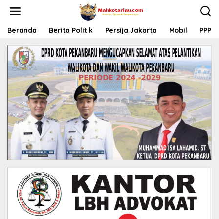
L
e
w
a
Beranda
Berita Politik
Persija Jakarta
Mobil
PPP
t
i
k
e
k
o
n
t
e
n