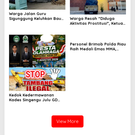
Warga Jalan Guru
Sigunggung Keluhkan Bau
Warga Resah “Diduga
Limbah Dapur MBG dan
Aktivitas Prostitusi”, Ketua
Dinilai Tidak Jalani SOP
RT Minta Pemko Pekanbaru
Periksa Legalitas dan
Aktivitas Z Homestay di
Jalan Tanjung Datuk
Personel Brimob Polda Riau
Raih Medali Emas MMA,
Lolos ke Kejurprov dan
Porprov
Kedok Kedermawanan
Kades Singengu Julu GD
Diduga Tutupi Kejahatan
PETI Kotanopan
View More