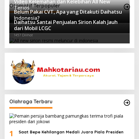
Video Kelemahan dan Kelebihan All New
Otomotif Terpopuler
Terios
Belum Pakai CVT, Apa yang Ditakuti Daihatsu
2942 Dilihat
Indonesia?
Daihatsu Santai Penjualan Sirion Kalah Jauh
1629 Dilihat
dari Mobil LCGC
1457 Dilihat
Olahraga Terbaru
1
Saat Bepe Kehilangan Medali Juara Piala Presiden