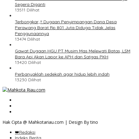
Segera Diganti
13511 Dilihat
Terbongkar,,!! Dugaan Penyimpangan Dana Desa
Perawang Barat Rp 801 Juta Diduga Tidak Jelas
Penggunaannya
13474 Dilihat
Gawat Dugaan HGU PT Musim Mas Melewati Batas, LSM
Bara Api Akan Lapor ke APH dan Satgas PKH
13420 Dilihat
Perbanyaklah sedekah agar hidup lebih indah
13230 Dilihat
Hak Cipta @ Mahkotariau.com | Design By tino
👑Redaksi
Indeks Berita