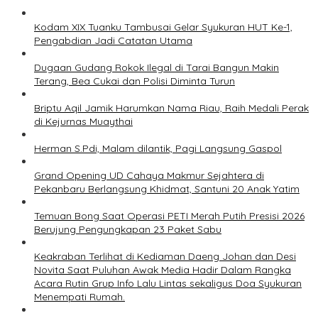
Kodam XIX Tuanku Tambusai Gelar Syukuran HUT Ke-1,
Pengabdian Jadi Catatan Utama
Dugaan Gudang Rokok Ilegal di Tarai Bangun Makin
Terang, Bea Cukai dan Polisi Diminta Turun
Briptu Aqil Jamik Harumkan Nama Riau, Raih Medali Perak
di Kejurnas Muaythai
Herman S.Pdi, Malam dilantik, Pagi Langsung Gaspol
Grand Opening UD Cahaya Makmur Sejahtera di
Pekanbaru Berlangsung Khidmat, Santuni 20 Anak Yatim
Temuan Bong Saat Operasi PETI Merah Putih Presisi 2026
Berujung Pengungkapan 23 Paket Sabu
Keakraban Terlihat di Kediaman Daeng Johan dan Desi
Novita Saat Puluhan Awak Media Hadir Dalam Rangka
Acara Rutin Grup Info Lalu Lintas sekaligus Doa Syukuran
Menempati Rumah.