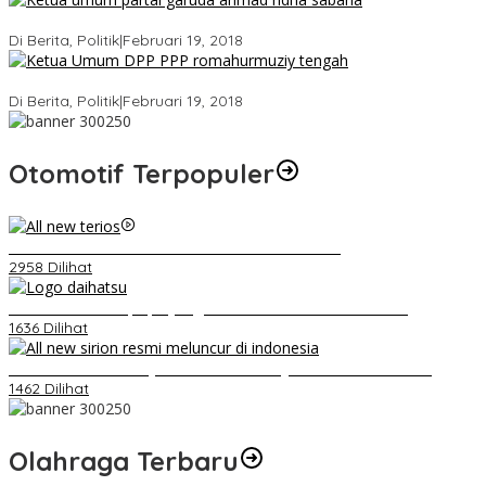
Ini Dia Hubungan Partai Garuda dengan Gerindra
Di Berita, Politik
|
Februari 19, 2018
Strategi PPP Menangkan Duet Ganjar dan Gus Yasin
Di Berita, Politik
|
Februari 19, 2018
Otomotif Terpopuler
Video Kelemahan dan Kelebihan All New Terios
2958 Dilihat
Belum Pakai CVT, Apa yang Ditakuti Daihatsu Indonesia?
1636 Dilihat
Daihatsu Santai Penjualan Sirion Kalah Jauh dari Mobil LCGC
1462 Dilihat
Olahraga Terbaru