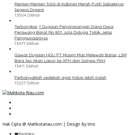
Menteri-Menteri Tolol di Kabinet Merah Putih Sebaiknya
Segera Diganti
13504 Dilihat
Terbongkar,,!! Dugaan Penyimpangan Dana Desa
Perawang Barat Rp 801 Juta Diduga Tidak Jelas
Penggunaannya
13471 Dilihat
Gawat Dugaan HGU PT Musim Mas Melewati Batas, LSM
Bara Api Akan Lapor ke APH dan Satgas PKH
13411 Dilihat
Perbanyaklah sedekah agar hidup lebih indah
13227 Dilihat
Hak Cipta @ Mahkotariau.com | Design By tino
👑Redaksi