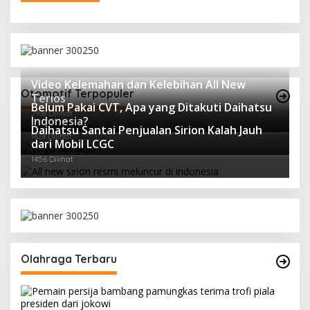
Video Kelemahan dan Kelebihan All New
Otomotif Terpopuler
Terios
Belum Pakai CVT, Apa yang Ditakuti Daihatsu
2938 Dilihat
Indonesia?
Daihatsu Santai Penjualan Sirion Kalah Jauh
1628 Dilihat
dari Mobil LCGC
1456 Dilihat
Olahraga Terbaru