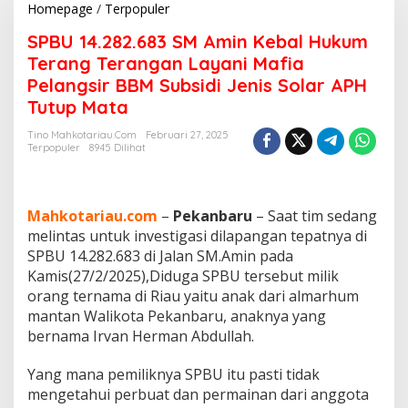
Homepage
/
Terpopuler
S
P
SPBU 14.282.683 SM Amin Kebal Hukum
B
U
Terang Terangan Layani Mafia
1
Pelangsir BBM Subsidi Jenis Solar APH
4
Tutup Mata
.
2
Tino Mahkotariau.com
Februari 27, 2025
8
Terpopuler
8945 Dilihat
2
.
6
8
Mahkotariau.com
–
Pekanbaru
– Saat tim sedang
3
melintas untuk investigasi dilapangan tepatnya di
S
SPBU 14.282.683 di Jalan SM.Amin pada
M
A
Kamis(27/2/2025),Diduga SPBU tersebut milik
m
orang ternama di Riau yaitu anak dari almarhum
i
mantan Walikota Pekanbaru, anaknya yang
n
bernama Irvan Herman Abdullah.
K
e
b
Yang mana pemiliknya SPBU itu pasti tidak
a
mengetahui perbuat dan permainan dari anggota
l