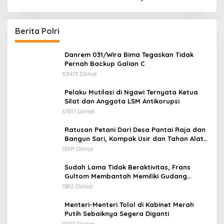
Konflik Sosial
Berita Polri
Danrem 031/Wira Bima Tegaskan Tidak
Pernah Backup Galian C
103473 Dilihat
Pelaku Mutilasi di Ngawi Ternyata Ketua
Silat dan Anggota LSM Antikorupsi
67017 Dilihat
Ratusan Petani Dari Desa Pantai Raja dan
Bangun Sari, Kompak Usir dan Tahan Alat
Berat Milik Hanafi Cs.
13991 Dilihat
Sudah Lama Tidak Beraktivitas, Frans
Gultom Membantah Memiliki Gudang
Penimbunan BBM
13812 Dilihat
Menteri-Menteri Tolol di Kabinet Merah
Putih Sebaiknya Segera Diganti