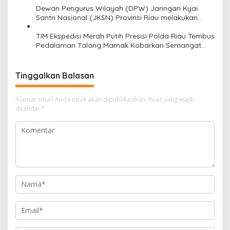
Dewan Pengurus Wilayah (DPW) Jaringan Kyai
Santri Nasional (JKSN) Provinsi Riau melakukan
kunjungan silaturahmi dan audiensi ke Badan
Kesatuan Bangsa dan Politik (Kesbangpol) Provinsi
TIM Ekspedisi Merah Putih Presisi Polda Riau Tembus
Riau
Pedalaman Talang Mamak Kobarkan Semangat
Merah Putih Hadirkan Kepedulian Nyata untuk
Negeri
Tinggalkan Balasan
Alamat email Anda tidak akan dipublikasikan.
Ruas yang wajib
ditandai
*