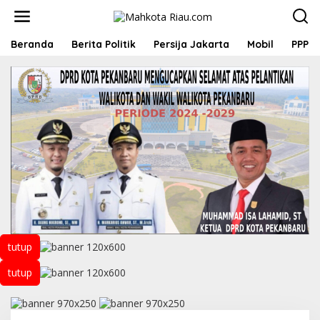
L
e
w
a
Beranda
Berita Politik
Persija Jakarta
Mobil
PPP
t
i
k
e
k
o
n
t
e
n
tutup
tutup