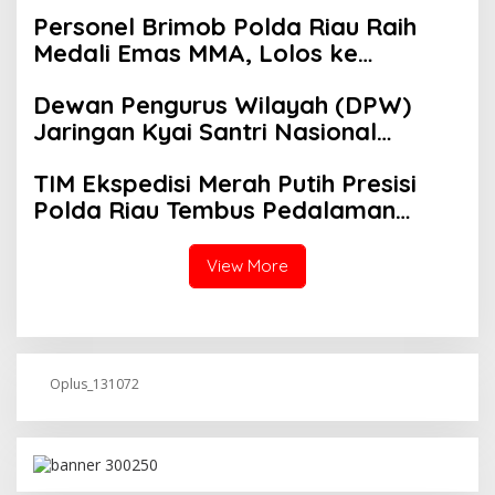
Kejahatan PETI Kotanopan
Personel Brimob Polda Riau Raih
Medali Emas MMA, Lolos ke
Kejurprov dan Porprov
Dewan Pengurus Wilayah (DPW)
Jaringan Kyai Santri Nasional
(JKSN) Provinsi Riau melakukan
TIM Ekspedisi Merah Putih Presisi
kunjungan silaturahmi dan audiensi
Polda Riau Tembus Pedalaman
ke Badan Kesatuan Bangsa dan
Talang Mamak Kobarkan Semangat
Politik (Kesbangpol) Provinsi Riau
Merah Putih Hadirkan Kepedulian
View More
Nyata untuk Negeri
Oplus_131072