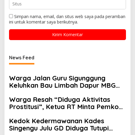
Simpan nama, email, dan situs web saya pada peramban
ini untuk komentar saya berikutnya.
News Feed
Warga Jalan Guru Sigunggung
Keluhkan Bau Limbah Dapur MBG
dan Dinilai Tidak Jalani SOP
Warga Resah “Diduga Aktivitas
Prostitusi”, Ketua RT Minta Pemko
Pekanbaru Periksa Legalitas dan
Kedok Kedermawanan Kades
Aktivitas Z Homestay di Jalan
Singengu Julu GD Diduga Tutupi
Tanjung Datuk