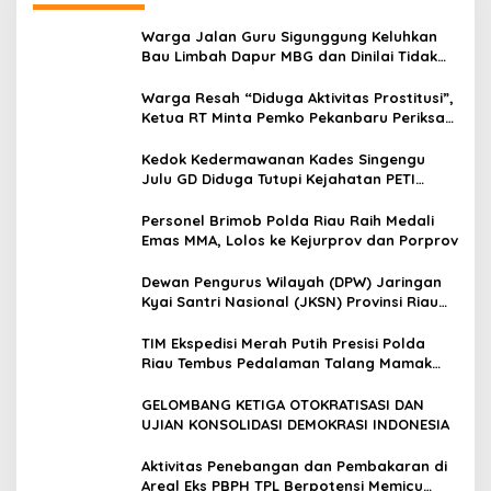
Warga Jalan Guru Sigunggung Keluhkan
Bau Limbah Dapur MBG dan Dinilai Tidak
Jalani SOP
Warga Resah “Diduga Aktivitas Prostitusi”,
Ketua RT Minta Pemko Pekanbaru Periksa
Legalitas dan Aktivitas Z Homestay di
Jalan Tanjung Datuk
Kedok Kedermawanan Kades Singengu
Julu GD Diduga Tutupi Kejahatan PETI
Kotanopan
Personel Brimob Polda Riau Raih Medali
Emas MMA, Lolos ke Kejurprov dan Porprov
Dewan Pengurus Wilayah (DPW) Jaringan
Kyai Santri Nasional (JKSN) Provinsi Riau
melakukan kunjungan silaturahmi dan
audiensi ke Badan Kesatuan Bangsa dan
TIM Ekspedisi Merah Putih Presisi Polda
Politik (Kesbangpol) Provinsi Riau
Riau Tembus Pedalaman Talang Mamak
Kobarkan Semangat Merah Putih Hadirkan
Kepedulian Nyata untuk Negeri
GELOMBANG KETIGA OTOKRATISASI DAN
UJIAN KONSOLIDASI DEMOKRASI INDONESIA
Aktivitas Penebangan dan Pembakaran di
Areal Eks PBPH TPL Berpotensi Memicu