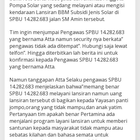
M
Pompa Solar yang sedang melayani atau mengisi
a
kendaraan Lansiran BBM Subsidi Jenis Solar di
f
SPBU 14.282.683 jalan SM Amin tersebut.
i
a
Tim ingin menjumpai Pengawas SPBU 14.282.683
P
e
yang bernama Atta namun security nya berkata”
l
pengawas tidak ada ditempat”. Hubungi saja lewat
a
telfon”. Hingga diterbitkan lah berita ini untuk
n
konfirmasi kepada Pengawas SPBU 14.282.683
g
yang bernama Atta.
s
i
r
Namun tanggapan Atta Selaku pengawas SPBU
B
14.282.683 menjelaskan bahwa”memang benar
B
SPBU 14.282.683 melayani lansiran namun uang
M
lansiran tersebut di bagikan kepada Yayasan panti
S
u
jompo,orang yang tidak mampu,dan anak yatim.
b
Pertanyaan tim apakah benar Pertamina ada
s
menjalani program layani lansiran untuk memberi
i
santunan kepada masyarakat tidak mampu atau
d
i
sebatas kilahan dan bahasa semata untuk
J