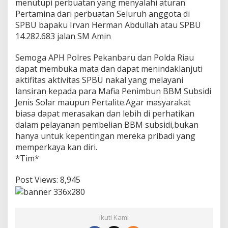
menutupi perbuatan yang menyalahi aturan
e
Pertamina dari perbuatan Seluruh anggota di
n
SPBU bapaku Irvan Herman Abdullah atau SPBU
i
14.282.683 jalan SM Amin
s
S
o
Semoga APH Polres Pekanbaru dan Polda Riau
l
dapat membuka mata dan dapat menindaklanjuti
a
aktifitas aktivitas SPBU nakal yang melayani
r
lansiran kepada para Mafia Penimbun BBM Subsidi
A
P
Jenis Solar maupun Pertalite.Agar masyarakat
H
biasa dapat merasakan dan lebih di perhatikan
T
dalam pelayanan pembelian BBM subsidi,bukan
u
hanya untuk kepentingan mereka pribadi yang
t
u
memperkaya kan diri.
p
*Tim*
M
a
Post Views:
8,945
t
a
Ikuti Kami