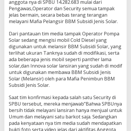
anggota nya di SPBU 14.282.683 mulai dari
H
Pengawas,Operator dan Security semua tampak
u
k
jelas bermain, secara bebas terang terangan
u
melayani Mafia Pelangsir BBM Subsidi Jenis Solar.
m
T
Dari pantauan tim media tampak Operator Pompa
e
Solar sedang mengisi mobil Cold Diesel yang
r
a
digunakan untuk melansir BBM Subsidi Solar, yang
n
terlihat ukuran Tanknya sudah di modifikasi, serta
g
ada beberapa jenis mobil seperti panther lama
T
solar,dan Innova solar lansiran yang sudah di modif
e
untuk digunakan membawa BBM Subsidi Jenis
r
a
Solar (Melansir) oleh para Mafia Penimbun BBM
n
Subsidi Jenis Solar.
g
a
Saat tim konfirmasi kepada salah satu Security di
n
SPBU tersebut, mereka menjawab”Bahwa SPBUnya
L
a
bersih tidak melayani lansiran hanya menjual untuk
y
Umum dan melayani satu barkot saja. Sedangkan
a
pada kenyataan nya tim media sudah mendapatkan
n
bukti foto serta video jelas dari aktifitas Anggota
i