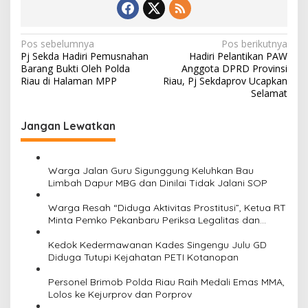
N
Pos sebelumnya
Pos berikutnya
Pj Sekda Hadiri Pemusnahan
Hadiri Pelantikan PAW
a
Barang Bukti Oleh Polda
Anggota DPRD Provinsi
v
Riau di Halaman MPP
Riau, Pj Sekdaprov Ucapkan
Selamat
i
g
Jangan Lewatkan
a
s
Warga Jalan Guru Sigunggung Keluhkan Bau
i
Limbah Dapur MBG dan Dinilai Tidak Jalani SOP
p
Warga Resah “Diduga Aktivitas Prostitusi”, Ketua RT
o
Minta Pemko Pekanbaru Periksa Legalitas dan
Aktivitas Z Homestay di Jalan Tanjung Datuk
s
Kedok Kedermawanan Kades Singengu Julu GD
Diduga Tutupi Kejahatan PETI Kotanopan
Personel Brimob Polda Riau Raih Medali Emas MMA,
Lolos ke Kejurprov dan Porprov