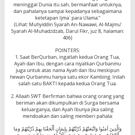
meninggal Dunia itu sah, bermanfaat untuknya,
dan pahalanya sampai kepadanya sebagaimana
ketetapan Ijma` para Ulama.”
(Lihat: Muhyiddin Syarah An-Nawawi, Al-Majmu’
Syarah Al-Muhadzdzab, Darul Fikr, juz 8, halaman:
406)
POINTERS:
1. Saat BerQurban, ingatlah kedua Orang Tua,
Ayah dan Ibu, dengan cara niyatkan Qurbanmu
juga untuk atas nama Ayah dan Ibu meskipun
hewan Qurbanmu hanya satu ekor Kambing. Inilah
salah satu BAKTI kepada kedua Orang Tua.
2. Allaah SWT Berfirman bahwa orang orang yang
beriman akan dikumpulkan di Surga bersama
keluarganya, dan Ayah Ibunya jika saling
mendoakan dan saling memberi pahala:
وَالَّذِينَ آمَنُوا وَاتَّبَعَتْهُمْ ذُرِّيَّتُهُمْ بِإِيمَانٍ أَلْحَقْنَا بِهِمْ ذُرِّيَّتَهُمْ وَمَا