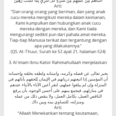
أَلَتْنَاهُمْ مِنْ عَمَلِهِمْ مِنْ شَيْءٍ كُلُّ امْرِئٍ بِمَا كَسَبَ رَهِينٌ
Arti:
“Dan orang-orang yang beriman, dan yang anak
cucu mereka mengikuti mereka dalam keimanan,
Kami kumpulkan dan hubungkan anak cucu
mereka dengan mereka, dan Kami tiada
mengurangi sedikit pun dari pahala amal mereka.
Tiap-tiap Manusia terikat dan tergantung dengan
apa yang dilakukannya.”
(QS. At-Thuur, Surah ke 52 ayat 21, halaman 524)
3. Al Imam Ibnu Katsir Rahimahullaah menjelaskan:
يخبر تعالى عن فضله وكرمه، وامتنانه ولطفه بخلقه وإحسانه:
أن المؤمنين إذا اتبعتهم ذرياتهم في الإيمان يُلحقهم بآبائهم في
المنزلة وإن لم يبلغوا عملهم، لتقر أعين الآباء بالأبناء عندهم
في منازلهم، فيجمع بينهم على أحسن الوجوه، بأن يرفع
الناقص العمل، بكامل العمل، ولا ينقص ذلك من عمله
ومنزلته، للتساوي بينه وبين ذاك.
Arti:
“Allaah Menekankan tentang keutamaan,