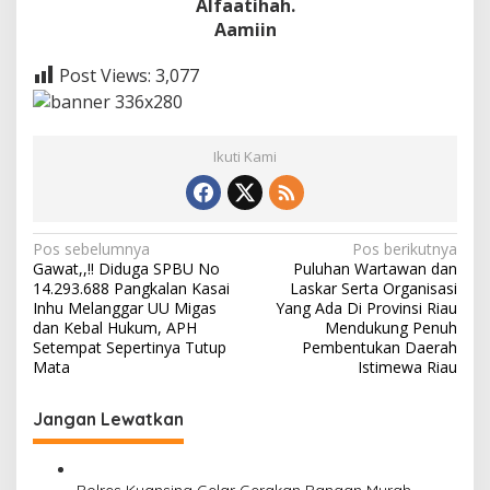
Alfaatihah.
Aamiin
Post Views:
3,077
Ikuti Kami
N
Pos sebelumnya
Pos berikutnya
Gawat,,!! Diduga SPBU No
Puluhan Wartawan dan
a
14.293.688 Pangkalan Kasai
Laskar Serta Organisasi
v
Inhu Melanggar UU Migas
Yang Ada Di Provinsi Riau
dan Kebal Hukum, APH
Mendukung Penuh
i
Setempat Sepertinya Tutup
Pembentukan Daerah
Mata
Istimewa Riau
g
a
Jangan Lewatkan
s
i