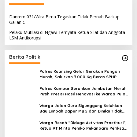
Danrem 031/Wira Bima Tegaskan Tidak Pernah Backup
Galian C
Pelaku Mutilasi di Ngawi Ternyata Ketua Silat dan Anggota
LSM Antikorupsi
Berita Politik
Polres Kuansing Gelar Gerakan Pangan
Murah, Salurkan 3.000 Kg Beras SPHP
untuk Masyarakat
Polres Kampar Serahkan Jembatan Merah
Putih Presisi Hasil Renovasi ke Warga Pulau
Jambu Kuok
Warga Jalan Guru Sigunggung Keluhkan
Bau Limbah Dapur MBG dan Dinilai Tidak
Jalani SOP
Warga Resah “Diduga Aktivitas Prostitusi”,
Ketua RT Minta Pemko Pekanbaru Periksa
Legalitas dan Aktivitas Z Homestay di