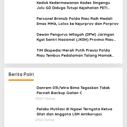
Jalan Tanjung Datuk
Kedok Kedermawanan Kades Singengu
Julu GD Diduga Tutupi Kejahatan PETI
Kotanopan
Personel Brimob Polda Riau Raih Medali
Emas MMA, Lolos ke Kejurprov dan Porprov
Dewan Pengurus Wilayah (DPW) Jaringan
Kyai Santri Nasional (JKSN) Provinsi Riau
melakukan kunjungan silaturahmi dan
audiensi ke Badan Kesatuan Bangsa dan
TIM Ekspedisi Merah Putih Presisi Polda
Politik (Kesbangpol) Provinsi Riau
Riau Tembus Pedalaman Talang Mamak
Kobarkan Semangat Merah Putih Hadirkan
Kepedulian Nyata untuk Negeri
Berita Polri
Danrem 031/Wira Bima Tegaskan Tidak
Pernah Backup Galian C
103477 Dilihat
Pelaku Mutilasi di Ngawi Ternyata Ketua
Silat dan Anggota LSM Antikorupsi
67022 Dilihat