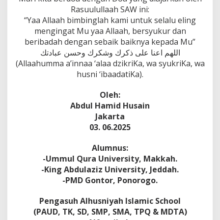
Rasuulullaah SAW ini:
“Yaa Allaah bimbinglah kami untuk selalu eling
mengingat Mu yaa Allaah, bersyukur dan
beribadah dengan sebaik baiknya kepada Mu”
اللهم اعنا على ذكرك وشكرك وحسن عبادتك
(Allaahumma a’innaa ‘alaa dzikriKa, wa syukriKa, wa
husni ‘ibaadatiKa).
Oleh:
Abdul Hamid Husain
Jakarta
03. 06.2025
Alumnus:
-Ummul Qura University, Makkah.
-King Abdulaziz University, Jeddah.
-PMD Gontor, Ponorogo.
Pengasuh Alhusniyah Islamic School
(PAUD, TK, SD, SMP, SMA, TPQ & MDTA)