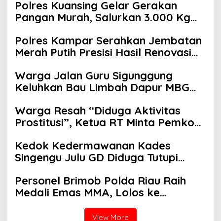
Polres Kuansing Gelar Gerakan
Pangan Murah, Salurkan 3.000 Kg
Beras SPHP untuk Masyarakat
Polres Kampar Serahkan Jembatan
Merah Putih Presisi Hasil Renovasi
ke Warga Pulau Jambu Kuok
Warga Jalan Guru Sigunggung
Keluhkan Bau Limbah Dapur MBG
dan Dinilai Tidak Jalani SOP
Warga Resah “Diduga Aktivitas
Prostitusi”, Ketua RT Minta Pemko
Pekanbaru Periksa Legalitas dan
Kedok Kedermawanan Kades
Aktivitas Z Homestay di Jalan
Singengu Julu GD Diduga Tutupi
Tanjung Datuk
Kejahatan PETI Kotanopan
Personel Brimob Polda Riau Raih
Medali Emas MMA, Lolos ke
Kejurprov dan Porprov
View More