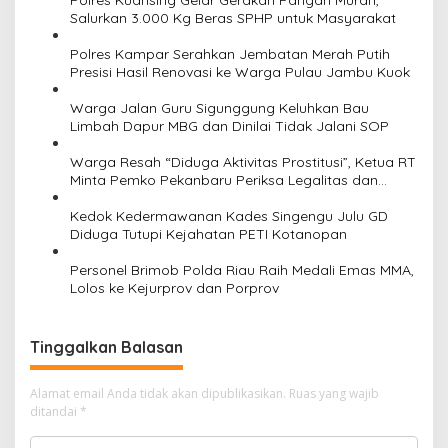
Polres Kuansing Gelar Gerakan Pangan Murah,
p
Salurkan 3.000 Kg Beras SPHP untuk Masyarakat
o
Polres Kampar Serahkan Jembatan Merah Putih
s
Presisi Hasil Renovasi ke Warga Pulau Jambu Kuok
Warga Jalan Guru Sigunggung Keluhkan Bau
Limbah Dapur MBG dan Dinilai Tidak Jalani SOP
Warga Resah “Diduga Aktivitas Prostitusi”, Ketua RT
Minta Pemko Pekanbaru Periksa Legalitas dan
Aktivitas Z Homestay di Jalan Tanjung Datuk
Kedok Kedermawanan Kades Singengu Julu GD
Diduga Tutupi Kejahatan PETI Kotanopan
Personel Brimob Polda Riau Raih Medali Emas MMA,
Lolos ke Kejurprov dan Porprov
Tinggalkan Balasan
Alamat email Anda tidak akan dipublikasikan.
Ruas yang wajib
ditandai
*