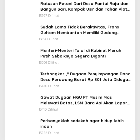
Ratusan Petani Dari Desa Pantai Raja dan
Bangun Sari, Kompak Usir dan Tahan Alat
Berat Milik Hanafi Cs.
13997 Dilihat
Sudah Lama Tidak Beraktivitas, Frans
Gultom Membantah Memiliki Gudang
Penimbunan BBM
13814 Dilihat
Menteri-Menteri Tolol di Kabinet Merah
Putih Sebaiknya Segera Diganti
13501 Dilihat
Terbongkar,,!! Dugaan Penyimpangan Dana
Desa Perawang Barat Rp 801 Juta Diduga
Tidak Jelas Penggunaannya
13470 Dilihat
Gawat Dugaan HGU PT Musim Mas
Melewati Batas, LSM Bara Api Akan Lapor
ke APH dan Satgas PKH
13410 Dilihat
Perbanyaklah sedekah agar hidup lebih
indah
13226 Dilihat