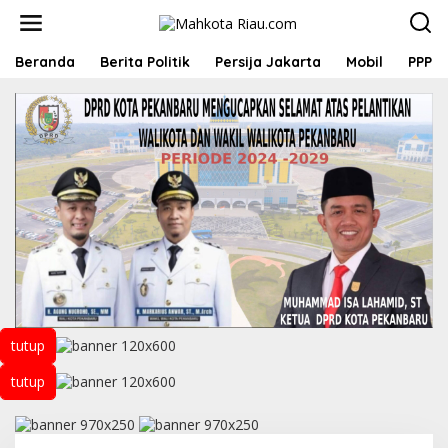
L
e
w
a
Beranda
Berita Politik
Persija Jakarta
Mobil
PPP
t
i
k
e
k
o
n
t
e
n
tutup
tutup