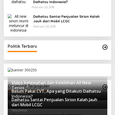
Daihatsu Indonesia?
Februari 20, 2018
Daihatsu Santai Penjualan Sirion Kalah
Jauh dari Mobil LCGC
Februari 20, 2018
Politik Terbaru
Video Kelemahan dan Kelebihan All New
Otomotif Terpopuler
Terios
Belum Pakai CVT, Apa yang Ditakuti Daihatsu
2939 Dilihat
Indonesia?
Daihatsu Santai Penjualan Sirion Kalah Jauh
1628 Dilihat
dari Mobil LCGC
1456 Dilihat