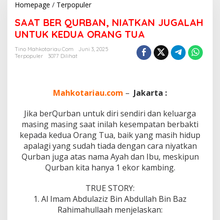
Homepage
/
Terpopuler
S
A
SAAT BER QURBAN, NIATKAN JUGALAH
A
T
UNTUK KEDUA ORANG TUA
B
E
Tino Mahkotariau.com
Juni 3, 2025
Terpopuler
3077 Dilihat
R
Q
U
R
Mahkotariau.com
–
Jakarta :
B
A
N
Jika berQurban untuk diri sendiri dan keluarga
,
masing masing saat inilah kesempatan berbakti
N
kepada kedua Orang Tua, baik yang masih hidup
I
apalagi yang sudah tiada dengan cara niyatkan
A
T
Qurban juga atas nama Ayah dan Ibu, meskipun
K
Qurban kita hanya 1 ekor kambing.
A
N
TRUE STORY:
J
1. Al Imam Abdulaziz Bin Abdullah Bin Baz
U
G
Rahimahullaah menjelaskan:
A