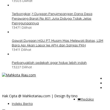
13503 Dilihat
Terbongkar,,!! Dugaan Penyimpangan Dana Desa
Perawang Barat Rp 801 Juta Diduga Tidak Jelas
Penggunaannya
13471 Dilihat
Gawat Dugaan HGU PT Musim Mas Melewati Batas, LSM
Bara Api Akan Lapor ke APH dan Satgas PKH
13411 Dilihat
Perbanyaklah sedekah agar hidup lebih indah
13227 Dilihat
Hak Cipta @ Mahkotariau.com | Design By tino
👑Redaksi
Indeks Berita