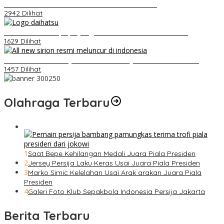
Video Kelemahan dan Kelebihan All New Terios
2942 Dilihat
Belum Pakai CVT, Apa yang Ditakuti Daihatsu Indonesia?
1629 Dilihat
Daihatsu Santai Penjualan Sirion Kalah Jauh dari Mobil LCGC
1457 Dilihat
Olahraga Terbaru
1
Saat Bepe Kehilangan Medali Juara Piala Presiden
2
Jersey Persija Laku Keras Usai Juara Piala Presiden
3
Marko Simic Kelelahan Usai Arak arakan Juara Piala
Presiden
4
Galeri Foto Klub Sepakbola Indonesia Persija Jakarta
Berita Terbaru