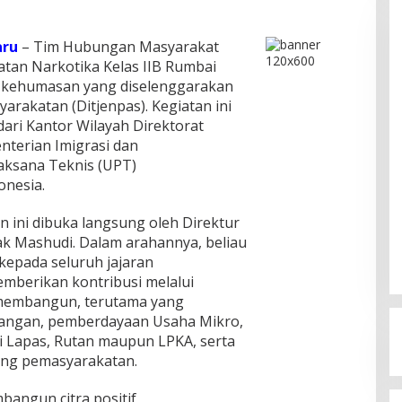
aru
– Tim Hubungan Masyarakat
an Narkotika Kelas IIB Rumbai
 kehumasan yang diselenggarakan
arakatan (Ditjenpas). Kegiatan ini
dari Kantor Wilayah Direktorat
terian Imigrasi dan
aksana Teknis (UPT)
onesia.
ini dibuka langsung oleh Direktur
k Mashudi. Dalam arahannya, beliau
epada seluruh jajaran
mberikan kontribusi melalui
 membangun, terutama yang
pangan, pemberdayaan Usaha Mikro,
i Lapas, Rutan maupun LPKA, serta
dang pemasyarakatan.
angun citra positif