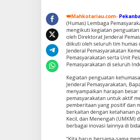
a
s
N
👑Mahkotariau.com-
Pekanb
a
(Humas) Lembaga Pemasyarakat
r
mengikuti kegiatan penguatan
k
oleh Direktorat Jenderal Pemasy
o
t
diikuti oleh seluruh tim humas 
i
Jenderal Pemasyarakatan Kemen
k
Pemasyarakatan serta Unit Pel
a
Pemasyarakatan di seluruh Ind
R
u
m
Kegiatan penguatan kehumasan 
b
Jenderal Pemasyarakatan, Bapa
a
menyampaikan harapan besar k
i
pemasyarakatan untuk aktif me
I
pemberitaan yang positif dan
k
u
berkaitan dengan ketahanan 
t
Kecil, dan Menengah (UMKM) d
i
berbagai inovasi lainnya di bi
Z
o
“Kita harus bersama-sama memb
o