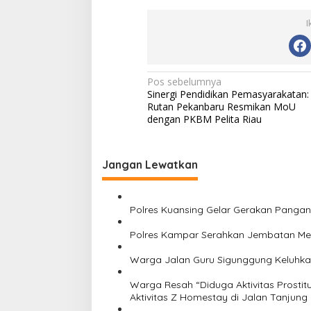
a
t
I
J
e
n
d
N
Pos sebelumnya
e
Sinergi Pendidikan Pemasyarakatan:
r
a
Rutan Pekanbaru Resmikan MoU
a
v
dengan PKBM Pelita Riau
l
P
i
e
g
m
Jangan Lewatkan
a
a
s
s
y
Polres Kuansing Gelar Gerakan Pangan
a
i
r
Polres Kampar Serahkan Jembatan Mera
a
p
k
o
Warga Jalan Guru Sigunggung Keluhkan
a
t
s
Warga Resah “Diduga Aktivitas Prostit
a
Aktivitas Z Homestay di Jalan Tanjung
n