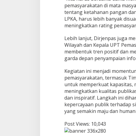
m
pemasyarakatan di mata masyarak
P
tentang ketahanan pangan da
e
LPKA, harus lebih banyak disua
n
meningkatkan rating pemasyara
g
u
a
Lebih lanjut, Dirjenpas juga m
t
Wilayah dan Kepala UPT Pemas
a
membentuk tren positif dan 
n
garda depan penyampaian infor
B
e
r
Kegiatan ini menjadi momentum
s
pemasyarakatan, termasuk Ti
a
untuk memperkuat kapasitas, m
m
meningkatkan kualitas publikas
a
D
dan inspiratif. Langkah ini 
i
kepercayaan publik terhadap 
r
yang semakin maju dan humani
e
k
Post Views:
10,043
t
o
r