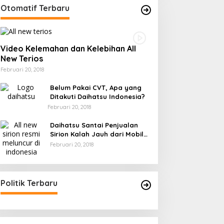
Otomatif Terbaru
Video Kelemahan dan Kelebihan All
New Terios
Februari 20, 2018
Belum Pakai CVT, Apa yang
Ditakuti Daihatsu Indonesia?
Februari 20, 2018
Daihatsu Santai Penjualan
Sirion Kalah Jauh dari Mobil
LCGC
Februari 20, 2018
Politik Terbaru