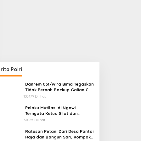
rita Polri
Danrem 031/Wira Bima Tegaskan
Tidak Pernah Backup Galian C
103479 Dilihat
Pelaku Mutilasi di Ngawi
Ternyata Ketua Silat dan
Anggota LSM Antikorupsi
67025 Dilihat
Ratusan Petani Dari Desa Pantai
Raja dan Bangun Sari, Kompak