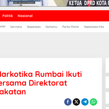
Politik
Nasional
PPP
Gerindra
Sepakbola
Daihatsu
Partai Politik
Sepakbola Kita
arkotika Rumbai Ikuti
rsama Direktorat
rakatan