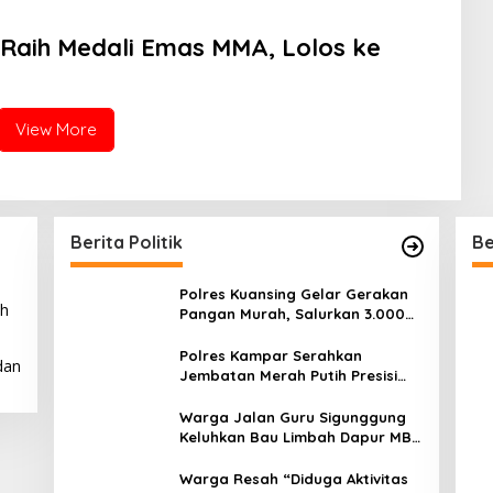
 Raih Medali Emas MMA, Lolos ke
View More
Berita Politik
Be
Polres Kuansing Gelar Gerakan
ah
Pangan Murah, Salurkan 3.000
Kg Beras SPHP untuk
Masyarakat
Polres Kampar Serahkan
dan
Jembatan Merah Putih Presisi
Hasil Renovasi ke Warga Pulau
Jambu Kuok
Warga Jalan Guru Sigunggung
Keluhkan Bau Limbah Dapur MBG
dan Dinilai Tidak Jalani SOP
Warga Resah “Diduga Aktivitas