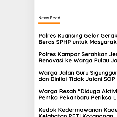
News Feed
Polres Kuansing Gelar Gera
Beras SPHP untuk Masyarak
Polres Kampar Serahkan Jem
Renovasi ke Warga Pulau J
Warga Jalan Guru Sigunggu
dan Dinilai Tidak Jalani SOP
Warga Resah “Diduga Aktivit
Pemko Pekanbaru Periksa Le
Jalan Tanjung Datuk
Kedok Kedermawanan Kades 
Kejahatan PETI Kotanopan