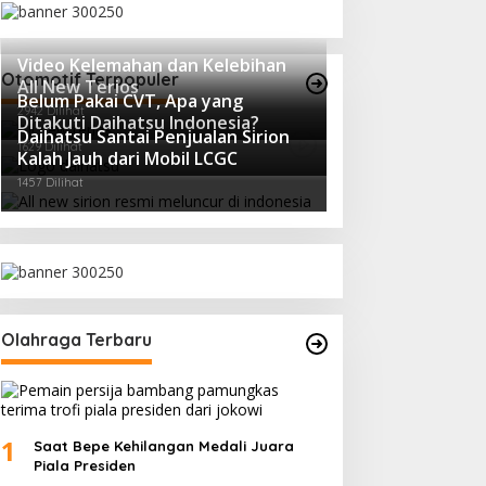
Video Kelemahan dan Kelebihan
Otomotif Terpopuler
All New Terios
Belum Pakai CVT, Apa yang
2942 Dilihat
Ditakuti Daihatsu Indonesia?
Daihatsu Santai Penjualan Sirion
1629 Dilihat
Kalah Jauh dari Mobil LCGC
1457 Dilihat
Olahraga Terbaru
1
Saat Bepe Kehilangan Medali Juara
Piala Presiden