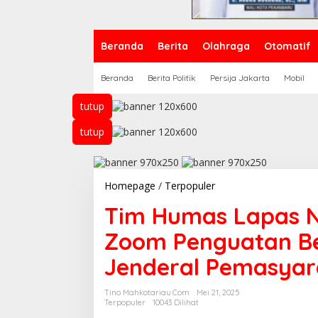
Beranda
Berita
Olahraga
Otomatif
Beranda
Berita Politik
Persija Jakarta
Mobil
tutup
tutup
Homepage
/
Terpopuler
T
i
Tim Humas Lapas N
m
H
Zoom Penguatan Be
u
m
Jenderal Pemasya
a
s
L
Tino Mahkotariau.com
Mei 21, 2025
a
Terpopuler
10043 Dilihat
p