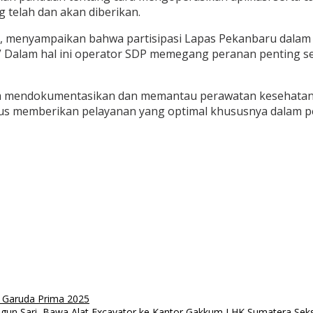
g telah dan akan diberikan.
 menyampaikan bahwa partisipasi Lapas Pekanbaru dalam k
s.” Dalam hal ini operator SDP memegang peranan penting
m mendokumentasikan dan memantau perawatan kesehatan da
erus memberikan pelayanan yang optimal khususnya dalam 
Garuda Prima 2025
gun Sari, Bawa Alat Excavator ke Kantor Gakkum LHK Sumatera Seksi 