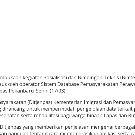
bukaan kegiatan Sosialisasi dan Bimbingan Teknis (Bimtek)
usus oleh operator Sistem Database Pemasyarakatan Perawa
pas Pekanbaru. Senin (17/03).
masyarakatan (Ditjenpas) Kementerian Imigrasi dan Pemas
 dirancang untuk mempermudah pengelolaan data terkait pe
sehatan serta rehabilitasi bagi warga binaan Lapas dan Rut
i Ditjenpas yang memberikan penjelasan mengenai berbagai 
kan panduan tentang cara mengoperasikan aplikasi serta 