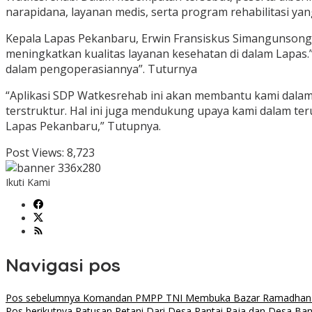
narapidana, layanan medis, serta program rehabilitasi yan
Kepala Lapas Pekanbaru, Erwin Fransiskus Simangunsong,
meningkatkan kualitas layanan kesehatan di dalam Lapa
dalam pengoperasiannya”. Tuturnya
“Aplikasi SDP Watkesrehab ini akan membantu kami dala
terstruktur. Hal ini juga mendukung upaya kami dalam t
Lapas Pekanbaru,” Tutupnya.
Post Views:
8,723
Ikuti Kami
Navigasi pos
Pos sebelumnya
Komandan PMPP TNI Membuka Bazar Ramadhan 
Pos berikutnya
Ratusan Petani Dari Desa Pantai Raja dan Desa Ban