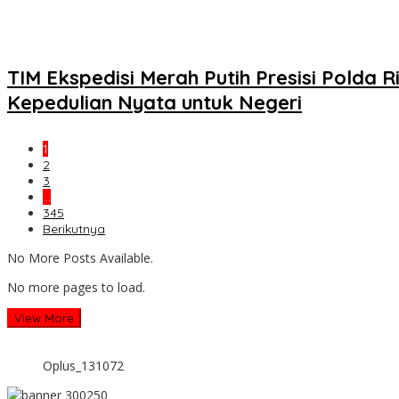
TIM Ekspedisi Merah Putih Presisi Pold
Kepedulian Nyata untuk Negeri
1
2
3
…
345
Berikutnya
No More Posts Available.
No more pages to load.
View More
Oplus_131072