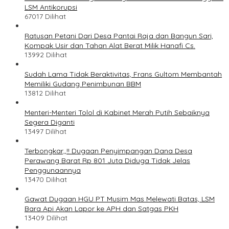
LSM Antikorupsi
67017 Dilihat
Ratusan Petani Dari Desa Pantai Raja dan Bangun Sari,
Kompak Usir dan Tahan Alat Berat Milik Hanafi Cs.
13992 Dilihat
Sudah Lama Tidak Beraktivitas, Frans Gultom Membantah
Memiliki Gudang Penimbunan BBM
13812 Dilihat
Menteri-Menteri Tolol di Kabinet Merah Putih Sebaiknya
Segera Diganti
13497 Dilihat
Terbongkar,,!! Dugaan Penyimpangan Dana Desa
Perawang Barat Rp 801 Juta Diduga Tidak Jelas
Penggunaannya
13470 Dilihat
Gawat Dugaan HGU PT Musim Mas Melewati Batas, LSM
Bara Api Akan Lapor ke APH dan Satgas PKH
13409 Dilihat