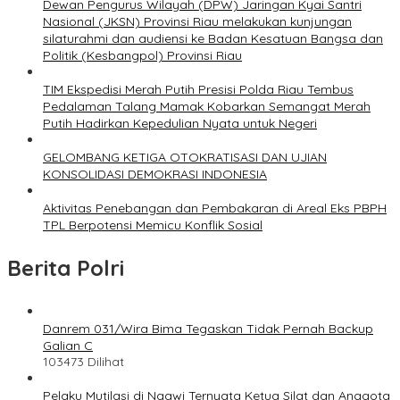
Dewan Pengurus Wilayah (DPW) Jaringan Kyai Santri
Nasional (JKSN) Provinsi Riau melakukan kunjungan
silaturahmi dan audiensi ke Badan Kesatuan Bangsa dan
Politik (Kesbangpol) Provinsi Riau
TIM Ekspedisi Merah Putih Presisi Polda Riau Tembus
Pedalaman Talang Mamak Kobarkan Semangat Merah
Putih Hadirkan Kepedulian Nyata untuk Negeri
GELOMBANG KETIGA OTOKRATISASI DAN UJIAN
KONSOLIDASI DEMOKRASI INDONESIA
Aktivitas Penebangan dan Pembakaran di Areal Eks PBPH
TPL Berpotensi Memicu Konflik Sosial
Berita Polri
Danrem 031/Wira Bima Tegaskan Tidak Pernah Backup
Galian C
103473 Dilihat
Pelaku Mutilasi di Ngawi Ternyata Ketua Silat dan Anggota