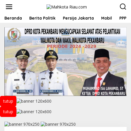
L
e
w
a
Beranda
Berita Politik
Persija Jakarta
Mobil
PPP
t
i
k
e
k
o
n
t
e
n
tutup
tutup