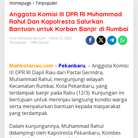
Homepage
/
Terpopuler
A
n
Anggota Komisi III DPR RI Muhammad
g
g
Rahul Dan Kapolresta Salurkan
o
Bantuan untuk Korban Banjir di Rumbai
t
a
Tino Mahkotariau.com
Maret 12, 2025
K
Terpopuler
11184 Dilihat
o
m
i
s
Mahkotariau.com
–
Pekanbaru
, – Anggota Komisi
i
III DPR RI Dapil Riau dari Partai Gerindra,
I
Muhammad Rahul, mengunjungi wilayah
I
Kecamatan Rumbai, Kota Pekanbaru, yang
I
D
terdampak banjir pada Rabu (12/3). Kunjungan ini
P
bertujuan untuk meninjau langsung kondisi warga
R
serta menyalurkan bantuan kepada masyarakat
R
yang terdampak.
I
M
u
Dalam kunjungannya, Muhammad Rahul
h
didampingi oleh Kapolresta Pekanbaru, Kombes
a