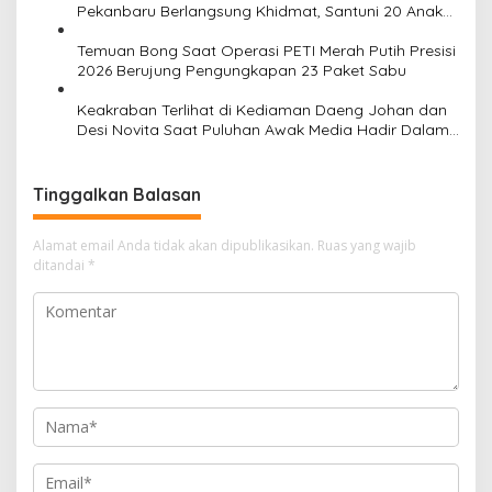
Pekanbaru Berlangsung Khidmat, Santuni 20 Anak
Yatim
Temuan Bong Saat Operasi PETI Merah Putih Presisi
2026 Berujung Pengungkapan 23 Paket Sabu
Keakraban Terlihat di Kediaman Daeng Johan dan
Desi Novita Saat Puluhan Awak Media Hadir Dalam
Rangka Acara Rutin Grup Info Lalu Lintas sekaligus
Doa Syukuran Menempati Rumah.
Tinggalkan Balasan
Alamat email Anda tidak akan dipublikasikan.
Ruas yang wajib
ditandai
*