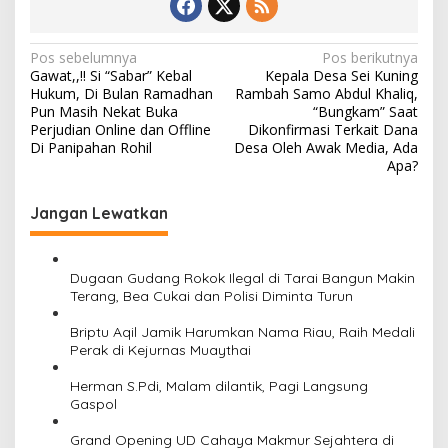
N
Pos sebelumnya
Pos berikutnya
Gawat,,!! Si “Sabar” Kebal
Kepala Desa Sei Kuning
a
Hukum, Di Bulan Ramadhan
Rambah Samo Abdul Khaliq,
v
Pun Masih Nekat Buka
“Bungkam” Saat
Perjudian Online dan Offline
Dikonfirmasi Terkait Dana
i
Di Panipahan Rohil
Desa Oleh Awak Media, Ada
Apa?
g
a
Jangan Lewatkan
s
i
Dugaan Gudang Rokok Ilegal di Tarai Bangun Makin
p
Terang, Bea Cukai dan Polisi Diminta Turun
o
Briptu Aqil Jamik Harumkan Nama Riau, Raih Medali
s
Perak di Kejurnas Muaythai
Herman S.Pdi, Malam dilantik, Pagi Langsung
Gaspol
Grand Opening UD Cahaya Makmur Sejahtera di