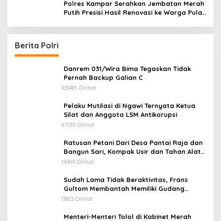
Polres Kampar Serahkan Jembatan Merah
Putih Presisi Hasil Renovasi ke Warga Pulau
Jambu Kuok
Berita Polri
Danrem 031/Wira Bima Tegaskan Tidak
Pernah Backup Galian C
103485 Dilihat
Pelaku Mutilasi di Ngawi Ternyata Ketua
Silat dan Anggota LSM Antikorupsi
67035 Dilihat
Ratusan Petani Dari Desa Pantai Raja dan
Bangun Sari, Kompak Usir dan Tahan Alat
Berat Milik Hanafi Cs.
14009 Dilihat
Sudah Lama Tidak Beraktivitas, Frans
Gultom Membantah Memiliki Gudang
Penimbunan BBM
13823 Dilihat
Menteri-Menteri Tolol di Kabinet Merah