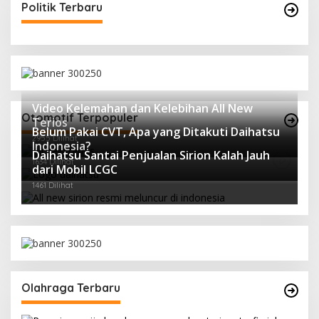
Politik Terbaru
Video Kelemahan dan Kelebihan All New
Otomotif Terpopuler
Terios
Belum Pakai CVT, Apa yang Ditakuti Daihatsu
2955 Dilihat
Indonesia?
Daihatsu Santai Penjualan Sirion Kalah Jauh
1634 Dilihat
dari Mobil LCGC
1461 Dilihat
Olahraga Terbaru