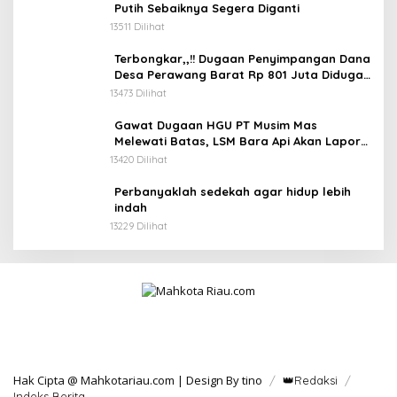
Putih Sebaiknya Segera Diganti
13511 Dilihat
Terbongkar,,!! Dugaan Penyimpangan Dana
Desa Perawang Barat Rp 801 Juta Diduga
Tidak Jelas Penggunaannya
13473 Dilihat
Gawat Dugaan HGU PT Musim Mas
Melewati Batas, LSM Bara Api Akan Lapor
ke APH dan Satgas PKH
13420 Dilihat
Perbanyaklah sedekah agar hidup lebih
indah
13229 Dilihat
Hak Cipta @ Mahkotariau.com | Design By tino
👑Redaksi
Indeks Berita