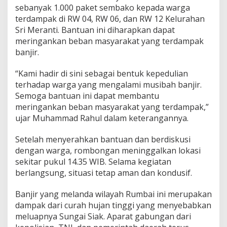
sebanyak 1.000 paket sembako kepada warga
u
r
terdampak di RW 04, RW 06, dan RW 12 Kelurahan
k
Sri Meranti. Bantuan ini diharapkan dapat
a
meringankan beban masyarakat yang terdampak
n
banjir.
B
a
n
“Kami hadir di sini sebagai bentuk kepedulian
t
terhadap warga yang mengalami musibah banjir.
u
Semoga bantuan ini dapat membantu
a
meringankan beban masyarakat yang terdampak,”
n
u
ujar Muhammad Rahul dalam keterangannya.
n
t
Setelah menyerahkan bantuan dan berdiskusi
u
dengan warga, rombongan meninggalkan lokasi
k
sekitar pukul 14.35 WIB. Selama kegiatan
K
o
berlangsung, situasi tetap aman dan kondusif.
r
b
Banjir yang melanda wilayah Rumbai ini merupakan
a
dampak dari curah hujan tinggi yang menyebabkan
n
meluapnya Sungai Siak. Aparat gabungan dari
B
a