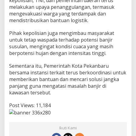
kepolisian, TNI, dan pemerintah daerah terus
n
melakukan upaya penanggulangan, termasuk
j
mengevakuasi warga yang terdampak dan
i
mendistribusikan bantuan logistik.
r
d
i
Pihak kepolisian juga mengimbau masyarakat
R
untuk tetap waspada terhadap potensi banjir
u
susulan, mengingat kondisi cuaca yang masih
m
berpotensi hujan dengan intensitas tinggi.
b
a
i
Sementara itu, Pemerintah Kota Pekanbaru
bersama instansi terkait terus berkoordinasi untuk
memberikan bantuan dan mencari solusi jangka
panjang guna mengatasi masalah banjir di
kawasan tersebut.
Post Views:
11,184
Ikuti Kami