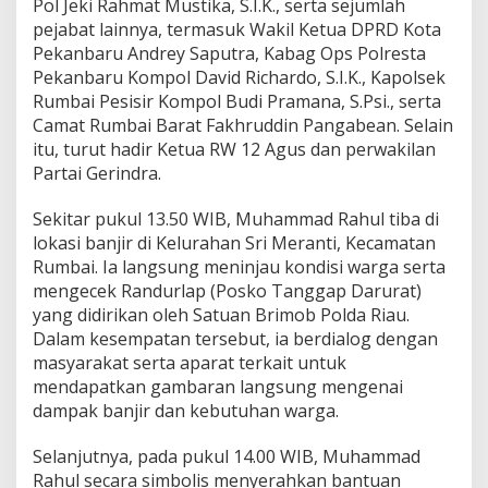
Pol Jeki Rahmat Mustika, S.I.K., serta sejumlah
m
pejabat lainnya, termasuk Wakil Ketua DPRD Kota
m
Pekanbaru Andrey Saputra, Kabag Ops Polresta
a
d
Pekanbaru Kompol David Richardo, S.I.K., Kapolsek
R
Rumbai Pesisir Kompol Budi Pramana, S.Psi., serta
a
Camat Rumbai Barat Fakhruddin Pangabean. Selain
h
itu, turut hadir Ketua RW 12 Agus dan perwakilan
u
l
Partai Gerindra.
D
a
Sekitar pukul 13.50 WIB, Muhammad Rahul tiba di
n
lokasi banjir di Kelurahan Sri Meranti, Kecamatan
K
Rumbai. Ia langsung meninjau kondisi warga serta
a
p
mengecek Randurlap (Posko Tanggap Darurat)
o
yang didirikan oleh Satuan Brimob Polda Riau.
l
Dalam kesempatan tersebut, ia berdialog dengan
r
masyarakat serta aparat terkait untuk
e
mendapatkan gambaran langsung mengenai
s
t
dampak banjir dan kebutuhan warga.
a
S
Selanjutnya, pada pukul 14.00 WIB, Muhammad
a
Rahul secara simbolis menyerahkan bantuan
l