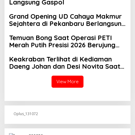
Langsung Gaspol
Grand Opening UD Cahaya Makmur
Sejahtera di Pekanbaru Berlangsung
Khidmat, Santuni 20 Anak Yatim
Temuan Bong Saat Operasi PETI
Merah Putih Presisi 2026 Berujung
Pengungkapan 23 Paket Sabu
Keakraban Terlihat di Kediaman
Daeng Johan dan Desi Novita Saat
Puluhan Awak Media Hadir Dalam
Rangka Acara Rutin Grup Info Lalu
View More
Lintas sekaligus Doa Syukuran
Menempati Rumah.
Oplus_131072