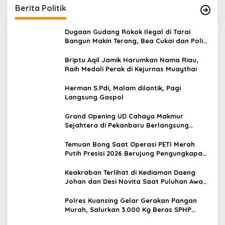
Berita Politik
Dugaan Gudang Rokok Ilegal di Tarai
Bangun Makin Terang, Bea Cukai dan Polisi
Diminta Turun
Briptu Aqil Jamik Harumkan Nama Riau,
Raih Medali Perak di Kejurnas Muaythai
Herman S.Pdi, Malam dilantik, Pagi
Langsung Gaspol
Grand Opening UD Cahaya Makmur
Sejahtera di Pekanbaru Berlangsung
Khidmat, Santuni 20 Anak Yatim
Temuan Bong Saat Operasi PETI Merah
Putih Presisi 2026 Berujung Pengungkapan
23 Paket Sabu
Keakraban Terlihat di Kediaman Daeng
Johan dan Desi Novita Saat Puluhan Awak
Media Hadir Dalam Rangka Acara Rutin
Grup Info Lalu Lintas sekaligus Doa
Polres Kuansing Gelar Gerakan Pangan
Syukuran Menempati Rumah.
Murah, Salurkan 3.000 Kg Beras SPHP
untuk Masyarakat