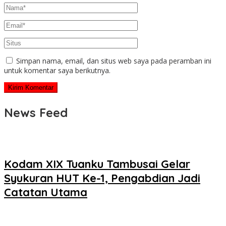
Simpan nama, email, dan situs web saya pada peramban ini
untuk komentar saya berikutnya.
News Feed
Kodam XIX Tuanku Tambusai Gelar
Syukuran HUT Ke-1, Pengabdian Jadi
Catatan Utama