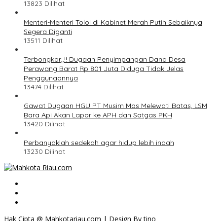
13823 Dilihat
Menteri-Menteri Tolol di Kabinet Merah Putih Sebaiknya
Segera Diganti
13511 Dilihat
Terbongkar,,!! Dugaan Penyimpangan Dana Desa
Perawang Barat Rp 801 Juta Diduga Tidak Jelas
Penggunaannya
13474 Dilihat
Gawat Dugaan HGU PT Musim Mas Melewati Batas, LSM
Bara Api Akan Lapor ke APH dan Satgas PKH
13420 Dilihat
Perbanyaklah sedekah agar hidup lebih indah
13230 Dilihat
Hak Cipta @ Mahkotariau.com | Design By tino