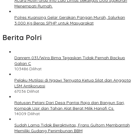
Acara Rutin Grup Info Lalu Lintas sekaligus Doa Syukuran
Menempati Rumah.
Polres Kuansing Gelar Gerakan Pangan Murah, Salurkan
3.000 Kg Beras SPHP untuk Masyarakat
Berita Polri
Danrem 031/Wira Bima Tegaskan Tidak Pernah Backup
Galian C
103486 Dilihat
Pelaku Mutilasi di Ngawi Ternyata Ketua Silat dan Anggota
LSM Antikorupsi
67036 Dilihat
Ratusan Petani Dari Desa Pantai Raja dan Bangun Sari,
Kompak Usir dan Tahan Alat Berat Milik Hanafi Cs.
14009 Dilihat
Sudah Lama Tidak Beraktivitas, Frans Gultom Membantah
Memiliki Gudang Penimbunan BBM