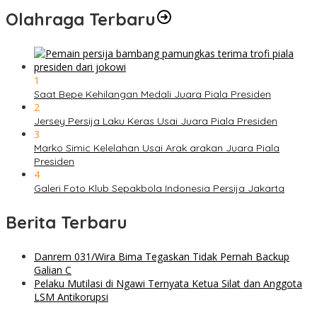
Olahraga Terbaru
1
Saat Bepe Kehilangan Medali Juara Piala Presiden
2
Jersey Persija Laku Keras Usai Juara Piala Presiden
3
Marko Simic Kelelahan Usai Arak arakan Juara Piala
Presiden
4
Galeri Foto Klub Sepakbola Indonesia Persija Jakarta
Berita Terbaru
Danrem 031/Wira Bima Tegaskan Tidak Pernah Backup
Galian C
Pelaku Mutilasi di Ngawi Ternyata Ketua Silat dan Anggota
LSM Antikorupsi