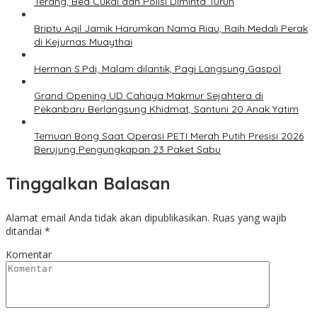
Terang, Bea Cukai dan Polisi Diminta Turun
Briptu Aqil Jamik Harumkan Nama Riau, Raih Medali Perak
di Kejurnas Muaythai
Herman S.Pdi, Malam dilantik, Pagi Langsung Gaspol
Grand Opening UD Cahaya Makmur Sejahtera di
Pekanbaru Berlangsung Khidmat, Santuni 20 Anak Yatim
Temuan Bong Saat Operasi PETI Merah Putih Presisi 2026
Berujung Pengungkapan 23 Paket Sabu
Tinggalkan Balasan
Alamat email Anda tidak akan dipublikasikan.
Ruas yang wajib
ditandai
*
Komentar