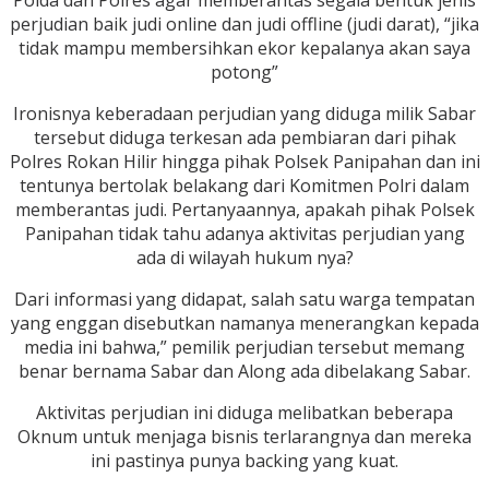
Polda dan Polres agar memberantas segala bentuk jenis
perjudian baik judi online dan judi offline (judi darat), “jika
tidak mampu membersihkan ekor kepalanya akan saya
potong”
Ironisnya keberadaan perjudian yang diduga milik Sabar
tersebut diduga terkesan ada pembiaran dari pihak
Polres Rokan Hilir hingga pihak Polsek Panipahan dan ini
tentunya bertolak belakang dari Komitmen Polri dalam
memberantas judi. Pertanyaannya, apakah pihak Polsek
Panipahan tidak tahu adanya aktivitas perjudian yang
ada di wilayah hukum nya?
Dari informasi yang didapat, salah satu warga tempatan
yang enggan disebutkan namanya menerangkan kepada
media ini bahwa,” pemilik perjudian tersebut memang
benar bernama Sabar dan Along ada dibelakang Sabar.
Aktivitas perjudian ini diduga melibatkan beberapa
Oknum untuk menjaga bisnis terlarangnya dan mereka
ini pastinya punya backing yang kuat.