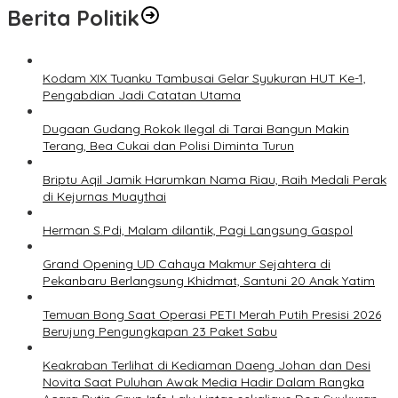
Berita Politik
Kodam XIX Tuanku Tambusai Gelar Syukuran HUT Ke-1,
Pengabdian Jadi Catatan Utama
Dugaan Gudang Rokok Ilegal di Tarai Bangun Makin
Terang, Bea Cukai dan Polisi Diminta Turun
Briptu Aqil Jamik Harumkan Nama Riau, Raih Medali Perak
di Kejurnas Muaythai
Herman S.Pdi, Malam dilantik, Pagi Langsung Gaspol
Grand Opening UD Cahaya Makmur Sejahtera di
Pekanbaru Berlangsung Khidmat, Santuni 20 Anak Yatim
Temuan Bong Saat Operasi PETI Merah Putih Presisi 2026
Berujung Pengungkapan 23 Paket Sabu
Keakraban Terlihat di Kediaman Daeng Johan dan Desi
Novita Saat Puluhan Awak Media Hadir Dalam Rangka