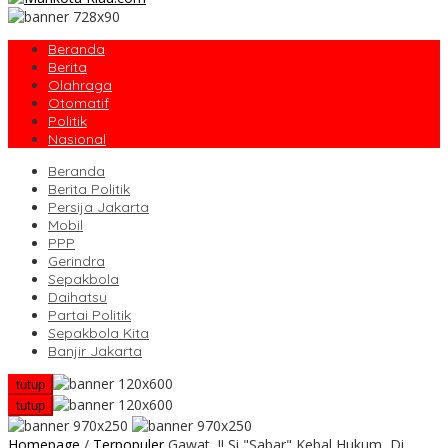
Beranda
Berita
Olahraga
Otomatif
Politik
Nasional
Beranda
Berita Politik
Persija Jakarta
Mobil
PPP
Gerindra
Sepakbola
Daihatsu
Partai Politik
Sepakbola Kita
Banjir Jakarta
tutup
tutup
Homepage
/
Terpopuler
Gawat,,!! Si "Sabar" Kebal Hukum, Di