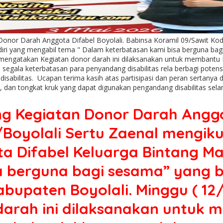
onor Darah Anggota Difabel Boyolali. Babinsa Koramil 09/Sawit Kod
diri yang mengabil tema " Dalam keterbatasan kami bisa berguna b
al mengatakan Kegiatan donor darah ini dilaksanakan untuk membant
segala keterbatasan para penyandang disabilitas rela berbagi pote
g disabilitas. Ucapan terima kasih atas partisipasi dan peran serta
ers, dan tongkat kruk yang dapat digunakan pengandang disabilitas s
g Kegiatan Donor Darah Anggot
Boyolali Sertu Zaenal mengiku
 Difabel Keluarga Bintang Ma
 berguna bagi sesama” yang b
paten Boyolali. Minggu ( 12/0
arah ini dilaksanakan untuk