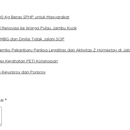
000 Kg Beras SPHP untuk Masyarakat
il Renovasi ke Warga Pulau Jambu Kuok
BG dan Dinilai Tidak Jalani SOP
 Pemko Pekanbaru Periksa Legalitas dan Aktivitas Z Homestay di Ja
pi Kejahatan PETI Kotanopan
e Kejurprov dan Porprov
dai
*