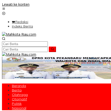
Lewati ke konten
👑Redaksi
Indeks Berita
Beranda
Berita
Olahraga
Otomatif
Politik
Nasional