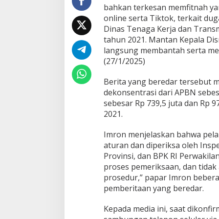
t
bahkan terkesan memfitnah yan
a
online serta Tiktok, terkait d
a
Dinas Tenaga Kerja dan Transmi
n
tahun 2021. Mantan Kepala Disn
d
a
langsung membantah serta meng
n
(27/1/2025)
L
i
Berita yang beredar tersebut
n
dekonsentrasi dari APBN sebesa
k
T
sebesar Rp 739,5 juta dan Rp 9
i
2021.
k
t
Imron menjelaskan bahwa pelak
o
aturan dan diperiksa oleh Insp
k
"
Provinsi, dan BPK RI Perwakila
H
proses pemeriksaan, dan tidak 
o
prosedur,” papar Imron beberap
a
pemberitaan yang beredar.
x
"
T
Kepada media ini, saat dikonfirm
e