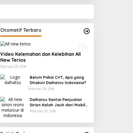
Otomatif Terbaru
Video Kelemahan dan Kelebihan All
New Terios
Februari 20, 2018
Belum Pakai CVT, Apa yang
Ditakuti Daihatsu Indonesia?
Februari 20, 2018
Daihatsu Santai Penjualan
Sirion Kalah Jauh dari Mobil
LCGC
Februari 20, 2018
Strategi PPP Menangkan Duet