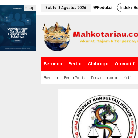
L
tutup
e
Sabtu, 8 Agustus 2026
👑Redaksi
Indeks Be
w
a
t
i
k
e
k
o
n
t
Beranda
Berita
Olahraga
Otomatif
e
n
Beranda
Berita Politik
Persija Jakarta
Mobil