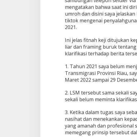
sambungan telepon seluler vi
n
mengatakan bahwa saat ini di
t
umroh dan disini saya jelaskan 
a
n
tiktok mengenai penyalahgun
g
2021.
D
i
Ini jelas fitnah keji ditujukan 
r
liar dan framing buruk tentan
i
n
klarifikasi terhadap berita terse
y
a
1. Tahun 2021 saya belum menj
,
Transmigrasi Provinsi Riau, sa
E
Maret 2022 sampai 29 Desembe
k
s
K
2. LSM tersebut sama sekali sa
e
sekali belum meminta klarifikas
p
a
3. Ketika dalam tugas saya seb
l
nasihat dan menekankan kepad
a
D
yang amanah dan profesional 
i
memegang prinsip tersebut dal
s