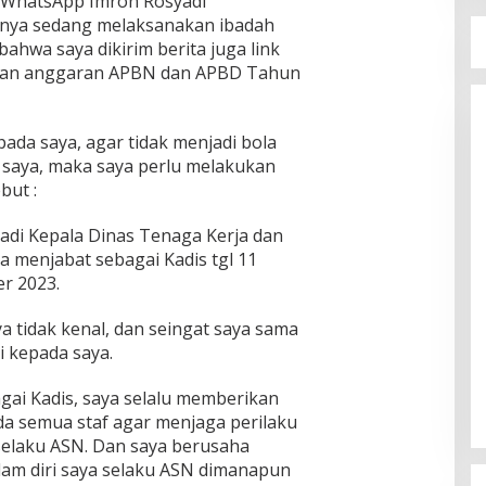
a WhatsApp Imron Rosyadi
rinya sedang melaksanakan ibadah
bahwa saya dikirim berita juga link
aan anggaran APBN dan APBD Tahun
kepada saya, agar tidak menjadi bola
g saya, maka saya perlu melakukan
but :
adi Kepala Dinas Tenaga Kerja dan
ya menjabat sebagai Kadis tgl 11
r 2023.
ya tidak kenal, dan seingat saya sama
i kepada saya.
agai Kadis, saya selalu memberikan
a semua staf agar menjaga perilaku
selaku ASN. Dan saya berusaha
am diri saya selaku ASN dimanapun
Ini Dia Hubungan Partai Garuda