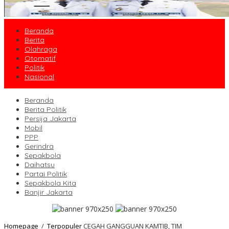
Beranda
Berita
Olahraga
Otomatif
Politik
Nasional
Beranda
Berita Politik
Persija Jakarta
Mobil
PPP
Gerindra
Sepakbola
Daihatsu
Partai Politik
Sepakbola Kita
Banjir Jakarta
Homepage
/
Terpopuler
CEGAH GANGGUAN KAMTIB, TIM