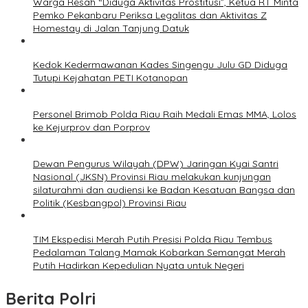
Warga Resah “Diduga Aktivitas Prostitusi”, Ketua RT Minta
Pemko Pekanbaru Periksa Legalitas dan Aktivitas Z
Homestay di Jalan Tanjung Datuk
Kedok Kedermawanan Kades Singengu Julu GD Diduga
Tutupi Kejahatan PETI Kotanopan
Personel Brimob Polda Riau Raih Medali Emas MMA, Lolos
ke Kejurprov dan Porprov
Dewan Pengurus Wilayah (DPW) Jaringan Kyai Santri
Nasional (JKSN) Provinsi Riau melakukan kunjungan
silaturahmi dan audiensi ke Badan Kesatuan Bangsa dan
Politik (Kesbangpol) Provinsi Riau
TIM Ekspedisi Merah Putih Presisi Polda Riau Tembus
Pedalaman Talang Mamak Kobarkan Semangat Merah
Putih Hadirkan Kepedulian Nyata untuk Negeri
Berita Polri