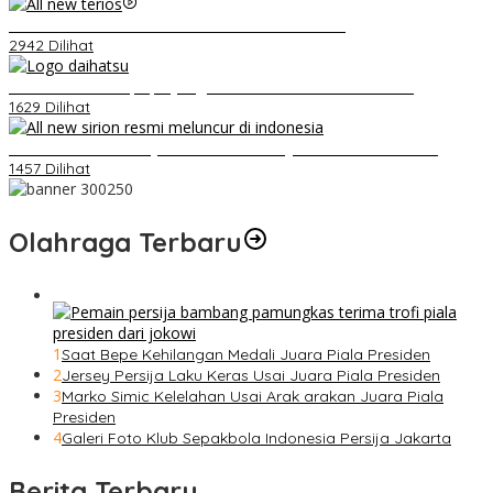
Video Kelemahan dan Kelebihan All New Terios
2942 Dilihat
Belum Pakai CVT, Apa yang Ditakuti Daihatsu Indonesia?
1629 Dilihat
Daihatsu Santai Penjualan Sirion Kalah Jauh dari Mobil LCGC
1457 Dilihat
Olahraga Terbaru
1
Saat Bepe Kehilangan Medali Juara Piala Presiden
2
Jersey Persija Laku Keras Usai Juara Piala Presiden
3
Marko Simic Kelelahan Usai Arak arakan Juara Piala
Presiden
4
Galeri Foto Klub Sepakbola Indonesia Persija Jakarta
Berita Terbaru