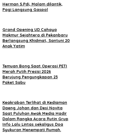
Herman S.Pdi, Malam dilantik,
Pagi Langsung Gaspol
Grand Opening UD Cahaya
Makmur Sejahtera di Pekanbaru
Berlangsung Khidmat, Santuni 20
Anak Yatim
Temuan Bong Saat Operasi PETI
Merah Putih Presisi 2026
Berujung Pengungkapan 23
Paket Sabu
Keakraban Terlihat di Kediaman
Daeng Johan dan Desi Novita
Saat Puluhan Awak Media Hadir
Dalam Rangka Acara Rutin Grup
Info Lalu Lintas sekaligus Doa
Syukuran Menempati Rumah.