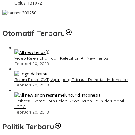
Oplus_131072
Otomatif Terbaru
Video Kelemahan dan Kelebihan All New Terios
Februari 20, 2018
Belum Pakai CVT, Apa yang Ditakuti Daihatsu Indonesia?
Februari 20, 2018
Daihatsu Santai Penjualan Sirion Kalah Jauh dari Mobil
LCGC
Februari 20, 2018
Politik Terbaru