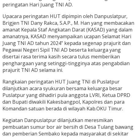
peringatan Hari Juang TNI AD.
Upacara peringatan HUT dipimpin oleh Danpuslatpur,
Brigjen TNI Dany Rakca, S.A.P., M. Han yang membacakan
amanat Kepala Staf Angkatan Darat (KASAD) yang dalam
amanatnya, KASAD menyampaikan ucapan Selamat Hari
Juang TNI AD tahun 2024” kepada segenap prajurit dan
Pegawai Negeri Sipil TNI AD beserta keluarga yang
disertai rasa terima kasih secara tulus memberikan
penghargaan yang setinggi-tingginya atas pengabdian
prajurit TNI AD selama ini.
Rangkaian peringatan HUT Juang TNI di Puslatpur
dilanjutkan acara syukuran bersama keluarga besar
Puslatpur yang dihadiri pula anggota LVRI, Ketua DPRD
dan Bupati diwakili Kakesbangpol, Kapolres dan para
Komandan satuan berada di wilayah Kab.OKU Timur.
Kegiatan Danpuslatpur dilanjutkan meresmikan
pembuatan sumur bor air bersih di Desa Tulang bawang
dan pemberian Sembako kepada masyarakat di sekitar