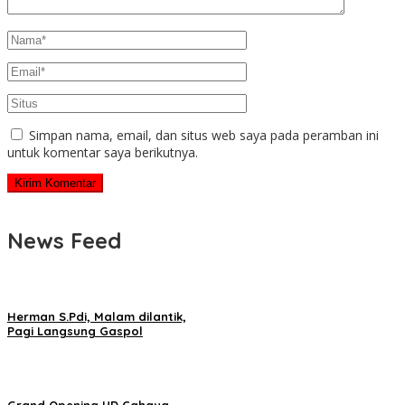
Simpan nama, email, dan situs web saya pada peramban ini
untuk komentar saya berikutnya.
News Feed
Herman S.Pdi, Malam dilantik,
Pagi Langsung Gaspol
Grand Opening UD Cahaya