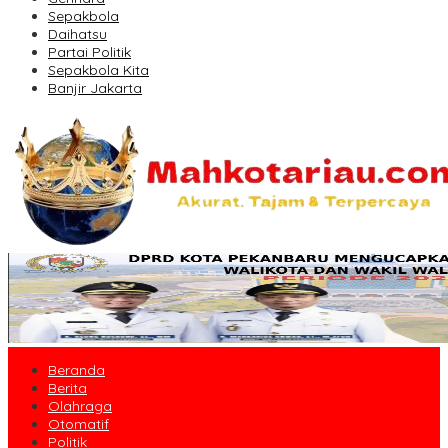
Sepakbola
Daihatsu
Partai Politik
Sepakbola Kita
Banjir Jakarta
Beranda
Berita
Olahraga
Otomatif
Politik