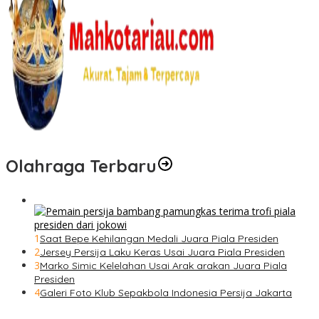
Olahraga Terbaru
1
Saat Bepe Kehilangan Medali Juara Piala Presiden
2
Jersey Persija Laku Keras Usai Juara Piala Presiden
3
Marko Simic Kelelahan Usai Arak arakan Juara Piala
Presiden
4
Galeri Foto Klub Sepakbola Indonesia Persija Jakarta