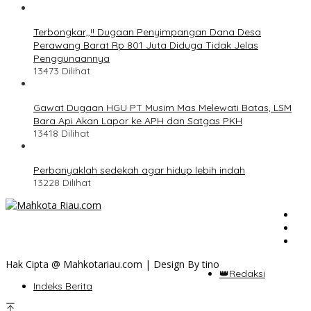
Terbongkar,,!! Dugaan Penyimpangan Dana Desa
Perawang Barat Rp 801 Juta Diduga Tidak Jelas
Penggunaannya
13473 Dilihat
Gawat Dugaan HGU PT Musim Mas Melewati Batas, LSM
Bara Api Akan Lapor ke APH dan Satgas PKH
13418 Dilihat
Perbanyaklah sedekah agar hidup lebih indah
13228 Dilihat
Hak Cipta @ Mahkotariau.com | Design By tino
👑Redaksi
Indeks Berita