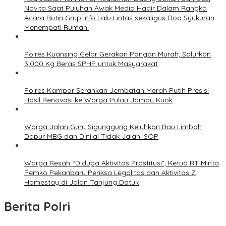
Novita Saat Puluhan Awak Media Hadir Dalam Rangka
Acara Rutin Grup Info Lalu Lintas sekaligus Doa Syukuran
Menempati Rumah.
Polres Kuansing Gelar Gerakan Pangan Murah, Salurkan
3.000 Kg Beras SPHP untuk Masyarakat
Polres Kampar Serahkan Jembatan Merah Putih Presisi
Hasil Renovasi ke Warga Pulau Jambu Kuok
Warga Jalan Guru Sigunggung Keluhkan Bau Limbah
Dapur MBG dan Dinilai Tidak Jalani SOP
Warga Resah “Diduga Aktivitas Prostitusi”, Ketua RT Minta
Pemko Pekanbaru Periksa Legalitas dan Aktivitas Z
Homestay di Jalan Tanjung Datuk
Berita Polri