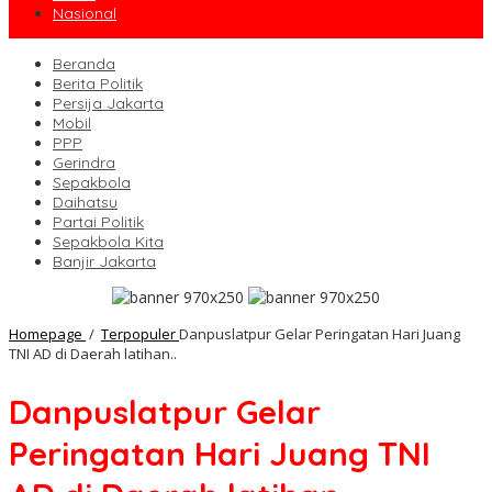
Nasional
Beranda
Berita Politik
Persija Jakarta
Mobil
PPP
Gerindra
Sepakbola
Daihatsu
Partai Politik
Sepakbola Kita
Banjir Jakarta
Homepage
/
Terpopuler
Danpuslatpur Gelar Peringatan Hari Juang
TNI AD di Daerah latihan..
Danpuslatpur Gelar
Peringatan Hari Juang TNI