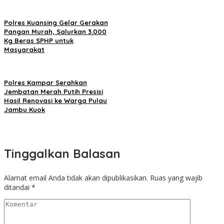
Polres Kuansing Gelar Gerakan
Pangan Murah, Salurkan 3.000
Kg Beras SPHP untuk
Masyarakat
Polres Kampar Serahkan
Jembatan Merah Putih Presisi
Hasil Renovasi ke Warga Pulau
Jambu Kuok
Tinggalkan Balasan
Alamat email Anda tidak akan dipublikasikan.
Ruas yang wajib
ditandai
*