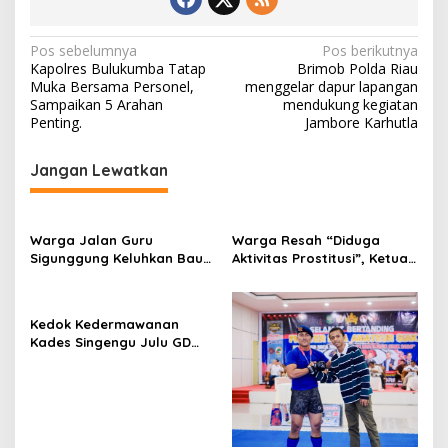
B
r
u
N
Pos sebelumnya
Pos berikutnya
t
Kapolres Bulukumba Tatap
Brimob Polda Riau
a
a
Muka Bersama Personel,
menggelar dapur lapangan
l
v
Sampaikan 5 Arahan
mendukung kegiatan
O
Penting.
Jambore Karhutla
i
k
n
g
Jangan Lewatkan
u
a
m
D
s
C
Warga Jalan Guru
Warga Resah “Diduga
d
i
Sigunggung Keluhkan Bau
Aktivitas Prostitusi”, Ketua
i
p
Limbah Dapur MBG dan
RT Minta Pemko Pekanbaru
H
Dinilai Tidak Jalani SOP
Periksa Legalitas dan
a
o
Aktivitas Z Homestay di
l
Kedok Kedermawanan
s
Jalan Tanjung Datuk
a
Kades Singengu Julu GD
m
Diduga Tutupi Kejahatan
a
PETI Kotanopan
n
P
o
l