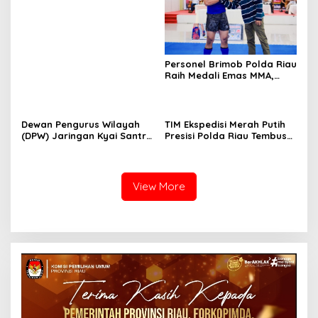
PETI Kotanopan
Personel Brimob Polda Riau
Raih Medali Emas MMA,
Lolos ke Kejurprov dan
Porprov
Dewan Pengurus Wilayah
TIM Ekspedisi Merah Putih
(DPW) Jaringan Kyai Santri
Presisi Polda Riau Tembus
Nasional (JKSN) Provinsi
Pedalaman Talang Mamak
Riau melakukan kunjungan
Kobarkan Semangat Merah
silaturahmi dan audiensi ke
Putih Hadirkan Kepedulian
Badan Kesatuan Bangsa
Nyata untuk Negeri
View More
dan Politik (Kesbangpol)
Provinsi Riau