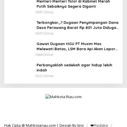
Menteri-Menteri Tolol di Kabinet Merah
Putih Sebaiknya Segera Diganti
13497 Dilihat
Terbongkar,,!! Dugaan Penyimpangan Dana
Desa Perawang Barat Rp 801 Juta Diduga
Tidak Jelas Penggunaannya
13470 Dilihat
Gawat Dugaan HGU PT Musim Mas
Melewati Batas, LSM Bara Api Akan Lapor
ke APH dan Satgas PKH
13408 Dilihat
Perbanyaklah sedekah agar hidup lebih
indah
13222 Dilihat
Hak Cipta @ Mahkotariau.com | Design By tino
👑Redaksi