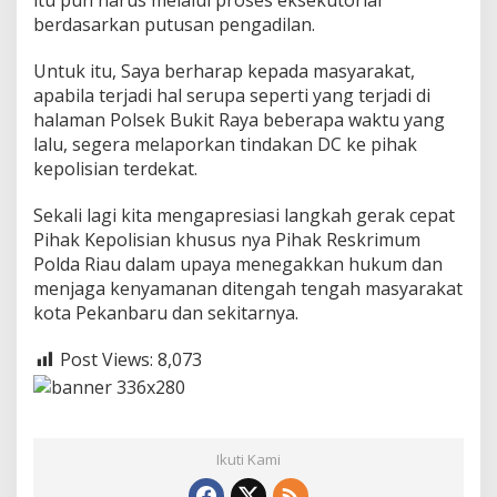
itu pun harus melalui proses eksekutorial
l
berdasarkan putusan pengadilan.
d
a
R
Untuk itu, Saya berharap kepada masyarakat,
i
apabila terjadi hal serupa seperti yang terjadi di
a
halaman Polsek Bukit Raya beberapa waktu yang
u
lalu, segera melaporkan tindakan DC ke pihak
D
kepolisian terdekat.
a
l
a
Sekali lagi kita mengapresiasi langkah gerak cepat
m
Pihak Kepolisian khusus nya Pihak Reskrimum
M
Polda Riau dalam upaya menegakkan hukum dan
e
menjaga kenyamanan ditengah tengah masyarakat
n
a
kota Pekanbaru dan sekitarnya.
n
g
Post Views:
8,073
k
a
p
A
k
Ikuti Kami
s
i