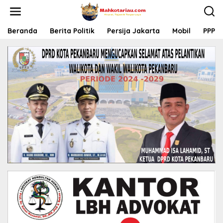
L
e
w
a
Beranda
Berita Politik
Persija Jakarta
Mobil
PPP
t
i
k
e
k
o
n
t
e
n