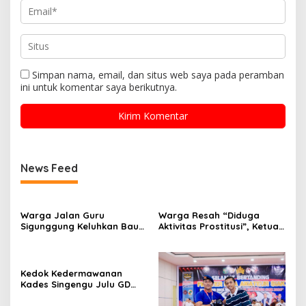
Simpan nama, email, dan situs web saya pada peramban
ini untuk komentar saya berikutnya.
News Feed
Warga Jalan Guru
Warga Resah “Diduga
Sigunggung Keluhkan Bau
Aktivitas Prostitusi”, Ketua
Limbah Dapur MBG dan
RT Minta Pemko Pekanbaru
Dinilai Tidak Jalani SOP
Periksa Legalitas dan
Aktivitas Z Homestay di
Jalan Tanjung Datuk
Kedok Kedermawanan
Kades Singengu Julu GD
Diduga Tutupi Kejahatan