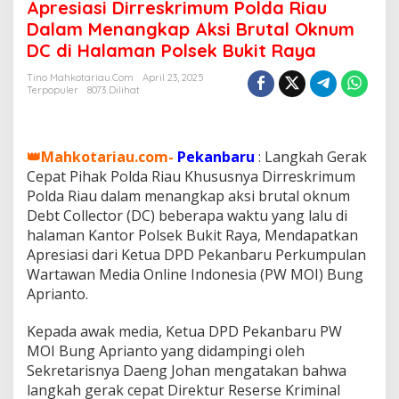
P
Apresiasi Dirreskrimum Polda Riau
e
Dalam Menangkap Aksi Brutal Oknum
k
DC di Halaman Polsek Bukit Raya
a
n
Tino Mahkotariau.com
April 23, 2025
b
Terpopuler
8073 Dilihat
a
r
u
P
👑Mahkotariau.com-
Pekanbaru
: Langkah Gerak
W
Cepat Pihak Polda Riau Khususnya Dirreskrimum
M
Polda Riau dalam menangkap aksi brutal oknum
O
I
Debt Collector (DC) beberapa waktu yang lalu di
B
halaman Kantor Polsek Bukit Raya, Mendapatkan
u
Apresiasi dari Ketua DPD Pekanbaru Perkumpulan
n
Wartawan Media Online Indonesia (PW MOI) Bung
g
A
Aprianto.
p
r
Kepada awak media, Ketua DPD Pekanbaru PW
i
MOI Bung Aprianto yang didampingi oleh
a
Sekretarisnya Daeng Johan mengatakan bahwa
n
t
langkah gerak cepat Direktur Reserse Kriminal