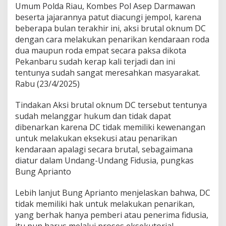
o
Umum Polda Riau, Kombes Pol Asep Darmawan
,
beserta jajarannya patut diacungi jempol, karena
A
beberapa bulan terakhir ini, aksi brutal oknum DC
p
dengan cara melakukan penarikan kendaraan roda
r
e
dua maupun roda empat secara paksa dikota
s
Pekanbaru sudah kerap kali terjadi dan ini
i
tentunya sudah sangat meresahkan masyarakat.
a
Rabu (23/4/2025)
s
i
D
Tindakan Aksi brutal oknum DC tersebut tentunya
i
sudah melanggar hukum dan tidak dapat
r
dibenarkan karena DC tidak memiliki kewenangan
r
untuk melakukan eksekusi atau penarikan
e
s
kendaraan apalagi secara brutal, sebagaimana
k
diatur dalam Undang-Undang Fidusia, pungkas
r
Bung Aprianto
i
m
Lebih lanjut Bung Aprianto menjelaskan bahwa, DC
u
m
tidak memiliki hak untuk melakukan penarikan,
P
yang berhak hanya pemberi atau penerima fidusia,
o