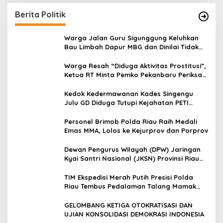
Berita Politik
Warga Jalan Guru Sigunggung Keluhkan
Bau Limbah Dapur MBG dan Dinilai Tidak
Jalani SOP
Warga Resah “Diduga Aktivitas Prostitusi”,
Ketua RT Minta Pemko Pekanbaru Periksa
Legalitas dan Aktivitas Z Homestay di
Jalan Tanjung Datuk
Kedok Kedermawanan Kades Singengu
Julu GD Diduga Tutupi Kejahatan PETI
Kotanopan
Personel Brimob Polda Riau Raih Medali
Emas MMA, Lolos ke Kejurprov dan Porprov
Dewan Pengurus Wilayah (DPW) Jaringan
Kyai Santri Nasional (JKSN) Provinsi Riau
melakukan kunjungan silaturahmi dan
audiensi ke Badan Kesatuan Bangsa dan
TIM Ekspedisi Merah Putih Presisi Polda
Politik (Kesbangpol) Provinsi Riau
Riau Tembus Pedalaman Talang Mamak
Kobarkan Semangat Merah Putih Hadirkan
Kepedulian Nyata untuk Negeri
GELOMBANG KETIGA OTOKRATISASI DAN
UJIAN KONSOLIDASI DEMOKRASI INDONESIA