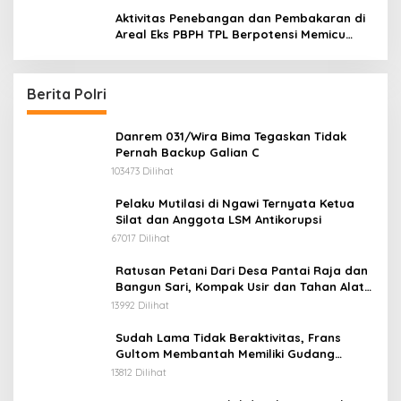
Aktivitas Penebangan dan Pembakaran di
Areal Eks PBPH TPL Berpotensi Memicu
Konflik Sosial
Berita Polri
Danrem 031/Wira Bima Tegaskan Tidak
Pernah Backup Galian C
103473 Dilihat
Pelaku Mutilasi di Ngawi Ternyata Ketua
Silat dan Anggota LSM Antikorupsi
67017 Dilihat
Ratusan Petani Dari Desa Pantai Raja dan
Bangun Sari, Kompak Usir dan Tahan Alat
Berat Milik Hanafi Cs.
13992 Dilihat
Sudah Lama Tidak Beraktivitas, Frans
Gultom Membantah Memiliki Gudang
Penimbunan BBM
13812 Dilihat