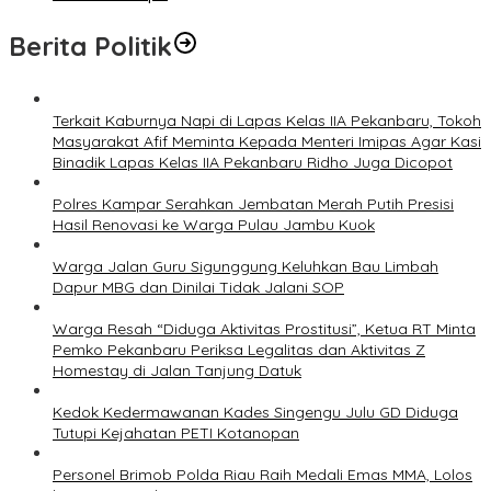
Berita Politik
Terkait Kaburnya Napi di Lapas Kelas IIA Pekanbaru, Tokoh
Masyarakat Afif Meminta Kepada Menteri Imipas Agar Kasi
Binadik Lapas Kelas IIA Pekanbaru Ridho Juga Dicopot
Polres Kampar Serahkan Jembatan Merah Putih Presisi
Hasil Renovasi ke Warga Pulau Jambu Kuok
Warga Jalan Guru Sigunggung Keluhkan Bau Limbah
Dapur MBG dan Dinilai Tidak Jalani SOP
Warga Resah “Diduga Aktivitas Prostitusi”, Ketua RT Minta
Pemko Pekanbaru Periksa Legalitas dan Aktivitas Z
Homestay di Jalan Tanjung Datuk
Kedok Kedermawanan Kades Singengu Julu GD Diduga
Tutupi Kejahatan PETI Kotanopan
Personel Brimob Polda Riau Raih Medali Emas MMA, Lolos