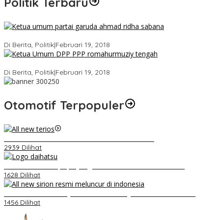
Politik Terbaru
Ini Dia Hubungan Partai Garuda dengan Gerindra
Di Berita, Politik
|
Februari 19, 2018
Strategi PPP Menangkan Duet Ganjar dan Gus Yasin
Di Berita, Politik
|
Februari 19, 2018
Otomotif Terpopuler
Video Kelemahan dan Kelebihan All New Terios
2939 Dilihat
Belum Pakai CVT, Apa yang Ditakuti Daihatsu Indonesia?
1628 Dilihat
Daihatsu Santai Penjualan Sirion Kalah Jauh dari Mobil LCGC
1456 Dilihat