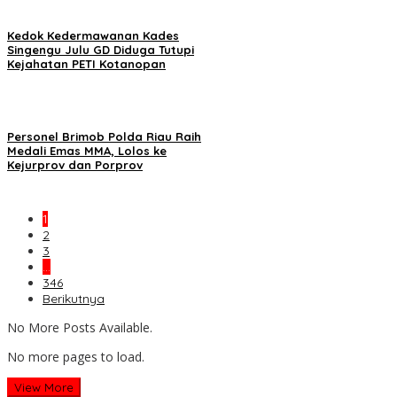
Kedok Kedermawanan Kades
Singengu Julu GD Diduga Tutupi
Kejahatan PETI Kotanopan
Personel Brimob Polda Riau Raih
Medali Emas MMA, Lolos ke
Kejurprov dan Porprov
1
2
3
…
346
Berikutnya
No More Posts Available.
No more pages to load.
View More