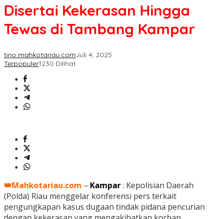
Disertai Kekerasan Hingga
Tewas di Tambang Kampar
tino mahkotariau.com
Juli 4, 2025
Terpopuler
1230 Dilihat
👑Mahkotariau.com
–
Kampar
: Kepolisian Daerah
(Polda) Riau menggelar konferensi pers terkait
pengungkapan kasus dugaan tindak pidana pencurian
dengan kekerasan yang mengakibatkan korban