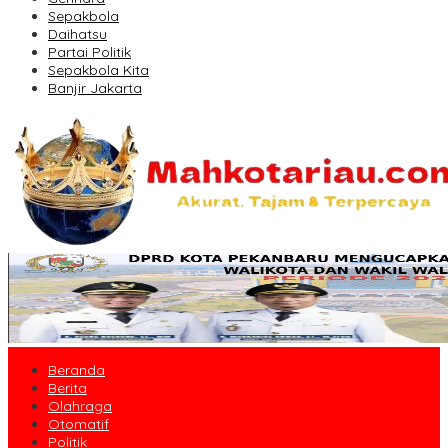
Sepakbola
Daihatsu
Partai Politik
Sepakbola Kita
Banjir Jakarta
Beranda
Berita
Olahraga
Otomatif
Politik