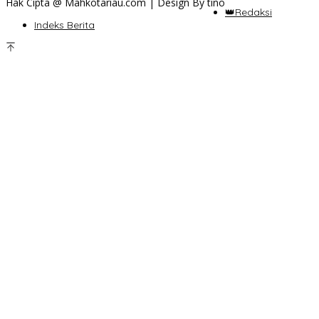
Hak Cipta @ Mahkotariau.com | Design By tino
👑Redaksi
Indeks Berita