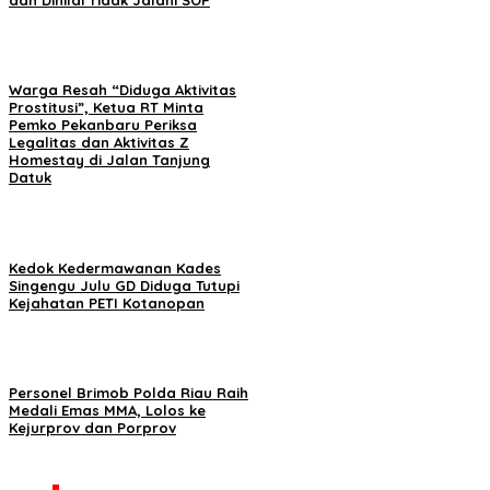
dan Dinilai Tidak Jalani SOP
Warga Resah “Diduga Aktivitas
Prostitusi”, Ketua RT Minta
Pemko Pekanbaru Periksa
Legalitas dan Aktivitas Z
Homestay di Jalan Tanjung
Datuk
Kedok Kedermawanan Kades
Singengu Julu GD Diduga Tutupi
Kejahatan PETI Kotanopan
Personel Brimob Polda Riau Raih
Medali Emas MMA, Lolos ke
Kejurprov dan Porprov