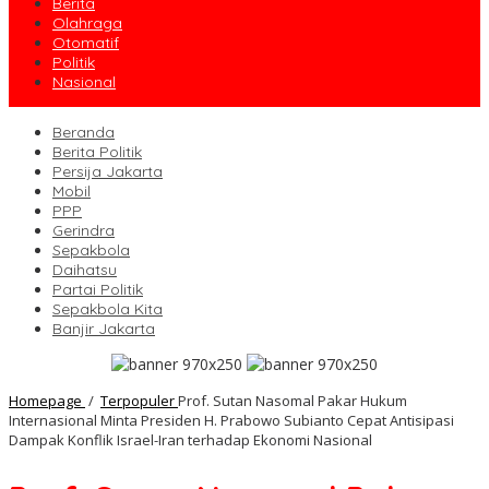
Berita
Olahraga
Otomatif
Politik
Nasional
Beranda
Berita Politik
Persija Jakarta
Mobil
PPP
Gerindra
Sepakbola
Daihatsu
Partai Politik
Sepakbola Kita
Banjir Jakarta
Homepage
/
Terpopuler
Prof. Sutan Nasomal Pakar Hukum
Internasional Minta Presiden H. Prabowo Subianto Cepat Antisipasi
Dampak Konflik Israel-Iran terhadap Ekonomi Nasional