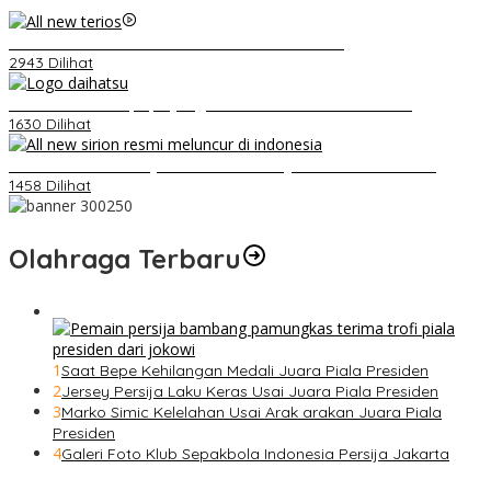
Video Kelemahan dan Kelebihan All New Terios
2943 Dilihat
Belum Pakai CVT, Apa yang Ditakuti Daihatsu Indonesia?
1630 Dilihat
Daihatsu Santai Penjualan Sirion Kalah Jauh dari Mobil LCGC
1458 Dilihat
Olahraga Terbaru
1
Saat Bepe Kehilangan Medali Juara Piala Presiden
2
Jersey Persija Laku Keras Usai Juara Piala Presiden
3
Marko Simic Kelelahan Usai Arak arakan Juara Piala
Presiden
4
Galeri Foto Klub Sepakbola Indonesia Persija Jakarta