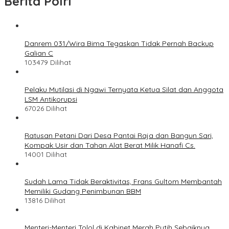
Berita Polri
Danrem 031/Wira Bima Tegaskan Tidak Pernah Backup
Galian C
103479 Dilihat
Pelaku Mutilasi di Ngawi Ternyata Ketua Silat dan Anggota
LSM Antikorupsi
67026 Dilihat
Ratusan Petani Dari Desa Pantai Raja dan Bangun Sari,
Kompak Usir dan Tahan Alat Berat Milik Hanafi Cs.
14001 Dilihat
Sudah Lama Tidak Beraktivitas, Frans Gultom Membantah
Memiliki Gudang Penimbunan BBM
13816 Dilihat
Menteri-Menteri Tolol di Kabinet Merah Putih Sebaiknya