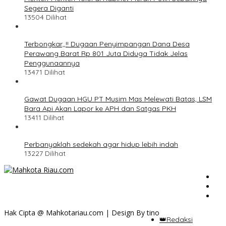
Segera Diganti
13504 Dilihat
Terbongkar,,!! Dugaan Penyimpangan Dana Desa
Perawang Barat Rp 801 Juta Diduga Tidak Jelas
Penggunaannya
13471 Dilihat
Gawat Dugaan HGU PT Musim Mas Melewati Batas, LSM
Bara Api Akan Lapor ke APH dan Satgas PKH
13411 Dilihat
Perbanyaklah sedekah agar hidup lebih indah
13227 Dilihat
Hak Cipta @ Mahkotariau.com | Design By tino
👑Redaksi