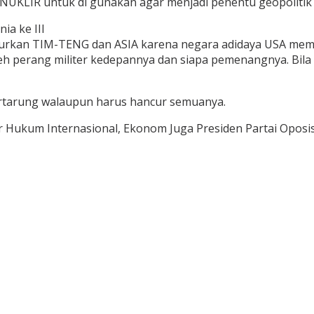
 NUKLIR untuk di gunakan agar menjadi penentu geopolitik
a ke III
ncurkan TIM-TENG dan ASIA karena negara adidaya USA m
h perang militer kedepannya dan siapa pemenangnya. Bila 
ertarung walaupun harus hancur semuanya.
kum Internasional, Ekonom Juga Presiden Partai Oposis