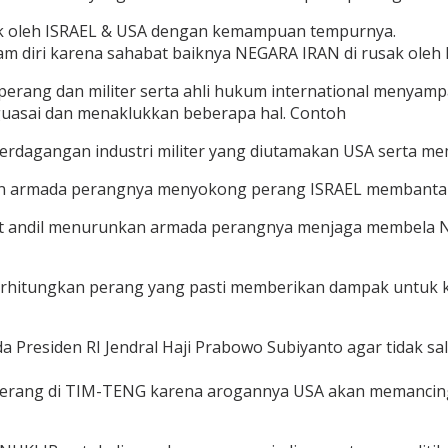
usak oleh ISRAEL & USA dengan kemampuan tempurnya.
diri karena sahabat baiknya NEGARA IRAN di rusak oleh 
ng dan militer serta ahli hukum international menyamp
guasai dan menaklukkan beberapa hal. Contoh
perdagangan industri militer yang diutamakan USA serta m
an armada perangnya menyokong perang ISRAEL membantai
ikut andil menurunkan armada perangnya menjaga membel
itungkan perang yang pasti memberikan dampak untuk ke
siden RI Jendral Haji Prabowo Subiyanto agar tidak sal
rang di TIM-TENG karena arogannya USA akan memancing n