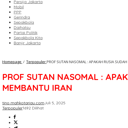
Persija Jakarta
Mobil
PPP
Gerindra
Sepakbola
Daihatsu
Partai Politik
Sepakbola Kita
Banjir Jakarta
Homepage
/
Terpopuler
PROF SUTAN NASOMAL : APAKAH RUSIA SUDAH
PROF SUTAN NASOMAL : APAK
MEMBANTU IRAN
tino mahkotariau.com
Juli 5, 2025
Terpopuler
1692 Dilihat