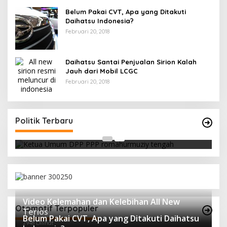
Belum Pakai CVT, Apa yang Ditakuti
Daihatsu Indonesia?
Februari 20, 2018
Daihatsu Santai Penjualan Sirion Kalah
Jauh dari Mobil LCGC
Februari 20, 2018
Strategi PPP Menangkan Duet Ganjar dan Gus
Yasin
Politik Terbaru
Di Berita, Politik
|
Februari 19, 2018
Video Kelemahan dan Kelebihan All New
Otomotif Terpopuler
Terios
Belum Pakai CVT, Apa yang Ditakuti Daihatsu
2948 Dilihat