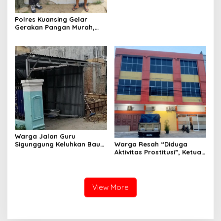
Presisi Hasil Renovasi ke
Warga Pulau Jambu Kuok
Polres Kuansing Gelar
Gerakan Pangan Murah,
Salurkan 3.000 Kg Beras
SPHP untuk Masyarakat
Warga Jalan Guru
Sigunggung Keluhkan Bau
Warga Resah “Diduga
Limbah Dapur MBG dan
Aktivitas Prostitusi”, Ketua
Dinilai Tidak Jalani SOP
RT Minta Pemko Pekanbaru
Periksa Legalitas dan
Aktivitas Z Homestay di
Jalan Tanjung Datuk
View More