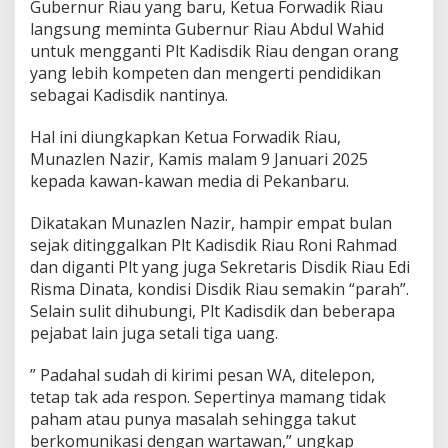
Gubernur Riau yang baru, Ketua Forwadik Riau
i
k
langsung meminta Gubernur Riau Abdul Wahid
R
untuk mengganti Plt Kadisdik Riau dengan orang
i
yang lebih kompeten dan mengerti pendidikan
a
sebagai Kadisdik nantinya.
u
y
a
Hal ini diungkapkan Ketua Forwadik Riau,
n
Munazlen Nazir, Kamis malam 9 Januari 2025
g
kepada kawan-kawan media di Pekanbaru.
K
o
Dikatakan Munazlen Nazir, hampir empat bulan
m
p
sejak ditinggalkan Plt Kadisdik Riau Roni Rahmad
e
dan diganti Plt yang juga Sekretaris Disdik Riau Edi
t
Risma Dinata, kondisi Disdik Riau semakin “parah”.
e
Selain sulit dihubungi, Plt Kadisdik dan beberapa
n
d
pejabat lain juga setali tiga uang.
i
B
” Padahal sudah di kirimi pesan WA, ditelepon,
i
tetap tak ada respon. Sepertinya mamang tidak
d
paham atau punya masalah sehingga takut
a
n
berkomunikasi dengan wartawan,” ungkap