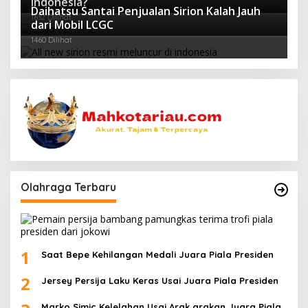
Indonesia?
Daihatsu Santai Penjualan Sirion Kalah Jauh
1632 Dilihat
dari Mobil LCGC
1460 Dilihat
Olahraga Terbaru
1
Saat Bepe Kehilangan Medali Juara Piala Presiden
2
Jersey Persija Laku Keras Usai Juara Piala Presiden
Marko Simic Kelelahan Usai Arak arakan Juara Piala