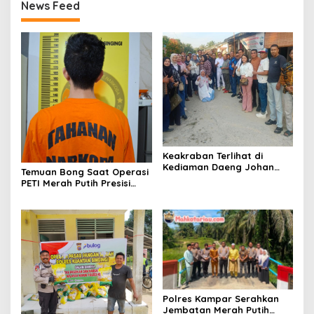
News Feed
Keakraban Terlihat di
Kediaman Daeng Johan
Temuan Bong Saat Operasi
dan Desi Novita Saat
PETI Merah Putih Presisi
Puluhan Awak Media Hadir
2026 Berujung
Dalam Rangka Acara Rutin
Pengungkapan 23 Paket
Grup Info Lalu Lintas
Sabu
sekaligus Doa Syukuran
Menempati Rumah.
Polres Kampar Serahkan
Jembatan Merah Putih