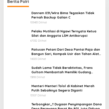
Berita Polri
Danrem 031/Wira Bima Tegaskan Tidak
Pernah Backup Galian C
103483 Dilihat
Pelaku Mutilasi di Ngawi Ternyata Ketua
Silat dan Anggota LSM Antikorupsi
67032 Dilihat
Ratusan Petani Dari Desa Pantai Raja dan
Bangun Sari, Kompak Usir dan Tahan Alat
Berat Milik Hanafi Cs.
14003 Dilihat
Sudah Lama Tidak Beraktivitas, Frans
Gultom Membantah Memiliki Gudang
Penimbunan BBM
13818 Dilihat
Menteri-Menteri Tolol di Kabinet Merah
Putih Sebaiknya Segera Diganti
13507 Dilihat
Terbongkar,,!! Dugaan Penyimpangan Dana
Desa Perawang Barat Rp 801 Juta Diduga