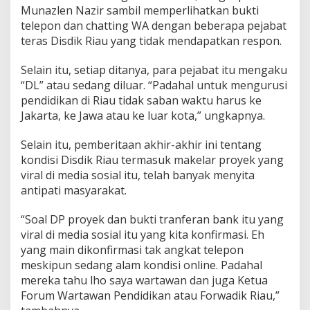
g
Munazlen Nazir sambil memperlihatkan bukti
P
telepon dan chatting WA dengan beberapa pejabat
e
teras Disdik Riau yang tidak mendapatkan respon.
n
d
i
Selain itu, setiap ditanya, para pejabat itu mengaku
d
“DL” atau sedang diluar. “Padahal untuk mengurusi
i
pendidikan di Riau tidak saban waktu harus ke
k
Jakarta, ke Jawa atau ke luar kota,” ungkapnya.
a
n
!
Selain itu, pemberitaan akhir-akhir ini tentang
kondisi Disdik Riau termasuk makelar proyek yang
viral di media sosial itu, telah banyak menyita
antipati masyarakat.
“Soal DP proyek dan bukti tranferan bank itu yang
viral di media sosial itu yang kita konfirmasi. Eh
yang main dikonfirmasi tak angkat telepon
meskipun sedang alam kondisi online. Padahal
mereka tahu lho saya wartawan dan juga Ketua
Forum Wartawan Pendidikan atau Forwadik Riau,”