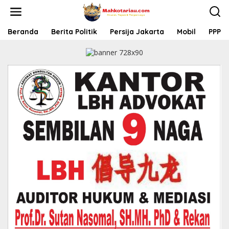
L
e
w
a
Beranda
Berita Politik
Persija Jakarta
Mobil
PPP
t
i
k
e
k
o
n
t
e
n