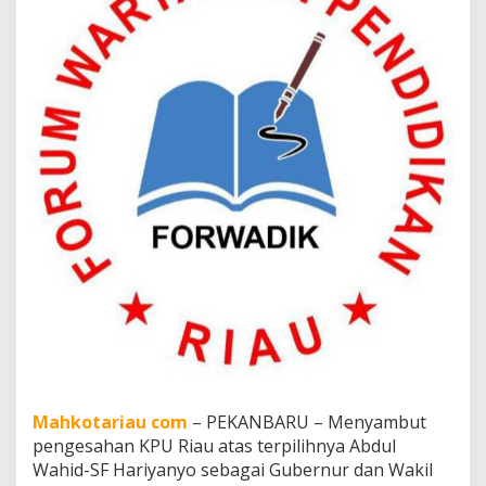
t
a
G
u
b
e
r
n
u
r
B
a
r
u
P
i
l
i
h
K
a
d
Mahkotariau com
– PEKANBARU – Menyambut
i
pengesahan KPU Riau atas terpilihnya Abdul
s
Wahid-SF Hariyanyo sebagai Gubernur dan Wakil
d