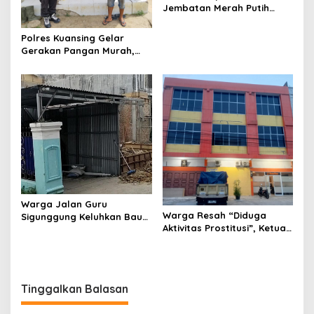
Jembatan Merah Putih
Presisi Hasil Renovasi ke
Warga Pulau Jambu Kuok
Polres Kuansing Gelar
Gerakan Pangan Murah,
Salurkan 3.000 Kg Beras
SPHP untuk Masyarakat
Warga Jalan Guru
Warga Resah “Diduga
Sigunggung Keluhkan Bau
Aktivitas Prostitusi”, Ketua
Limbah Dapur MBG dan
RT Minta Pemko Pekanbaru
Dinilai Tidak Jalani SOP
Periksa Legalitas dan
Aktivitas Z Homestay di
Jalan Tanjung Datuk
Tinggalkan Balasan