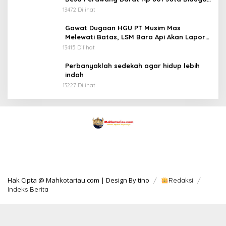
Tidak Jelas Penggunaannya
13472 Dilihat
Gawat Dugaan HGU PT Musim Mas
Melewati Batas, LSM Bara Api Akan Lapor
ke APH dan Satgas PKH
13415 Dilihat
Perbanyaklah sedekah agar hidup lebih
indah
13227 Dilihat
Hak Cipta @ Mahkotariau.com | Design By tino
Redaksi
Indeks Berita