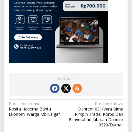
Ikuti Kami
N
Pos sebelumnya
Pos berikutnya
Rosita Habema Bantu
Danrem 031/Wira Bima
a
Ekonomi Warga Mbilusiga*
Pimpin Tradisi Korps Dan
v
Penyerahan Jabatan Dandim
0320/Dumai.
i