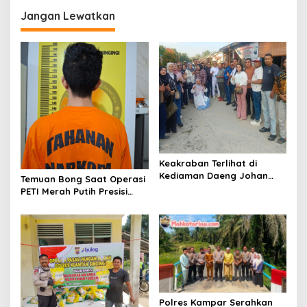
g
Jangan Lewatkan
a
s
i
p
o
s
Keakraban Terlihat di
Kediaman Daeng Johan
Temuan Bong Saat Operasi
dan Desi Novita Saat
PETI Merah Putih Presisi
Puluhan Awak Media Hadir
2026 Berujung
Dalam Rangka Acara Rutin
Pengungkapan 23 Paket
Grup Info Lalu Lintas
Sabu
sekaligus Doa Syukuran
Menempati Rumah.
Polres Kampar Serahkan