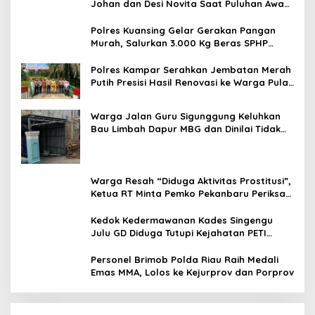
Johan dan Desi Novita Saat Puluhan Awak
Media Hadir Dalam Rangka Acara Rutin
Grup Info Lalu Lintas sekaligus Doa
Polres Kuansing Gelar Gerakan Pangan
Syukuran Menempati Rumah.
Murah, Salurkan 3.000 Kg Beras SPHP
untuk Masyarakat
Polres Kampar Serahkan Jembatan Merah
Putih Presisi Hasil Renovasi ke Warga Pulau
Jambu Kuok
Warga Jalan Guru Sigunggung Keluhkan
Bau Limbah Dapur MBG dan Dinilai Tidak
Jalani SOP
Warga Resah “Diduga Aktivitas Prostitusi”,
Ketua RT Minta Pemko Pekanbaru Periksa
Legalitas dan Aktivitas Z Homestay di
Jalan Tanjung Datuk
Kedok Kedermawanan Kades Singengu
Julu GD Diduga Tutupi Kejahatan PETI
Kotanopan
Personel Brimob Polda Riau Raih Medali
Emas MMA, Lolos ke Kejurprov dan Porprov