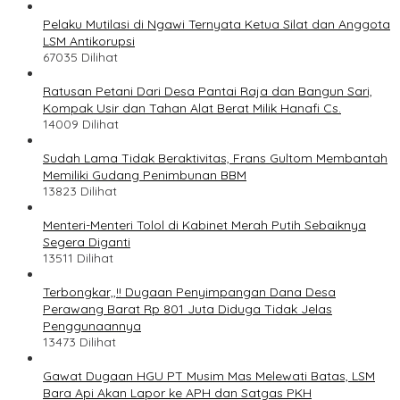
Pelaku Mutilasi di Ngawi Ternyata Ketua Silat dan Anggota
LSM Antikorupsi
67035 Dilihat
Ratusan Petani Dari Desa Pantai Raja dan Bangun Sari,
Kompak Usir dan Tahan Alat Berat Milik Hanafi Cs.
14009 Dilihat
Sudah Lama Tidak Beraktivitas, Frans Gultom Membantah
Memiliki Gudang Penimbunan BBM
13823 Dilihat
Menteri-Menteri Tolol di Kabinet Merah Putih Sebaiknya
Segera Diganti
13511 Dilihat
Terbongkar,,!! Dugaan Penyimpangan Dana Desa
Perawang Barat Rp 801 Juta Diduga Tidak Jelas
Penggunaannya
13473 Dilihat
Gawat Dugaan HGU PT Musim Mas Melewati Batas, LSM
Bara Api Akan Lapor ke APH dan Satgas PKH