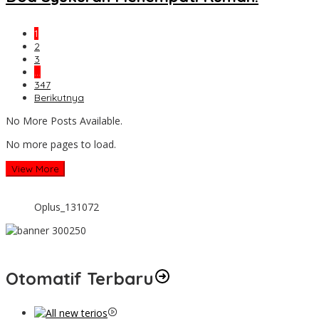
1
2
3
…
347
Berikutnya
No More Posts Available.
No more pages to load.
View More
Oplus_131072
Otomatif Terbaru