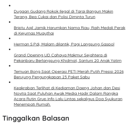
Dugaan Gudang Rokok Ilegal di Tarai Bangun Makin
Terang, Bea Cukai dan Polisi Diminta Turun
Briptu Aqil Jamik Harumkan Nama Riau, Raih Medali Perak
di Kejurnas Muaythai
Herman S.Pdi, Malam dilantik, Pagi Langsung Gaspol
Grand Opening UD Cahaya Makmur Sejahtera di
Pekanbaru Berlangsung Khidmat, Santuni 20 Anak Yatim
Temuan Bong Saat Operasi PETI Merah Putih Presisi 2026
Berujung Pengungkapan 23 Paket Sabu
Keakraban Terlihat di Kediaman Daeng Johan dan Desi
Novita Saat Puluhan Awak Media Hadir Dalam Rangka
Acara Rutin Grup Info Lalu Lintas sekaligus Doa Syukuran
Menempati Rumah.
Tinggalkan Balasan