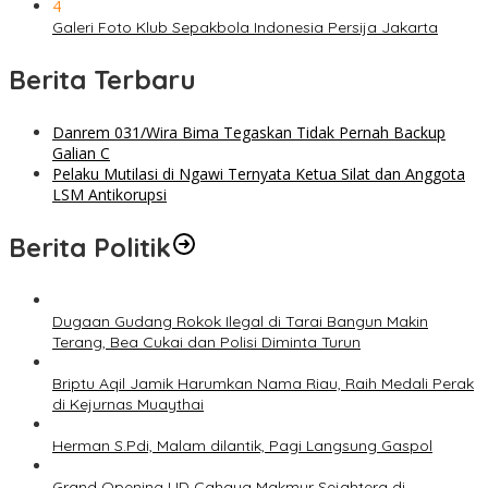
4
Galeri Foto Klub Sepakbola Indonesia Persija Jakarta
Berita Terbaru
Danrem 031/Wira Bima Tegaskan Tidak Pernah Backup
Galian C
Pelaku Mutilasi di Ngawi Ternyata Ketua Silat dan Anggota
LSM Antikorupsi
Berita Politik
Dugaan Gudang Rokok Ilegal di Tarai Bangun Makin
Terang, Bea Cukai dan Polisi Diminta Turun
Briptu Aqil Jamik Harumkan Nama Riau, Raih Medali Perak
di Kejurnas Muaythai
Herman S.Pdi, Malam dilantik, Pagi Langsung Gaspol
Grand Opening UD Cahaya Makmur Sejahtera di