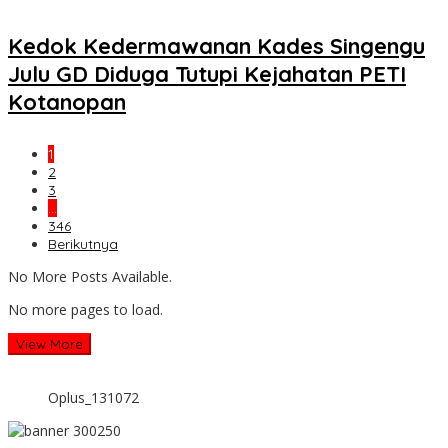
Kedok Kedermawanan Kades Singengu
Julu GD Diduga Tutupi Kejahatan PETI
Kotanopan
1
2
3
…
346
Berikutnya
No More Posts Available.
No more pages to load.
View More
Oplus_131072