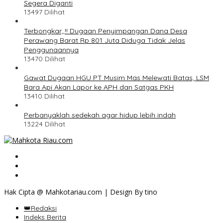
Segera Diganti
13497 Dilihat
Terbongkar,,!! Dugaan Penyimpangan Dana Desa
Perawang Barat Rp 801 Juta Diduga Tidak Jelas
Penggunaannya
13470 Dilihat
Gawat Dugaan HGU PT Musim Mas Melewati Batas, LSM
Bara Api Akan Lapor ke APH dan Satgas PKH
13410 Dilihat
Perbanyaklah sedekah agar hidup lebih indah
13224 Dilihat
Hak Cipta @ Mahkotariau.com | Design By tino
👑Redaksi
Indeks Berita