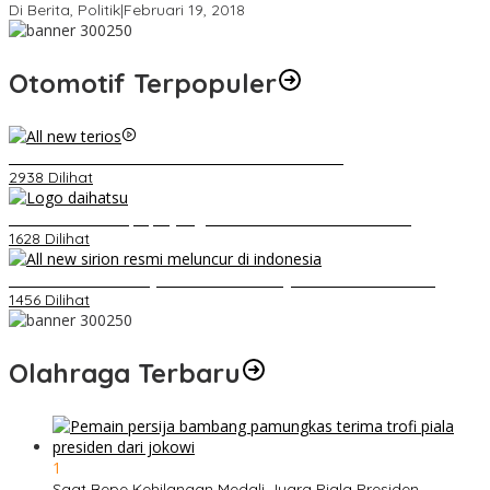
Di Berita, Politik
|
Februari 19, 2018
Otomotif Terpopuler
Video Kelemahan dan Kelebihan All New Terios
2938 Dilihat
Belum Pakai CVT, Apa yang Ditakuti Daihatsu Indonesia?
1628 Dilihat
Daihatsu Santai Penjualan Sirion Kalah Jauh dari Mobil LCGC
1456 Dilihat
Olahraga Terbaru
1
Saat Bepe Kehilangan Medali Juara Piala Presiden