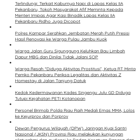
Terlindungi: Terkait Kaburnya Napi di Lapas Kelas IIA
Pekanbaru, Tokoh Masyarakat Afif Meminta Kepada
Menteri Imipas Agar Kasi Binadik Lapas Kelas IIA
Pekanbaru Ridho Juga Dicopot
Polres Kampar Serahkan Jembatan Merah Putih Presisi
Hasil Renovasi ke Warga Pulau Jambu Kuok
Warga Jalan Guru Sigunggung Keluhkan Bau Limbah
Dapur MBG dan Dinilai Tidak Jalani SOP
Warga Resah “Diduga Aktivitas Prostitusi”, Ketua RT Minta
Pemko Pekanbaru Periksa Legalitas dan Aktivitas Z
Homestay di Jalan Tanjung Datuk
Kedok Kedermawanan Kades Singengu Julu GD Diduga
Tutupi Kejahatan PETI Kotanopan
Personel Brimob Polda Riau Raih Medali Emas MMA, Lolos
ke Kejurprov dan Porprov
Dewan Pengurus Wilayah (DPW) Jaringan Kyai Santri
Nasional (JKSN) Provinsi Riau melakukan kunjungan
silaturahmi dan audiensi ke Badan Kesatuan Bangsa dan