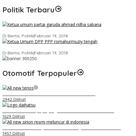
Politik Terbaru
Ini Dia Hubungan Partai Garuda dengan Gerindra
Di Berita, Politik
|
Februari 19, 2018
Strategi PPP Menangkan Duet Ganjar dan Gus Yasin
Di Berita, Politik
|
Februari 19, 2018
Otomotif Terpopuler
Video Kelemahan dan Kelebihan All New Terios
2942 Dilihat
Belum Pakai CVT, Apa yang Ditakuti Daihatsu Indonesia?
1629 Dilihat
Daihatsu Santai Penjualan Sirion Kalah Jauh dari Mobil LCGC
1457 Dilihat