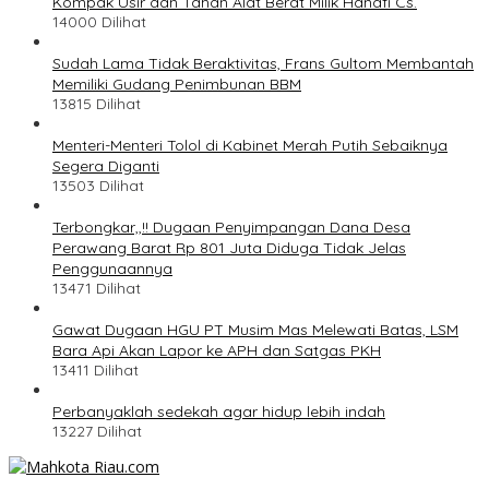
Kompak Usir dan Tahan Alat Berat Milik Hanafi Cs.
14000 Dilihat
Sudah Lama Tidak Beraktivitas, Frans Gultom Membantah
Memiliki Gudang Penimbunan BBM
13815 Dilihat
Menteri-Menteri Tolol di Kabinet Merah Putih Sebaiknya
Segera Diganti
13503 Dilihat
Terbongkar,,!! Dugaan Penyimpangan Dana Desa
Perawang Barat Rp 801 Juta Diduga Tidak Jelas
Penggunaannya
13471 Dilihat
Gawat Dugaan HGU PT Musim Mas Melewati Batas, LSM
Bara Api Akan Lapor ke APH dan Satgas PKH
13411 Dilihat
Perbanyaklah sedekah agar hidup lebih indah
13227 Dilihat