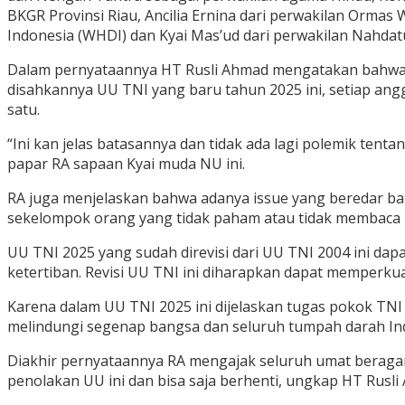
BKGR Provinsi Riau, Ancilia Ernina dari perwakilan Ormas
Indonesia (WHDI) dan Kyai Mas’ud dari perwakilan Nahdat
Dalam pernyataannya HT Rusli Ahmad mengatakan bahwa sel
disahkannya UU TNI yang baru tahun 2025 ini, setiap angg
satu.
“Ini kan jelas batasannya dan tidak ada lagi polemik tent
papar RA sapaan Kyai muda NU ini.
RA juga menjelaskan bahwa adanya issue yang beredar b
sekelompok orang yang tidak paham atau tidak membaca
UU TNI 2025 yang sudah direvisi dari UU TNI 2004 ini d
ketertiban. Revisi UU TNI ini diharapkan dapat memper
Karena dalam UU TNI 2025 ini dijelaskan tugas pokok T
melindungi segenap bangsa dan seluruh tumpah darah In
Diakhir pernyataannya RA mengajak seluruh umat beragam
penolakan UU ini dan bisa saja berhenti, ungkap HT Rusl