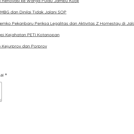
il Renovasi ke Warga Pulau Jambu Kuok
BG dan Dinilai Tidak Jalani SOP
 Pemko Pekanbaru Periksa Legalitas dan Aktivitas Z Homestay di Ja
pi Kejahatan PETI Kotanopan
e Kejurprov dan Porprov
dai
*