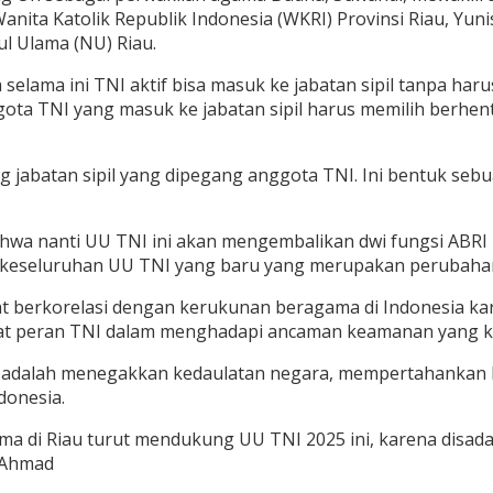
 Wanita Katolik Republik Indonesia (WKRI) Provinsi Riau, Y
ul Ulama (NU) Riau.
ama ini TNI aktif bisa masuk ke jabatan sipil tanpa haru
ota TNI yang masuk ke jabatan sipil harus memilih berhent
ang jabatan sipil yang dipegang anggota TNI. Ini bentuk se
ahwa nanti UU TNI ini akan mengembalikan dwi fungsi ABR
 keseluruhan UU TNI yang baru yang merupakan perubaha
apat berkorelasi dengan kerukunan beragama di Indonesia
kuat peran TNI dalam menghadapi ancaman keamanan yang 
NI adalah menegakkan kedaulatan negara, mempertahankan 
donesia.
a di Riau turut mendukung UU TNI 2025 ini, karena disad
i Ahmad