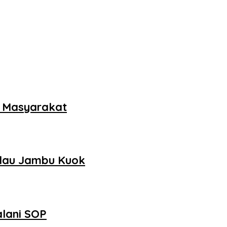
k Masyarakat
ulau Jambu Kuok
alani SOP