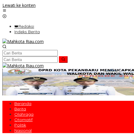
Lewati ke konten
👑Redaksi
Indeks Berita
Beranda
Berita
Olahraga
Otomatif
Politik
Nasional