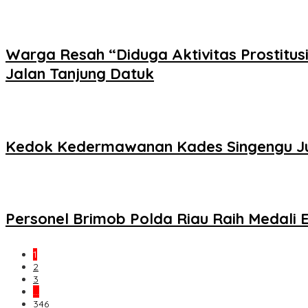
Warga Resah “Diduga Aktivitas Prostitus
Jalan Tanjung Datuk
Kedok Kedermawanan Kades Singengu Jul
Personel Brimob Polda Riau Raih Medali
1
2
3
…
346