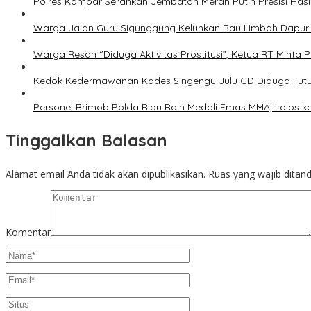
Polres Kampar Serahkan Jembatan Merah Putih Presisi Has
Warga Jalan Guru Sigunggung Keluhkan Bau Limbah Dapur M
Warga Resah “Diduga Aktivitas Prostitusi”, Ketua RT Minta
Kedok Kedermawanan Kades Singengu Julu GD Diduga Tutu
Personel Brimob Polda Riau Raih Medali Emas MMA, Lolos k
Tinggalkan Balasan
Alamat email Anda tidak akan dipublikasikan.
Ruas yang wajib ditan
Komentar