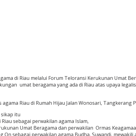
s agama di Riau melalui Forum Teloransi Kerukunan Umat
ungan umat beragama yang ada di Riau atas upaya legalisa
as agama Riau di Rumah Hijau Jalan Wonosari, Tangkerang Pe
sikap itu
si Riau sebagai perwakilan agama Islam,
rukunan Umat Beragama dan perwakilan Ormas Keagamaan, 
g On sebagai perwakilan agama Budha, Suwandi, mewakil