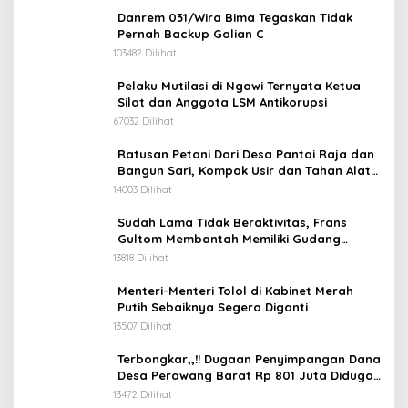
Danrem 031/Wira Bima Tegaskan Tidak
Pernah Backup Galian C
103482 Dilihat
Pelaku Mutilasi di Ngawi Ternyata Ketua
Silat dan Anggota LSM Antikorupsi
67032 Dilihat
Ratusan Petani Dari Desa Pantai Raja dan
Bangun Sari, Kompak Usir dan Tahan Alat
Berat Milik Hanafi Cs.
14003 Dilihat
Sudah Lama Tidak Beraktivitas, Frans
Gultom Membantah Memiliki Gudang
Penimbunan BBM
13818 Dilihat
Menteri-Menteri Tolol di Kabinet Merah
Putih Sebaiknya Segera Diganti
13507 Dilihat
Terbongkar,,!! Dugaan Penyimpangan Dana
Desa Perawang Barat Rp 801 Juta Diduga
Tidak Jelas Penggunaannya
13472 Dilihat