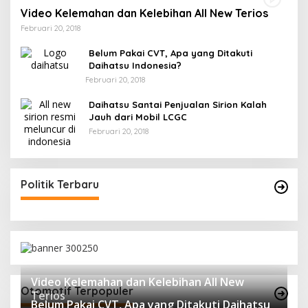
Video Kelemahan dan Kelebihan All New Terios
Februari 20, 2018
Belum Pakai CVT, Apa yang Ditakuti
Daihatsu Indonesia?
Februari 20, 2018
Daihatsu Santai Penjualan Sirion Kalah
Jauh dari Mobil LCGC
Februari 20, 2018
Politik Terbaru
Video Kelemahan dan Kelebihan All New
Otomotif Terpopuler
Terios
Belum Pakai CVT, Apa yang Ditakuti Daihatsu