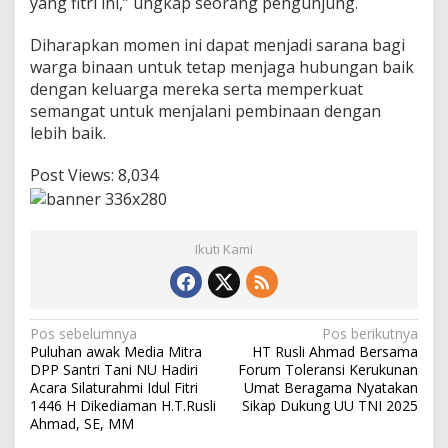
yang fitri ini,” ungkap seorang pengunjung.
Diharapkan momen ini dapat menjadi sarana bagi
warga binaan untuk tetap menjaga hubungan baik
dengan keluarga mereka serta memperkuat
semangat untuk menjalani pembinaan dengan
lebih baik.
Post Views:
8,034
Ikuti Kami
N
Pos sebelumnya
Pos berikutnya
Puluhan awak Media Mitra
HT Rusli Ahmad Bersama
a
DPP Santri Tani NU Hadiri
Forum Toleransi Kerukunan
v
Acara Silaturahmi Idul Fitri
Umat Beragama Nyatakan
1446 H Dikediaman H.T.Rusli
Sikap Dukung UU TNI 2025
i
Ahmad, SE, MM