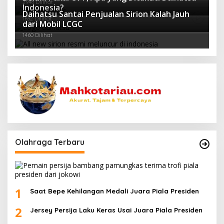
2948 Dilihat
Indonesia?
Daihatsu Santai Penjualan Sirion Kalah Jauh
1632 Dilihat
dari Mobil LCGC
1460 Dilihat
Olahraga Terbaru
1
Saat Bepe Kehilangan Medali Juara Piala Presiden
2
Jersey Persija Laku Keras Usai Juara Piala Presiden