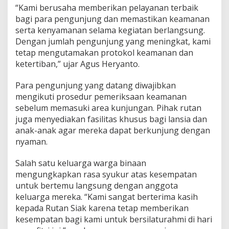
“Kami berusaha memberikan pelayanan terbaik
n
j
bagi para pengunjung dan memastikan keamanan
u
serta kenyamanan selama kegiatan berlangsung.
n
Dengan jumlah pengunjung yang meningkat, kami
g
tetap mengutamakan protokol keamanan dan
P
a
ketertiban,” ujar Agus Heryanto.
d
a
Para pengunjung yang datang diwajibkan
t
mengikuti prosedur pemeriksaan keamanan
i
sebelum memasuki area kunjungan. Pihak rutan
R
u
juga menyediakan fasilitas khusus bagi lansia dan
t
anak-anak agar mereka dapat berkunjung dengan
a
nyaman.
n
S
Salah satu keluarga warga binaan
i
a
mengungkapkan rasa syukur atas kesempatan
k
untuk bertemu langsung dengan anggota
keluarga mereka. “Kami sangat berterima kasih
kepada Rutan Siak karena tetap memberikan
kesempatan bagi kami untuk bersilaturahmi di hari