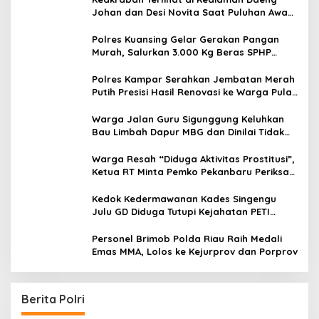
Johan dan Desi Novita Saat Puluhan Awak
Media Hadir Dalam Rangka Acara Rutin
Grup Info Lalu Lintas sekaligus Doa
Polres Kuansing Gelar Gerakan Pangan
Syukuran Menempati Rumah.
Murah, Salurkan 3.000 Kg Beras SPHP
untuk Masyarakat
Polres Kampar Serahkan Jembatan Merah
Putih Presisi Hasil Renovasi ke Warga Pulau
Jambu Kuok
Warga Jalan Guru Sigunggung Keluhkan
Bau Limbah Dapur MBG dan Dinilai Tidak
Jalani SOP
Warga Resah “Diduga Aktivitas Prostitusi”,
Ketua RT Minta Pemko Pekanbaru Periksa
Legalitas dan Aktivitas Z Homestay di
Jalan Tanjung Datuk
Kedok Kedermawanan Kades Singengu
Julu GD Diduga Tutupi Kejahatan PETI
Kotanopan
Personel Brimob Polda Riau Raih Medali
Emas MMA, Lolos ke Kejurprov dan Porprov
Berita Polri