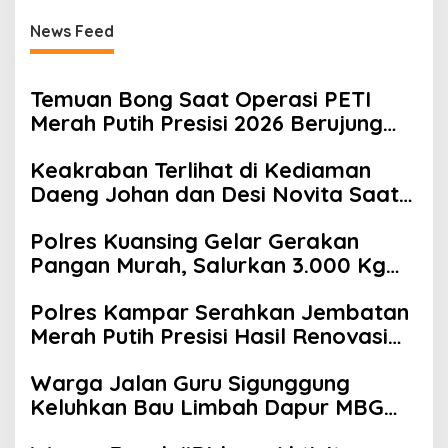
News Feed
Temuan Bong Saat Operasi PETI
Merah Putih Presisi 2026 Berujung
Pengungkapan 23 Paket Sabu
Keakraban Terlihat di Kediaman
Daeng Johan dan Desi Novita Saat
Puluhan Awak Media Hadir Dalam
Polres Kuansing Gelar Gerakan
Rangka Acara Rutin Grup Info Lalu
Pangan Murah, Salurkan 3.000 Kg
Lintas sekaligus Doa Syukuran
Beras SPHP untuk Masyarakat
Menempati Rumah.
Polres Kampar Serahkan Jembatan
Merah Putih Presisi Hasil Renovasi
ke Warga Pulau Jambu Kuok
Warga Jalan Guru Sigunggung
Keluhkan Bau Limbah Dapur MBG
dan Dinilai Tidak Jalani SOP