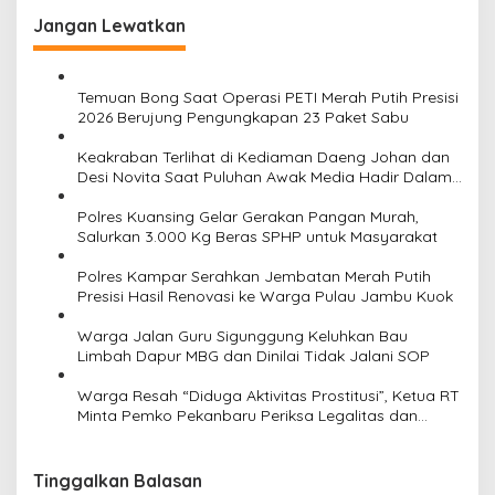
g
Jangan Lewatkan
a
s
i
Temuan Bong Saat Operasi PETI Merah Putih Presisi
2026 Berujung Pengungkapan 23 Paket Sabu
p
o
Keakraban Terlihat di Kediaman Daeng Johan dan
Desi Novita Saat Puluhan Awak Media Hadir Dalam
s
Rangka Acara Rutin Grup Info Lalu Lintas sekaligus
Doa Syukuran Menempati Rumah.
Polres Kuansing Gelar Gerakan Pangan Murah,
Salurkan 3.000 Kg Beras SPHP untuk Masyarakat
Polres Kampar Serahkan Jembatan Merah Putih
Presisi Hasil Renovasi ke Warga Pulau Jambu Kuok
Warga Jalan Guru Sigunggung Keluhkan Bau
Limbah Dapur MBG dan Dinilai Tidak Jalani SOP
Warga Resah “Diduga Aktivitas Prostitusi”, Ketua RT
Minta Pemko Pekanbaru Periksa Legalitas dan
Aktivitas Z Homestay di Jalan Tanjung Datuk
Tinggalkan Balasan