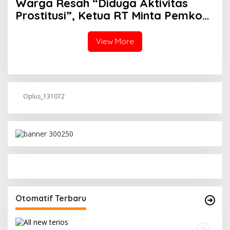
Warga Resah “Diduga Aktivitas
Prostitusi”, Ketua RT Minta Pemko
Pekanbaru Periksa Legalitas dan
Aktivitas Z Homestay di Jalan
View More
Tanjung Datuk
Oplus_131072
Otomatif Terbaru