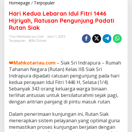
Homepage
/
Terpopuler
H
a
Hari Kedua Lebaran Idul Fitri 1446
r
i
Hijriyah, Ratusan Pengunjung Padati
K
Rutan Siak
e
d
Tino Mahkotariau.com
April 1, 2025
u
Terpopuler
8034 Dilihat
a
L
e
b
👑Mahkotariau.com –
Siak Sri Indrapura – Rumah
a
Tahanan Negara (Rutan) Kelas IIB Siak Sri
r
Indrapura dipadati ratusan pengunjung pada hari
a
kedua perayaan Idul Fitri 1446 H, Selasa (1/4).
n
I
Sebanyak 343 orang keluarga warga binaan
d
terlihat antusias untuk bersilaturahmi sejak pagi,
u
dengan antrian panjang di pintu masuk rutan.
l
F
Dalam penerimaan kunjungan ini, Rutan Siak
i
t
menerapkan sistem pelayanan yang optimal guna
r
memastikan proses kunjungan berjalan dengan
i