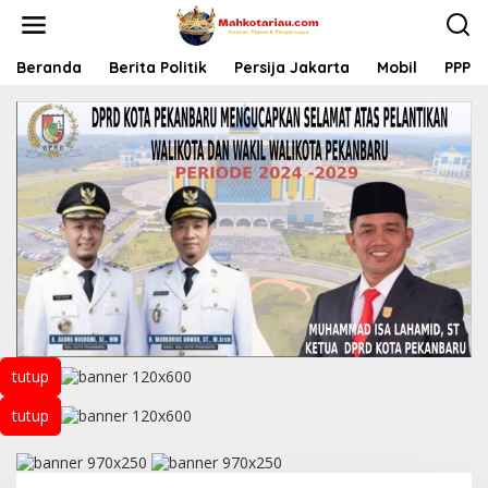
L
e
w
a
Beranda
Berita Politik
Persija Jakarta
Mobil
PPP
t
i
k
e
k
o
n
t
e
n
tutup
tutup