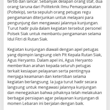
tertib dan lancar. Sebanyak delapan orang staf, dua
1
orang taruna dari Politeknik Ilmu Pemasyarakatan
4
(Poltekip), serta sepuluh orang petugas regu
4
6
pengamanan diterjunkan untuk melayani para
H
pengunjung dan mengawasi jalannya kunjungan.
i
Turut hadir pula dalam kegiatan tersebut personel
j
Polsek Siak untuk membantu pengamanan selama
r
i
Idul Fitri di Rutan Siak.
y
a
Kegiatan kunjungan diawali dengan apel petugas
h
yang dipimpin langsung oleh Plt Kepala Rutan Siak,
,
Agus Heryanto. Dalam apel ini, Agus Heryanto
R
a
memberikan arahan kepada seluruh petugas
t
terkait kesiapan pelayanan serta pentingnya
u
menjaga keamanan dan ketertiban selama
s
kegiatan berlangsung. Ia juga turut hadir secara
a
langsung untuk mengawasi jalannya kunjungan
n
P
dan menegaskan bahwa pihaknya telah melakukan
e
berbagai persiapan agar pelayanan kunjungan di
n
momen Lebaran ini berjalan dengan baik.
g
u