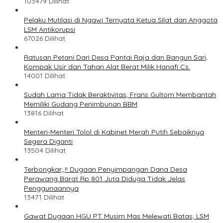
103479 Dilihat
Pelaku Mutilasi di Ngawi Ternyata Ketua Silat dan Anggota
LSM Antikorupsi
67026 Dilihat
Ratusan Petani Dari Desa Pantai Raja dan Bangun Sari,
Kompak Usir dan Tahan Alat Berat Milik Hanafi Cs.
14001 Dilihat
Sudah Lama Tidak Beraktivitas, Frans Gultom Membantah
Memiliki Gudang Penimbunan BBM
13816 Dilihat
Menteri-Menteri Tolol di Kabinet Merah Putih Sebaiknya
Segera Diganti
13504 Dilihat
Terbongkar,,!! Dugaan Penyimpangan Dana Desa
Perawang Barat Rp 801 Juta Diduga Tidak Jelas
Penggunaannya
13471 Dilihat
Gawat Dugaan HGU PT Musim Mas Melewati Batas, LSM