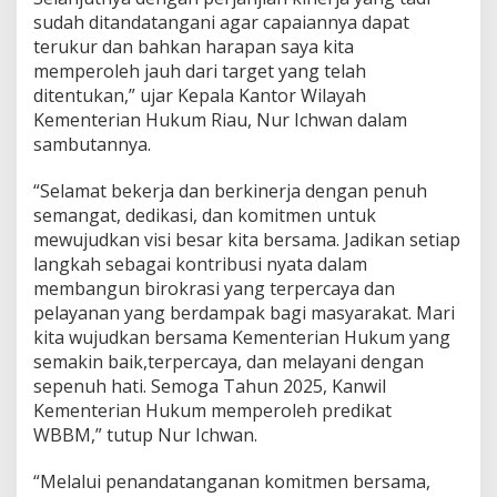
e
sudah ditandatangani agar capaiannya dapat
n
terukur dan bahkan harapan saya kita
u
memperoleh jauh dari target yang telah
j
ditentukan,” ujar Kepala Kantor Wilayah
u
W
Kementerian Hukum Riau, Nur Ichwan dalam
B
sambutannya.
B
M
“Selamat bekerja dan berkinerja dengan penuh
2
semangat, dedikasi, dan komitmen untuk
0
2
mewujudkan visi besar kita bersama. Jadikan setiap
5
langkah sebagai kontribusi nyata dalam
membangun birokrasi yang terpercaya dan
pelayanan yang berdampak bagi masyarakat. Mari
kita wujudkan bersama Kementerian Hukum yang
semakin baik,terpercaya, dan melayani dengan
sepenuh hati. Semoga Tahun 2025, Kanwil
Kementerian Hukum memperoleh predikat
WBBM,” tutup Nur Ichwan.
“Melalui penandatanganan komitmen bersama,