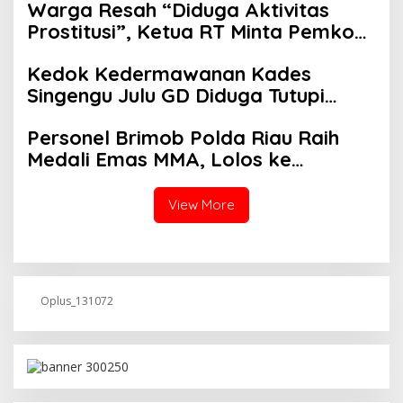
Warga Resah “Diduga Aktivitas
Prostitusi”, Ketua RT Minta Pemko
Pekanbaru Periksa Legalitas dan
Kedok Kedermawanan Kades
Aktivitas Z Homestay di Jalan
Singengu Julu GD Diduga Tutupi
Tanjung Datuk
Kejahatan PETI Kotanopan
Personel Brimob Polda Riau Raih
Medali Emas MMA, Lolos ke
Kejurprov dan Porprov
View More
Oplus_131072