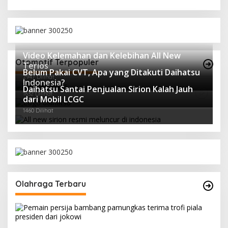
Video Kelemahan dan Kelebihan All New
Otomotif Terpopuler
Terios
Belum Pakai CVT, Apa yang Ditakuti Daihatsu
2947 Dilihat
Indonesia?
Daihatsu Santai Penjualan Sirion Kalah Jauh
1632 Dilihat
dari Mobil LCGC
1460 Dilihat
Olahraga Terbaru