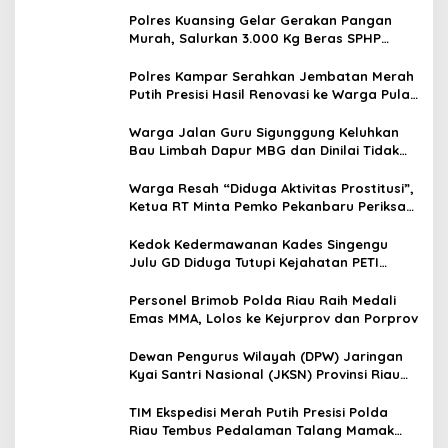
Polres Kuansing Gelar Gerakan Pangan
Murah, Salurkan 3.000 Kg Beras SPHP
untuk Masyarakat
Polres Kampar Serahkan Jembatan Merah
Putih Presisi Hasil Renovasi ke Warga Pulau
Jambu Kuok
Warga Jalan Guru Sigunggung Keluhkan
Bau Limbah Dapur MBG dan Dinilai Tidak
Jalani SOP
Warga Resah “Diduga Aktivitas Prostitusi”,
Ketua RT Minta Pemko Pekanbaru Periksa
Legalitas dan Aktivitas Z Homestay di
Jalan Tanjung Datuk
Kedok Kedermawanan Kades Singengu
Julu GD Diduga Tutupi Kejahatan PETI
Kotanopan
Personel Brimob Polda Riau Raih Medali
Emas MMA, Lolos ke Kejurprov dan Porprov
Dewan Pengurus Wilayah (DPW) Jaringan
Kyai Santri Nasional (JKSN) Provinsi Riau
melakukan kunjungan silaturahmi dan
audiensi ke Badan Kesatuan Bangsa dan
TIM Ekspedisi Merah Putih Presisi Polda
Politik (Kesbangpol) Provinsi Riau
Riau Tembus Pedalaman Talang Mamak