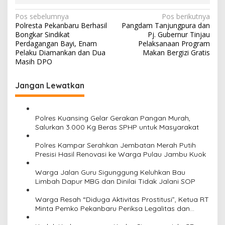
N
Pos sebelumnya
Pos berikutnya
Polresta Pekanbaru Berhasil
Pangdam Tanjungpura dan
a
Bongkar Sindikat
Pj. Gubernur Tinjau
v
Perdagangan Bayi, Enam
Pelaksanaan Program
Pelaku Diamankan dan Dua
Makan Bergizi Gratis
i
Masih DPO
g
Jangan Lewatkan
a
s
i
Polres Kuansing Gelar Gerakan Pangan Murah,
Salurkan 3.000 Kg Beras SPHP untuk Masyarakat
p
o
Polres Kampar Serahkan Jembatan Merah Putih
Presisi Hasil Renovasi ke Warga Pulau Jambu Kuok
s
Warga Jalan Guru Sigunggung Keluhkan Bau
Limbah Dapur MBG dan Dinilai Tidak Jalani SOP
Warga Resah “Diduga Aktivitas Prostitusi”, Ketua RT
Minta Pemko Pekanbaru Periksa Legalitas dan
Aktivitas Z Homestay di Jalan Tanjung Datuk