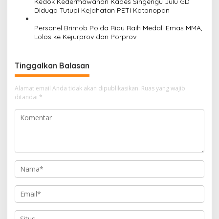
Kedok Kedermawanan Kades Singengu Julu GD
Diduga Tutupi Kejahatan PETI Kotanopan
Personel Brimob Polda Riau Raih Medali Emas MMA,
Lolos ke Kejurprov dan Porprov
Tinggalkan Balasan
Alamat email Anda tidak akan dipublikasikan.
Ruas yang wajib
ditandai
*