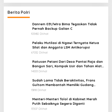
Kobarkan Semangat Merah Putih Hadirkan
Kepedulian Nyata untuk Negeri
Berita Polri
Danrem 031/Wira Bima Tegaskan Tidak
Pernah Backup Galian C
103482 Dilihat
Pelaku Mutilasi di Ngawi Ternyata Ketua
Silat dan Anggota LSM Antikorupsi
67032 Dilihat
Ratusan Petani Dari Desa Pantai Raja dan
Bangun Sari, Kompak Usir dan Tahan Alat
Berat Milik Hanafi Cs.
14003 Dilihat
Sudah Lama Tidak Beraktivitas, Frans
Gultom Membantah Memiliki Gudang
Penimbunan BBM
13818 Dilihat
Menteri-Menteri Tolol di Kabinet Merah
Putih Sebaiknya Segera Diganti
13507 Dilihat