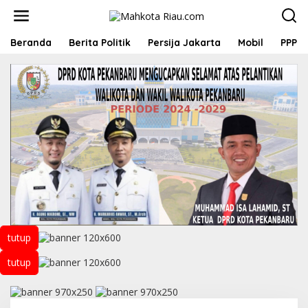
L
e
w
a
Beranda
Berita Politik
Persija Jakarta
Mobil
PPP
t
i
k
e
k
o
n
t
e
n
tutup
tutup