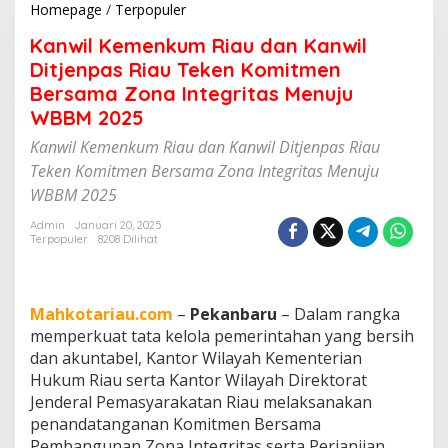
Homepage
/
Terpopuler
K
a
Kanwil Kemenkum Riau dan Kanwil
n
w
Ditjenpas Riau Teken Komitmen
i
Bersama Zona Integritas Menuju
l
WBBM 2025
K
e
Kanwil Kemenkum Riau dan Kanwil Ditjenpas Riau
m
Teken Komitmen Bersama Zona Integritas Menuju
e
n
WBBM 2025
k
u
Admin
Januari 20, 2025
Terpopuler
8208 Dilihat
m
R
i
a
Mahkotariau.com
–
Pekanbaru
– Dalam rangka
u
d
memperkuat tata kelola pemerintahan yang bersih
a
dan akuntabel, Kantor Wilayah Kementerian
n
Hukum Riau serta Kantor Wilayah Direktorat
K
Jenderal Pemasyarakatan Riau melaksanakan
a
penandatanganan Komitmen Bersama
n
w
Pembangunan Zona Integritas serta Perjanjian