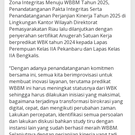
Zona Integritas Menuju WBBM Tahun 2025,
m
Penandatanganan Pakta Integritas Serta
e
n
Penandatanganan Perjanjian Kinerja Tahun 2025 di
B
Lingkungan Kantor Wilayah Direktorat
e
Pemasyarakatan Riau lalu dilanjutkan dengan
r
penyerahan sertifikat Anugerah Satuan Kerja
s
berpredikat WBK tahun 2024 kepada Lapas
a
m
Perempuan Kelas IIA Pekanbaru dan Lapas Kelas
a
IIA Bengkalis.
Z
o
“Dengan adanya penandatanganan komitmen
n
bersama ini, semua kita berimprovisasi untuk
a
I
membuat inovasi layanan, terutama predikat
n
WBBM ini harus meningkat statusnya dari WBK
t
sehingga harus dilakukan inisiasi yang maksimal,
e
bagaimana terjadinya transformasi birokrasi yang
g
r
digital, cepat, dan mengikuti perubahan zaman.
i
Lakukan percepatan, identifikasi semua persoalan
t
dan lakukan diskusi bahkan study tiru dengan
a
instansi lain yang sudah berhasil meraih WBBM.
s
Selanjutnya dengan perjanjian kinerja yang tadi
M