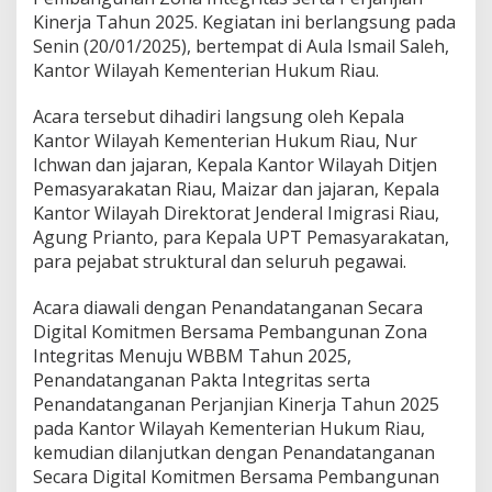
i
Kinerja Tahun 2025. Kegiatan ini berlangsung pada
l
Senin (20/01/2025), bertempat di Aula Ismail Saleh,
D
Kantor Wilayah Kementerian Hukum Riau.
i
t
j
Acara tersebut dihadiri langsung oleh Kepala
e
Kantor Wilayah Kementerian Hukum Riau, Nur
n
Ichwan dan jajaran, Kepala Kantor Wilayah Ditjen
p
Pemasyarakatan Riau, Maizar dan jajaran, Kepala
a
s
Kantor Wilayah Direktorat Jenderal Imigrasi Riau,
R
Agung Prianto, para Kepala UPT Pemasyarakatan,
i
para pejabat struktural dan seluruh pegawai.
a
u
Acara diawali dengan Penandatanganan Secara
T
e
Digital Komitmen Bersama Pembangunan Zona
k
Integritas Menuju WBBM Tahun 2025,
e
Penandatanganan Pakta Integritas serta
n
Penandatanganan Perjanjian Kinerja Tahun 2025
K
pada Kantor Wilayah Kementerian Hukum Riau,
o
m
kemudian dilanjutkan dengan Penandatanganan
i
Secara Digital Komitmen Bersama Pembangunan
t