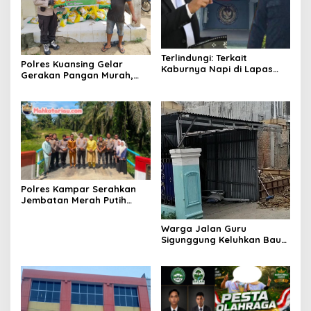
Terlindungi: Terkait
Polres Kuansing Gelar
Kaburnya Napi di Lapas
Gerakan Pangan Murah,
Kelas IIA Pekanbaru, Tokoh
Salurkan 3.000 Kg Beras
Masyarakat Afif Meminta
SPHP untuk Masyarakat
Kepada Menteri Imipas
Agar Kasi Binadik Lapas
Kelas IIA Pekanbaru Ridho
Juga Dicopot
Polres Kampar Serahkan
Jembatan Merah Putih
Presisi Hasil Renovasi ke
Warga Pulau Jambu Kuok
Warga Jalan Guru
Sigunggung Keluhkan Bau
Limbah Dapur MBG dan
Dinilai Tidak Jalani SOP