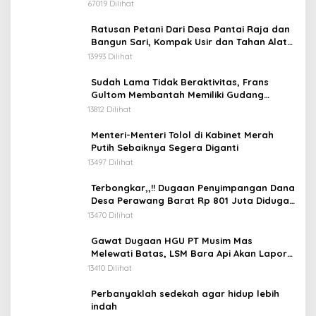
67019 Dilihat
Ratusan Petani Dari Desa Pantai Raja dan
Bangun Sari, Kompak Usir dan Tahan Alat
Berat Milik Hanafi Cs.
13993 Dilihat
Sudah Lama Tidak Beraktivitas, Frans
Gultom Membantah Memiliki Gudang
Penimbunan BBM
13812 Dilihat
Menteri-Menteri Tolol di Kabinet Merah
Putih Sebaiknya Segera Diganti
13497 Dilihat
Terbongkar,,!! Dugaan Penyimpangan Dana
Desa Perawang Barat Rp 801 Juta Diduga
Tidak Jelas Penggunaannya
13470 Dilihat
Gawat Dugaan HGU PT Musim Mas
Melewati Batas, LSM Bara Api Akan Lapor
ke APH dan Satgas PKH
13410 Dilihat
Perbanyaklah sedekah agar hidup lebih
indah