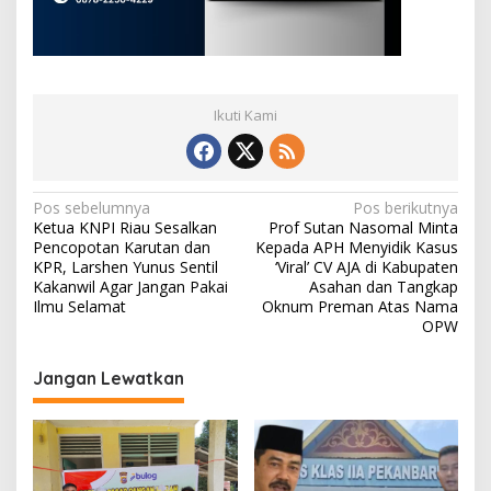
Ikuti Kami
N
Pos sebelumnya
Pos berikutnya
Ketua KNPI Riau Sesalkan
Prof Sutan Nasomal Minta
a
Pencopotan Karutan dan
Kepada APH Menyidik Kasus
v
KPR, Larshen Yunus Sentil
‘Viral’ CV AJA di Kabupaten
Kakanwil Agar Jangan Pakai
Asahan dan Tangkap
i
Ilmu Selamat
Oknum Preman Atas Nama
OPW
g
a
Jangan Lewatkan
s
i
p
o