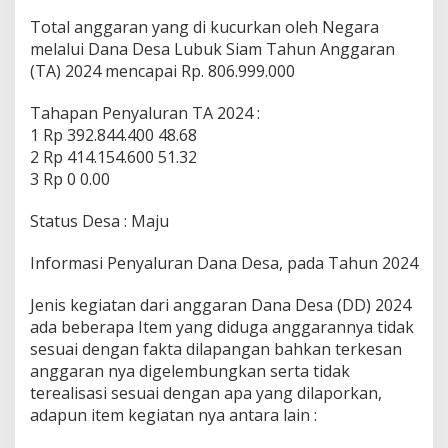
a
Total anggaran yang di kucurkan oleh Negara
n
a
melalui Dana Desa Lubuk Siam Tahun Anggaran
D
(TA) 2024 mencapai Rp. 806.999.000
e
s
Tahapan Penyaluran TA 2024 :
a
1 Rp 392.844.400 48.68
T
A
2 Rp 414.154.600 51.32
2
3 Rp 0 0.00
0
2
Status Desa : Maju
4
Informasi Penyaluran Dana Desa, pada Tahun 2024
Jenis kegiatan dari anggaran Dana Desa (DD) 2024
ada beberapa Item yang diduga anggarannya tidak
sesuai dengan fakta dilapangan bahkan terkesan
anggaran nya digelembungkan serta tidak
terealisasi sesuai dengan apa yang dilaporkan,
adapun item kegiatan nya antara lain :