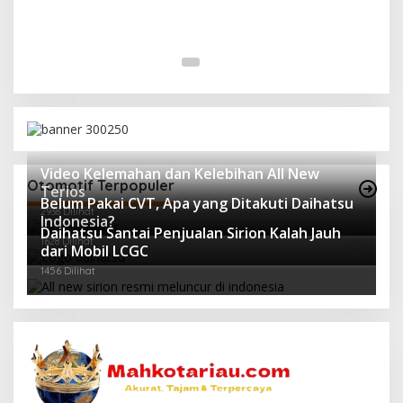
Video Kelemahan dan Kelebihan All New
Otomotif Terpopuler
Terios
Belum Pakai CVT, Apa yang Ditakuti Daihatsu
2938 Dilihat
Indonesia?
Daihatsu Santai Penjualan Sirion Kalah Jauh
1628 Dilihat
dari Mobil LCGC
1456 Dilihat