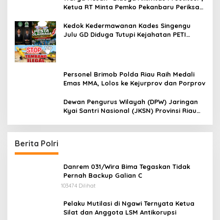
Ketua RT Minta Pemko Pekanbaru Periksa
Legalitas dan Aktivitas Z Homestay di
Jalan Tanjung Datuk
Kedok Kedermawanan Kades Singengu
Julu GD Diduga Tutupi Kejahatan PETI
Kotanopan
Personel Brimob Polda Riau Raih Medali
Emas MMA, Lolos ke Kejurprov dan Porprov
Dewan Pengurus Wilayah (DPW) Jaringan
Kyai Santri Nasional (JKSN) Provinsi Riau
melakukan kunjungan silaturahmi dan
audiensi ke Badan Kesatuan Bangsa dan
Politik (Kesbangpol) Provinsi Riau
Berita Polri
Danrem 031/Wira Bima Tegaskan Tidak
Pernah Backup Galian C
103474 Dilihat
Pelaku Mutilasi di Ngawi Ternyata Ketua
Silat dan Anggota LSM Antikorupsi