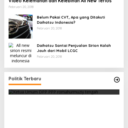
Video Kelemahan dan Kelebihan All New Terios
Februari 20, 2018
Belum Pakai CVT, Apa yang Ditakuti
Daihatsu Indonesia?
Februari 20, 2018
Daihatsu Santai Penjualan Sirion Kalah
Jauh dari Mobil LCGC
Februari 20, 2018
Strategi PPP Menangkan Duet Ganjar dan Gus
Yasin
Politik Terbaru
Di Berita, Politik
|
Februari 19, 2018