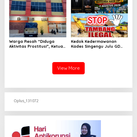
Warga Resah “Diduga
Kedok Kedermawanan
Aktivitas Prostitusi”, Ketua
Kades Singengu Julu GD
RT Minta Pemko Pekanbaru
Diduga Tutupi Kejahatan
Periksa Legalitas dan
PETI Kotanopan
Aktivitas Z Homestay di
Jalan Tanjung Datuk
View More
Oplus_131072