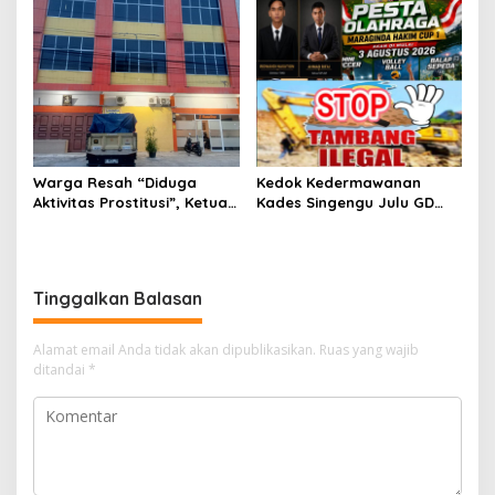
Warga Resah “Diduga
Kedok Kedermawanan
Aktivitas Prostitusi”, Ketua
Kades Singengu Julu GD
RT Minta Pemko Pekanbaru
Diduga Tutupi Kejahatan
Periksa Legalitas dan
PETI Kotanopan
Aktivitas Z Homestay di
Jalan Tanjung Datuk
Tinggalkan Balasan
Alamat email Anda tidak akan dipublikasikan.
Ruas yang wajib
ditandai
*