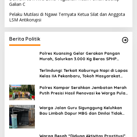
Galian C
Pelaku Mutilasi di Ngawi Ternyata Ketua Silat dan Anggota
LSM Antikorupsi
Berita Politik
Polres Kuansing Gelar Gerakan Pangan
Murah, Salurkan 3.000 Kg Beras SPHP
untuk Masyarakat
Terlindungi: Terkait Kaburnya Napi di Lapas
Kelas IIA Pekanbaru, Tokoh Masyarakat
Afif Meminta Kepada Menteri Imipas Agar
Kasi Binadik Lapas Kelas IIA Pekanbaru
Polres Kampar Serahkan Jembatan Merah
Ridho Juga Dicopot
Putih Presisi Hasil Renovasi ke Warga Pulau
Jambu Kuok
Warga Jalan Guru Sigunggung Keluhkan
Bau Limbah Dapur MBG dan Dinilai Tidak
Jalani SOP
Warga Resah “Diduga Aktivitas Prostitusi”,