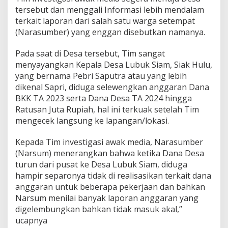
n
tersebut dan menggali Informasi lebih mendalam
a
terkait laporan dari salah satu warga setempat
B
(Narasumber) yang enggan disebutkan namanya.
K
K
T
Pada saat di Desa tersebut, Tim sangat
A
menyayangkan Kepala Desa Lubuk Siam, Siak Hulu,
2
yang bernama Pebri Saputra atau yang lebih
0
dikenal Sapri, diduga selewengkan anggaran Dana
2
3
BKK TA 2023 serta Dana Desa TA 2024 hingga
S
Ratusan Juta Rupiah, hal ini terkuak setelah Tim
e
mengecek langsung ke lapangan/lokasi.
r
t
Kepada Tim investigasi awak media, Narasumber
a
A
(Narsum) menerangkan bahwa ketika Dana Desa
n
turun dari pusat ke Desa Lubuk Siam, diduga
g
hampir separonya tidak di realisasikan terkait dana
g
anggaran untuk beberapa pekerjaan dan bahkan
a
r
Narsum menilai banyak laporan anggaran yang
a
digelembungkan bahkan tidak masuk akal,”
n
ucapnya
D