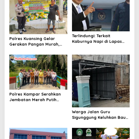
s
Terlindungi: Terkait
Polres Kuansing Gelar
Kaburnya Napi di Lapas
Gerakan Pangan Murah,
Kelas IIA Pekanbaru, Tokoh
Salurkan 3.000 Kg Beras
Masyarakat Afif Meminta
SPHP untuk Masyarakat
Kepada Menteri Imipas
Agar Kasi Binadik Lapas
Kelas IIA Pekanbaru Ridho
Juga Dicopot
Polres Kampar Serahkan
Jembatan Merah Putih
Presisi Hasil Renovasi ke
Warga Pulau Jambu Kuok
Warga Jalan Guru
Sigunggung Keluhkan Bau
Limbah Dapur MBG dan
Dinilai Tidak Jalani SOP