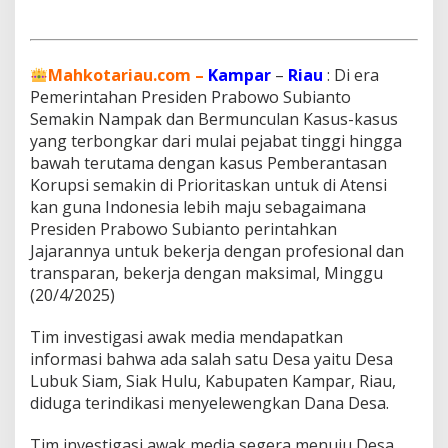
a
m
p
a
Mahkotariau.com –
Kampar
–
Riau
: Di era
r
Pemerintahan Presiden Prabowo Subianto
,
D
Semakin Nampak dan Bermunculan Kasus-kasus
i
yang terbongkar dari mulai pejabat tinggi hingga
d
bawah terutama dengan kasus Pemberantasan
u
Korupsi semakin di Prioritaskan untuk di Atensi
g
a
kan guna Indonesia lebih maju sebagaimana
S
Presiden Prabowo Subianto perintahkan
e
Jajarannya untuk bekerja dengan profesional dan
l
transparan, bekerja dengan maksimal, Minggu
e
(20/4/2025)
w
e
n
Tim investigasi awak media mendapatkan
g
informasi bahwa ada salah satu Desa yaitu Desa
k
Lubuk Siam, Siak Hulu, Kabupaten Kampar, Riau,
a
diduga terindikasi menyelewengkan Dana Desa.
n
D
a
Tim investigasi awak media segera menuju Desa