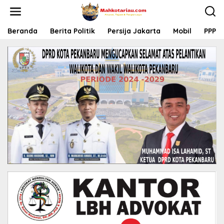
L
e
w
a
Beranda
Berita Politik
Persija Jakarta
Mobil
PPP
t
i
k
e
k
o
n
t
e
n