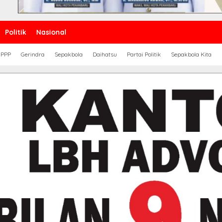
Politik
Nasional
PPP
Gerindra
Sepakbola
Daihatsu
Partai Politik
Sepakbola Kita