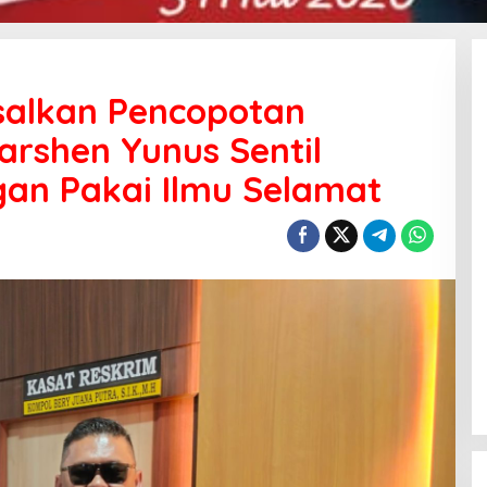
salkan Pencopotan
arshen Yunus Sentil
an Pakai Ilmu Selamat