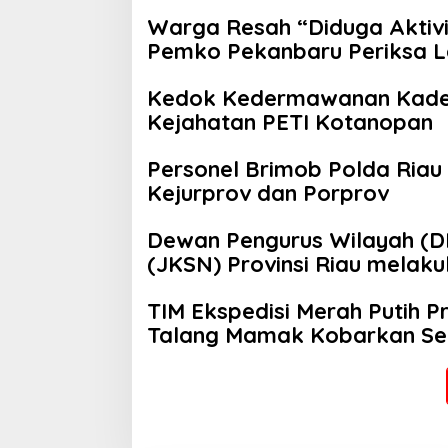
Warga Resah “Diduga Aktivit
Pemko Pekanbaru Periksa Le
Jalan Tanjung Datuk
Kedok Kedermawanan Kades 
Kejahatan PETI Kotanopan
Personel Brimob Polda Riau
Kejurprov dan Porprov
Dewan Pengurus Wilayah (DP
(JKSN) Provinsi Riau melaku
audiensi ke Badan Kesatuan
TIM Ekspedisi Merah Putih 
Provinsi Riau
Talang Mamak Kobarkan Se
Kepedulian Nyata untuk Neg