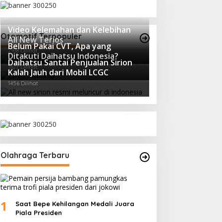
Video Kelemahan dan Kelebihan
Otomotif Terpopuler
All New Terios
Belum Pakai CVT, Apa yang
2938 Dilihat
Ditakuti Daihatsu Indonesia?
Daihatsu Santai Penjualan Sirion
1627 Dilihat
Kalah Jauh dari Mobil LCGC
1456 Dilihat
Olahraga Terbaru
1
Saat Bepe Kehilangan Medali Juara
Piala Presiden