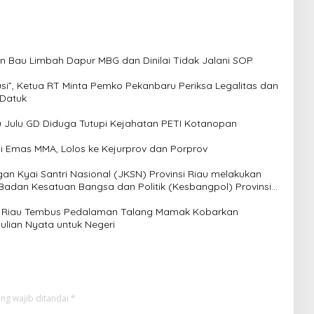
 Bau Limbah Dapur MBG dan Dinilai Tidak Jalani SOP
usi”, Ketua RT Minta Pemko Pekanbaru Periksa Legalitas dan
 Datuk
Julu GD Diduga Tutupi Kejahatan PETI Kotanopan
i Emas MMA, Lolos ke Kejurprov dan Porprov
n Kyai Santri Nasional (JKSN) Provinsi Riau melakukan
 Badan Kesatuan Bangsa dan Politik (Kesbangpol) Provinsi
lda Riau Tembus Pedalaman Talang Mamak Kobarkan
lian Nyata untuk Negeri
ng wajib ditandai
*