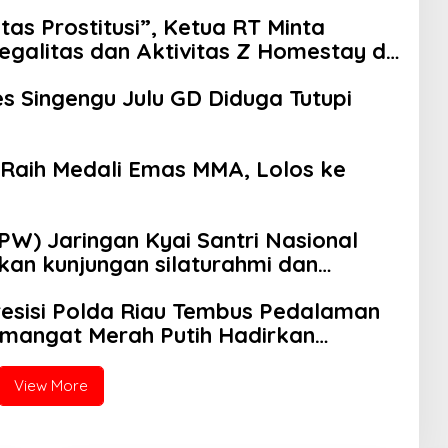
as Prostitusi”, Ketua RT Minta
galitas dan Aktivitas Z Homestay di
Singengu Julu GD Diduga Tutupi
 Raih Medali Emas MMA, Lolos ke
W) Jaringan Kyai Santri Nasional
kan kunjungan silaturahmi dan
 Bangsa dan Politik (Kesbangpol)
Presisi Polda Riau Tembus Pedalaman
mangat Merah Putih Hadirkan
eri
View More