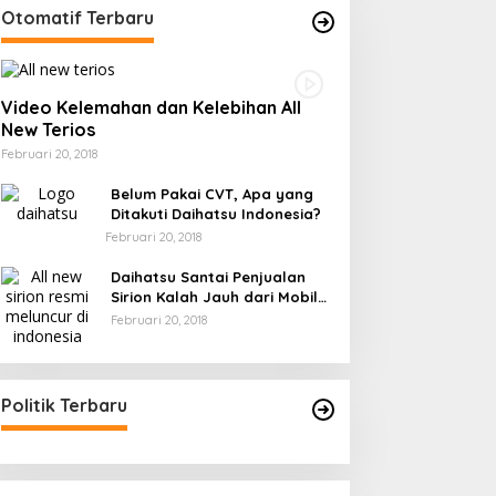
Otomatif Terbaru
Video Kelemahan dan Kelebihan All
New Terios
Februari 20, 2018
Belum Pakai CVT, Apa yang
Ditakuti Daihatsu Indonesia?
Februari 20, 2018
Daihatsu Santai Penjualan
Sirion Kalah Jauh dari Mobil
LCGC
Februari 20, 2018
Politik Terbaru