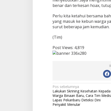
T
benar dan terkesan hoax, tutup 
e
r
Perlu kita ketahui bersama bah
h
yang masuk ke kebun warga ya
a
d
surut beberapa jam kemudian.
a
p
(Tim)
W
a
Post Views:
4,819
r
g
a
,
I
I
n
i
K
l
N
Pos sebelumnya
a
Lakukan Skrining Kesehatan Kepada
r
a
Warga Binaan Baru, Cara Tim Medis
i
v
Lapas Pekanbaru Deteksi Dini
f
Penyakit Menular
i
i
k