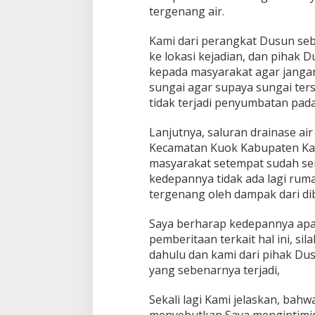
h
tergenang air.
T
e
Kami dari perangkat Dusun se
l
ke lokasi kejadian, dan pihak
a
kepada masyarakat agar jang
h
M
sungai agar supaya sungai ters
e
tidak terjadi penyumbatan pada 
l
a
Lanjutnya, saluran drainase ai
k
Kecamatan Kuok Kabupaten Ka
u
k
masyarakat setempat sudah se
a
kedepannya tidak ada lagi ru
n
tergenang oleh dampak dari di
I
n
Saya berharap kedepannya apa
t
i
pemberitaan terkait hal ini, si
m
dahulu dan kami dari pihak Du
i
yang sebenarnya terjadi,
d
a
Sekali lagi Kami jelaskan, bah
s
i
menyebutkan Saya mengintimida