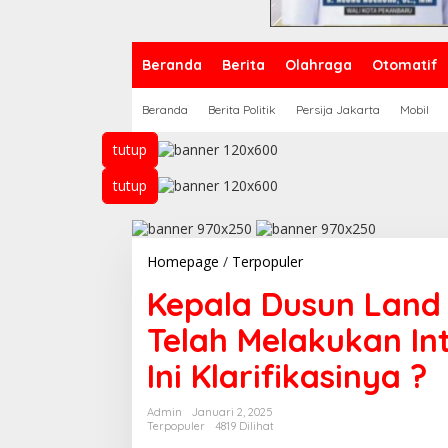
Beranda
Berita
Olahraga
Otomatif
Beranda
Berita Politik
Persija Jakarta
Mobil
tutup
tutup
Homepage
/
Terpopuler
K
e
Kepala Dusun Land 
p
a
Telah Melakukan In
l
a
Ini Klarifikasinya ?
D
u
s
Admin
Januari 2, 2025
u
Terpopuler
4819 Dilihat
n