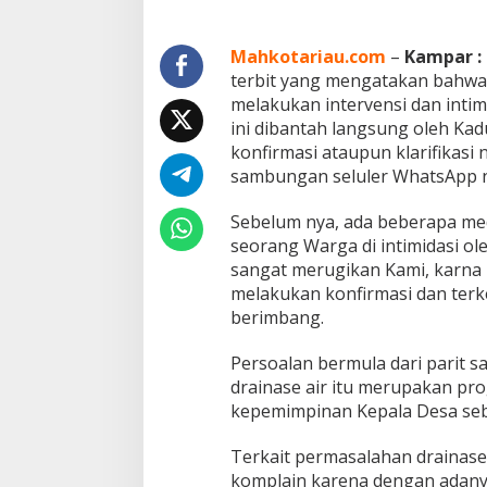
L
a
n
Mahkotariau.com
–
Kampar :
d
terbit yang mengatakan bahwa K
A
melakukan intervensi dan inti
l
ini dibantah langsung oleh Kadu
f
i
konfirmasi ataupun klarifikasi
a
sambungan seluler WhatsApp ny
n
A
Sebelum nya, ada beberapa me
l
seorang Warga di intimidasi ole
A
r
sangat merugikan Kami, karna 
i
melakukan konfirmasi dan terke
f
berimbang.
,
M
Persoalan bermula dari parit sa
e
m
drainase air itu merupakan p
b
kepemimpinan Kepala Desa se
a
n
Terkait permasalahan drainase 
t
komplain karena dengan adanya
a