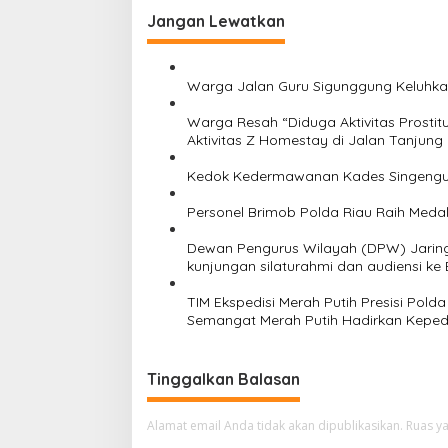
g
a
Jangan Lewatkan
s
a
i
s
n
Warga Jalan Guru Sigunggung Keluhkan
y
i
a
Warga Resah “Diduga Aktivitas Prostit
p
?
Aktivitas Z Homestay di Jalan Tanjung
o
Kedok Kedermawanan Kades Singengu 
s
Personel Brimob Polda Riau Raih Medal
Dewan Pengurus Wilayah (DPW) Jaringa
kunjungan silaturahmi dan audiensi ke
Riau
TIM Ekspedisi Merah Putih Presisi Po
Semangat Merah Putih Hadirkan Kepedu
Tinggalkan Balasan
Alamat email Anda tidak akan dipublikasikan.
Ruas ya