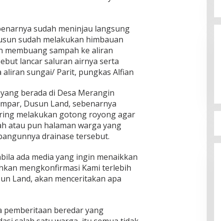
benarnya sudah meninjau langsung
 Dusun sudah melakukan himbauan
an membuang sampah ke aliran
ebut lancar saluran airnya serta
aliran sungai/ Parit, pungkas Alfian
r yang berada di Desa Merangin
mpar, Dusun Land, sebenarnya
ring melakukan gotong royong agar
mah atau pun halaman warga yang
bangunnya drainase tersebut.
bila ada media yang ingin menaikkan
lahkan mengkonfirmasi Kami terlebih
sun Land, akan menceritakan apa
wa pemberitaan beredar yang
si salah satu warga, itu semua tidak