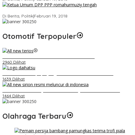
Strategi PPP Menangkan Duet Ganjar dan Gus Yasin
Di Berita, Politik
|
Februari 19, 2018
Otomotif Terpopuler
Video Kelemahan dan Kelebihan All New Terios
2960 Dilihat
Belum Pakai CVT, Apa yang Ditakuti Daihatsu Indonesia?
1639 Dilihat
Daihatsu Santai Penjualan Sirion Kalah Jauh dari Mobil LCGC
1464 Dilihat
Olahraga Terbaru