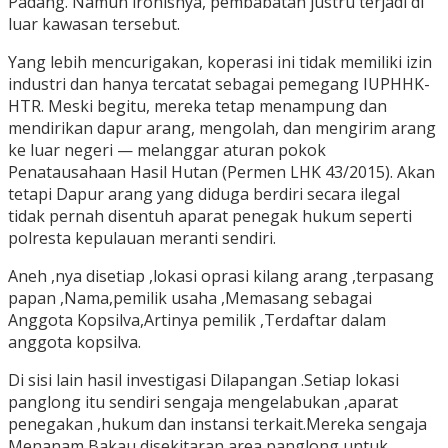
Padang. Namun ironisnya, pembabatan justru terjadi di
luar kawasan tersebut.
Yang lebih mencurigakan, koperasi ini tidak memiliki izin
industri dan hanya tercatat sebagai pemegang IUPHHK-
HTR. Meski begitu, mereka tetap menampung dan
mendirikan dapur arang, mengolah, dan mengirim arang
ke luar negeri — melanggar aturan pokok
Penatausahaan Hasil Hutan (Permen LHK 43/2015). Akan
tetapi Dapur arang yang diduga berdiri secara ilegal
tidak pernah disentuh aparat penegak hukum seperti
polresta kepulauan meranti sendiri.
Aneh ,nya disetiap ,lokasi oprasi kilang arang ,terpasang
papan ,Nama,pemilik usaha ,Memasang sebagai
Anggota Kopsilva,Artinya pemilik ,Terdaftar dalam
anggota kopsilva.
Di sisi lain hasil investigasi Dilapangan .Setiap lokasi
panglong itu sendiri sengaja mengelabukan ,aparat
penegakan ,hukum dan instansi terkait.Mereka sengaja
Menanam Bakau disekitaran area panglong,untuk