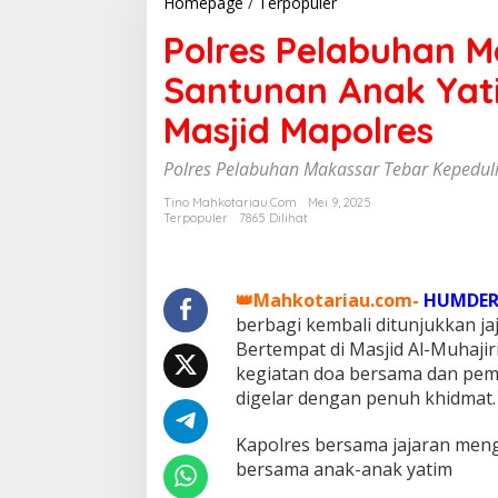
Homepage
/
Terpopuler
P
o
Polres Pelabuhan M
l
r
Santunan Anak Yat
e
s
Masjid Mapolres
P
e
l
Polres Pelabuhan Makassar Tebar Kepedulia
a
b
Tino Mahkotariau.com
Mei 9, 2025
Terpopuler
7865 Dilihat
u
h
a
n
👑Mahkotariau.com-
HUMDER
M
berbagi kembali ditunjukkan j
a
k
Bertempat di Masjid Al-Muhaji
a
kegiatan doa bersama dan pem
s
digelar dengan penuh khidmat.
s
a
Kapolres bersama jajaran meng
r
G
bersama anak-anak yatim
e