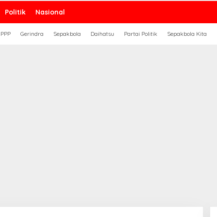
Politik
Nasional
PPP
Gerindra
Sepakbola
Daihatsu
Partai Politik
Sepakbola Kita