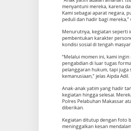
m
menyantuni mereka, karena dar
,
Kami sebagai aparat negara, 
S
u
peduli dan hadir bagi mereka,”
a
s
Menurutnya, kegiatan seperti i
a
pembentukan karakter personel
n
kondisi sosial di tengah masyar
a
H
a
“Melalui momen ini, kami ing
r
pengabdian di luar tugas formal
u
pelanggaran hukum, tapi juga
W
kemanusiaan,” jelas Aipda Adil.
a
r
n
Anak-anak yatim yang hadir ta
a
kegiatan hingga selesai. Merek
i
Polres Pelabuhan Makassar ata
M
diberikan.
a
s
j
Kegiatan ditutup dengan foto b
i
meninggalkan kesan mendalam 
d