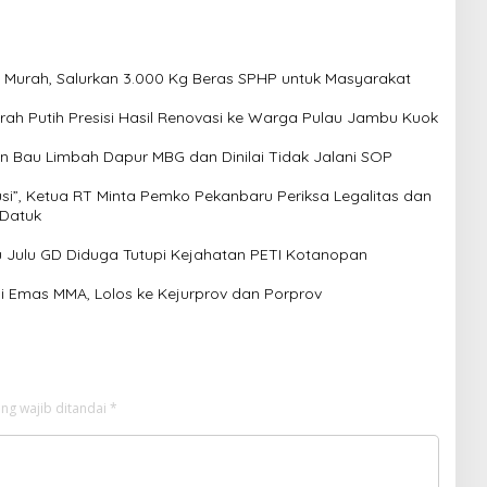
 Murah, Salurkan 3.000 Kg Beras SPHP untuk Masyarakat
h Putih Presisi Hasil Renovasi ke Warga Pulau Jambu Kuok
 Bau Limbah Dapur MBG dan Dinilai Tidak Jalani SOP
usi”, Ketua RT Minta Pemko Pekanbaru Periksa Legalitas dan
 Datuk
Julu GD Diduga Tutupi Kejahatan PETI Kotanopan
i Emas MMA, Lolos ke Kejurprov dan Porprov
ng wajib ditandai
*