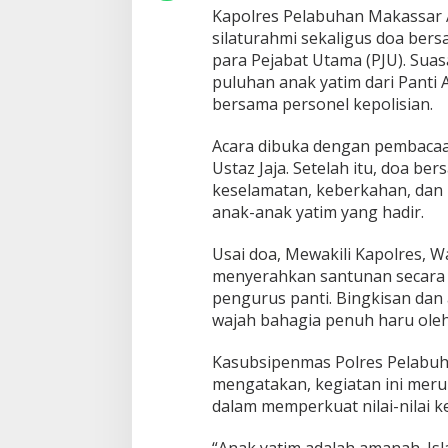
l
Kapolres Pelabuhan Makassar 
a
silaturahmi sekaligus doa bers
r
para Pejabat Utama (PJU). Suas
D
o
puluhan anak yatim dari Panti
a
bersama personel kepolisian.
d
a
Acara dibuka dengan pembacaa
n
Ustaz Jaja. Setelah itu, doa b
S
a
keselamatan, keberkahan, dan
n
anak-anak yatim yang hadir.
t
u
Usai doa, Mewakili Kapolres, 
n
menyerahkan santunan secara 
a
n
pengurus panti. Bingkisan dan
A
wajah bahagia penuh haru ole
n
a
Kasubsipenmas Polres Pelabuha
k
mengatakan, kegiatan ini meru
Y
a
dalam memperkuat nilai-nilai k
t
i
“Anak yatim adalah amanah. Is