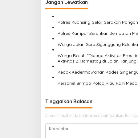
Jangan Lewatkan
g
a
s
Polres Kuansing Gelar Gerakan Pangan
i
Polres Kampar Serahkan Jembatan Mera
p
Warga Jalan Guru Sigunggung Keluhkan
o
Warga Resah “Diduga Aktivitas Prostit
s
Aktivitas Z Homestay di Jalan Tanjung
Kedok Kedermawanan Kades Singengu 
Personel Brimob Polda Riau Raih Medal
Tinggalkan Balasan
Alamat email Anda tidak akan dipublikasikan.
Ruas ya