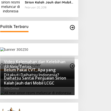
Sirion Kalah Jauh dari Mobil
LCGC
Februari 20, 2018
Politik Terbaru
Video Kelemahan dan Kelebihan
Otomotif Terpopuler
All New Terios
Belum Pakai CVT, Apa yang
2939 Dilihat
Ditakuti Daihatsu Indonesia?
Daihatsu Santai Penjualan Sirion
1628 Dilihat
Kalah Jauh dari Mobil LCGC
1456 Dilihat