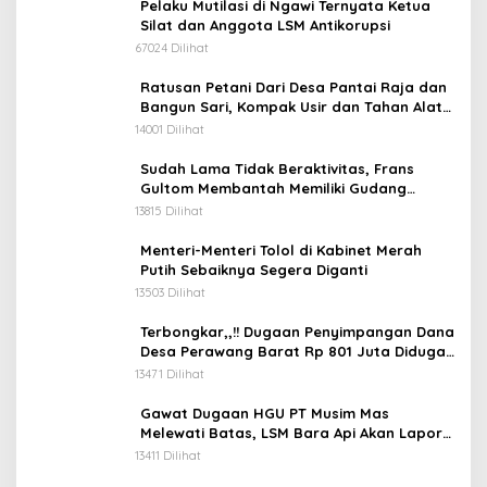
Pelaku Mutilasi di Ngawi Ternyata Ketua
Silat dan Anggota LSM Antikorupsi
67024 Dilihat
Ratusan Petani Dari Desa Pantai Raja dan
Bangun Sari, Kompak Usir dan Tahan Alat
Berat Milik Hanafi Cs.
14001 Dilihat
Sudah Lama Tidak Beraktivitas, Frans
Gultom Membantah Memiliki Gudang
Penimbunan BBM
13815 Dilihat
Menteri-Menteri Tolol di Kabinet Merah
Putih Sebaiknya Segera Diganti
13503 Dilihat
Terbongkar,,!! Dugaan Penyimpangan Dana
Desa Perawang Barat Rp 801 Juta Diduga
Tidak Jelas Penggunaannya
13471 Dilihat
Gawat Dugaan HGU PT Musim Mas
Melewati Batas, LSM Bara Api Akan Lapor
ke APH dan Satgas PKH
13411 Dilihat