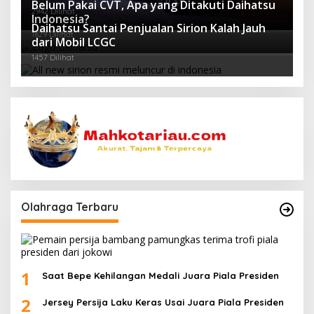
Belum Pakai CVT, Apa yang Ditakuti Daihatsu
2942 Dilihat
Indonesia?
Daihatsu Santai Penjualan Sirion Kalah Jauh
1629 Dilihat
dari Mobil LCGC
1457 Dilihat
Olahraga Terbaru
1
Saat Bepe Kehilangan Medali Juara Piala Presiden
2
Jersey Persija Laku Keras Usai Juara Piala Presiden