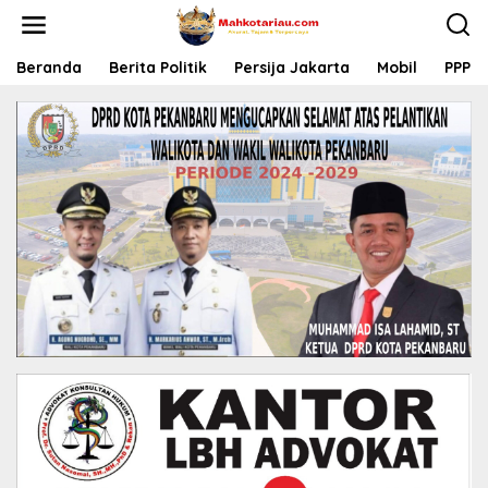
L
e
w
a
Beranda
Berita Politik
Persija Jakarta
Mobil
PPP
t
i
k
e
k
o
n
t
e
n