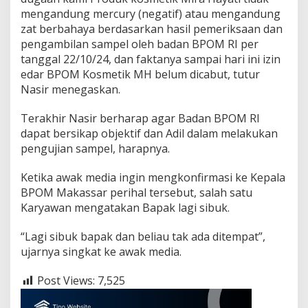
d
mengandung mercury (negatif) atau mengandung
a
zat berbahaya berdasarkan hasil pemeriksaan dan
A
pengambilan sampel oleh badan BPOM RI per
p
a
tanggal 22/10/24, dan faktanya sampai hari ini izin
Y
edar BPOM Kosmetik MH belum dicabut, tutur
a
Nasir menegaskan.
.
.
Terakhir Nasir berharap agar Badan BPOM RI
.
dapat bersikap objektif dan Adil dalam melakukan
pengujian sampel, harapnya.
Ketika awak media ingin mengkonfirmasi ke Kepala
BPOM Makassar perihal tersebut, salah satu
Karyawan mengatakan Bapak lagi sibuk.
“Lagi sibuk bapak dan beliau tak ada ditempat”,
ujarnya singkat ke awak media.
Post Views:
7,525