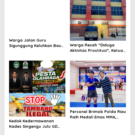
Warga Jalan Guru
Warga Resah “Diduga
Sigunggung Keluhkan Bau
Aktivitas Prostitusi”, Ketua
Limbah Dapur MBG dan
RT Minta Pemko Pekanbaru
Dinilai Tidak Jalani SOP
Periksa Legalitas dan
Aktivitas Z Homestay di
Jalan Tanjung Datuk
Personel Brimob Polda Riau
Raih Medali Emas MMA,
Kedok Kedermawanan
Lolos ke Kejurprov dan
Kades Singengu Julu GD
Porprov
Diduga Tutupi Kejahatan