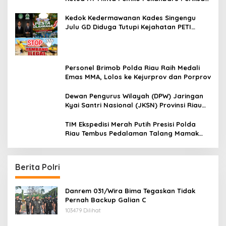
Legalitas dan Aktivitas Z Homestay di
Jalan Tanjung Datuk
Kedok Kedermawanan Kades Singengu
Julu GD Diduga Tutupi Kejahatan PETI
Kotanopan
Personel Brimob Polda Riau Raih Medali
Emas MMA, Lolos ke Kejurprov dan Porprov
Dewan Pengurus Wilayah (DPW) Jaringan
Kyai Santri Nasional (JKSN) Provinsi Riau
melakukan kunjungan silaturahmi dan
audiensi ke Badan Kesatuan Bangsa dan
TIM Ekspedisi Merah Putih Presisi Polda
Politik (Kesbangpol) Provinsi Riau
Riau Tembus Pedalaman Talang Mamak
Kobarkan Semangat Merah Putih Hadirkan
Kepedulian Nyata untuk Negeri
Berita Polri
Danrem 031/Wira Bima Tegaskan Tidak
Pernah Backup Galian C
103479 Dilihat