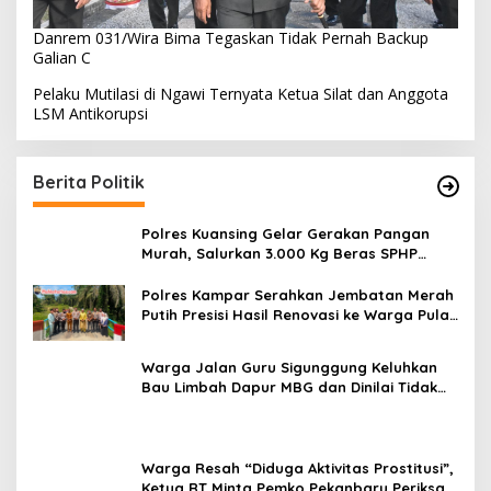
Danrem 031/Wira Bima Tegaskan Tidak Pernah Backup
Galian C
Pelaku Mutilasi di Ngawi Ternyata Ketua Silat dan Anggota
LSM Antikorupsi
Berita Politik
Polres Kuansing Gelar Gerakan Pangan
Murah, Salurkan 3.000 Kg Beras SPHP
untuk Masyarakat
Polres Kampar Serahkan Jembatan Merah
Putih Presisi Hasil Renovasi ke Warga Pulau
Jambu Kuok
Warga Jalan Guru Sigunggung Keluhkan
Bau Limbah Dapur MBG dan Dinilai Tidak
Jalani SOP
Warga Resah “Diduga Aktivitas Prostitusi”,
Ketua RT Minta Pemko Pekanbaru Periksa