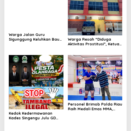
Warga Jalan Guru
Sigunggung Keluhkan Bau
Warga Resah “Diduga
Limbah Dapur MBG dan
Aktivitas Prostitusi”, Ketua
Dinilai Tidak Jalani SOP
RT Minta Pemko Pekanbaru
Periksa Legalitas dan
Aktivitas Z Homestay di
Jalan Tanjung Datuk
Personel Brimob Polda Riau
Raih Medali Emas MMA,
Kedok Kedermawanan
Lolos ke Kejurprov dan
Kades Singengu Julu GD
Porprov
Diduga Tutupi Kejahatan
PETI Kotanopan