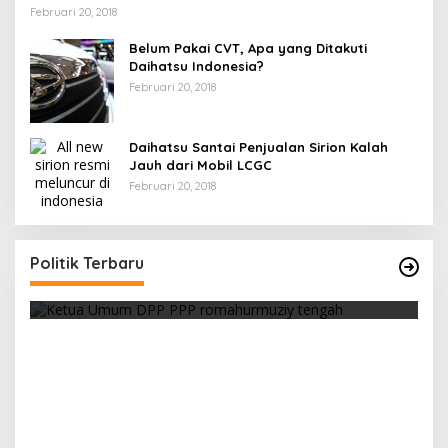
Februari 20, 2018
Belum Pakai CVT, Apa yang Ditakuti
Daihatsu Indonesia?
Februari 20, 2018
Daihatsu Santai Penjualan Sirion Kalah
Jauh dari Mobil LCGC
Februari 20, 2018
Strategi PPP Menangkan Duet Ganjar dan Gus
Yasin
Politik Terbaru
Di Berita, Politik
|
Februari 19, 2018