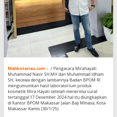
l
u
r
u
l
u
r
W
a
k
t
u
d
a
n
Mahkotariau.com
– / Pengacara Mirahayati
M
Muhammad Nasir SH.MH dan Muhammad Idham
e
SH, kecewa dengan lambannya Badan BPOM RI
n
mengumumkan hasil laboratorium produk
g
u
kosmetik Mira Hayati setelah menerima surat
m
tertanggal 17 Desember 2024 hal itu diungkapkan
u
di Kantor BPOM Makassar Jalan Baji Minasa, Kota
m
Makassar Kamis (30/1/25)
k
a