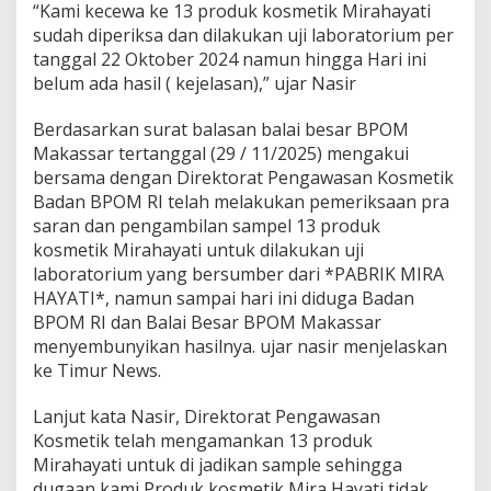
n
“Kami kecewa ke 13 produk kosmetik Mirahayati
H
sudah diperiksa dan dilakukan uji laboratorium per
a
tanggal 22 Oktober 2024 namun hingga Hari ini
s
belum ada hasil ( kejelasan),” ujar Nasir
i
l
L
Berdasarkan surat balasan balai besar BPOM
a
Makassar tertanggal (29 / 11/2025) mengakui
b
bersama dengan Direktorat Pengawasan Kosmetik
o
Badan BPOM RI telah melakukan pemeriksaan pra
r
saran dan pengambilan sampel 13 produk
a
t
kosmetik Mirahayati untuk dilakukan uji
o
laboratorium yang bersumber dari *PABRIK MIRA
r
HAYATI*, namun sampai hari ini diduga Badan
i
BPOM RI dan Balai Besar BPOM Makassar
u
m
menyembunyikan hasilnya. ujar nasir menjelaskan
B
ke Timur News.
P
O
Lanjut kata Nasir, Direktorat Pengawasan
M
Kosmetik telah mengamankan 13 produk
R
I
Mirahayati untuk di jadikan sample sehingga
A
dugaan kami Produk kosmetik Mira Hayati tidak