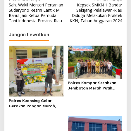
N
Sah, Wakil Menteri Pertanian
Kepsek SMKN 1 Bandar
a
Sudaryono Resmi Lantik M
Sekijang Pelalawan-Riau
v
Rahul Jadi Ketua Pemuda
Diduga Melakukan Praktek
Tani Indonesia Provinsi Riau
KKN, Tahun Anggaran 2024
i
g
Jangan Lewatkan
a
s
i
p
o
s
Polres Kampar Serahkan
Jembatan Merah Putih
Presisi Hasil Renovasi ke
Warga Pulau Jambu Kuok
Polres Kuansing Gelar
Gerakan Pangan Murah,
Salurkan 3.000 Kg Beras
SPHP untuk Masyarakat