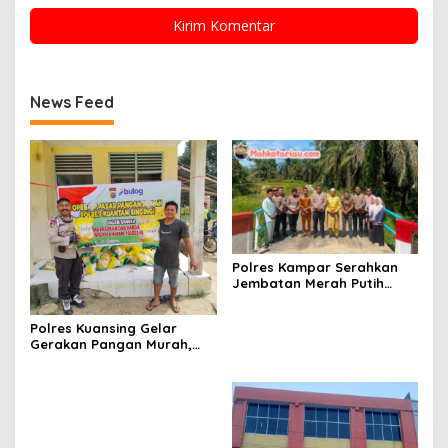
News Feed
Polres Kampar Serahkan
Jembatan Merah Putih
Presisi Hasil Renovasi ke
Warga Pulau Jambu Kuok
Polres Kuansing Gelar
Gerakan Pangan Murah,
Salurkan 3.000 Kg Beras
SPHP untuk Masyarakat