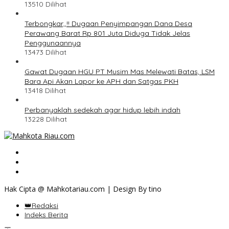
13510 Dilihat
Terbongkar,,!! Dugaan Penyimpangan Dana Desa
Perawang Barat Rp 801 Juta Diduga Tidak Jelas
Penggunaannya
13473 Dilihat
Gawat Dugaan HGU PT Musim Mas Melewati Batas, LSM
Bara Api Akan Lapor ke APH dan Satgas PKH
13418 Dilihat
Perbanyaklah sedekah agar hidup lebih indah
13228 Dilihat
Hak Cipta @ Mahkotariau.com | Design By tino
👑Redaksi
Indeks Berita