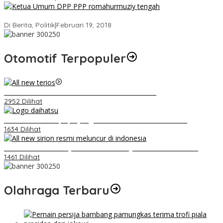
Strategi PPP Menangkan Duet Ganjar dan Gus Yasin
Di Berita, Politik
|
Februari 19, 2018
Otomotif Terpopuler
Video Kelemahan dan Kelebihan All New Terios
2952 Dilihat
Belum Pakai CVT, Apa yang Ditakuti Daihatsu Indonesia?
1634 Dilihat
Daihatsu Santai Penjualan Sirion Kalah Jauh dari Mobil LCGC
1461 Dilihat
Olahraga Terbaru