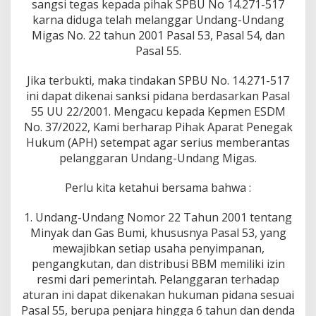
sangsi tegas kepada pihak SPBU No 14.271-517
a
karna diduga telah melanggar Undang-Undang
r
Migas No. 22 tahun 2001 Pasal 53, Pasal 54, dan
A
t
Pasal 55.
u
r
Jika terbukti, maka tindakan SPBU No. 14.271-517
a
ini dapat dikenai sanksi pidana berdasarkan Pasal
n
55 UU 22/2001. Mengacu kepada Kepmen ESDM
P
e
No. 37/2022, Kami berharap Pihak Aparat Penegak
r
Hukum (APH) setempat agar serius memberantas
t
pelanggaran Undang-Undang Migas.
a
m
Perlu kita ketahui bersama bahwa :
i
n
a
1. Undang-Undang Nomor 22 Tahun 2001 tentang
Minyak dan Gas Bumi, khususnya Pasal 53, yang
mewajibkan setiap usaha penyimpanan,
pengangkutan, dan distribusi BBM memiliki izin
resmi dari pemerintah. Pelanggaran terhadap
aturan ini dapat dikenakan hukuman pidana sesuai
Pasal 55, berupa penjara hingga 6 tahun dan denda