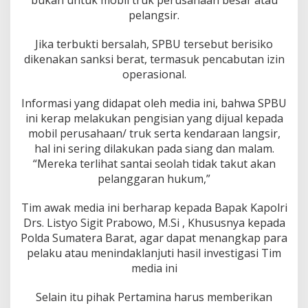
bukan untuk mobil truk perusahaan besar atau
P
pelangsir.
a
d
Jika terbukti bersalah, SPBU tersebut berisiko
a
n
dikenakan sanksi berat, termasuk pencabutan izin
g
operasional.
P
a
Informasi yang didapat oleh media ini, bahwa SPBU
r
ini kerap melakukan pengisian yang dijual kepada
i
a
mobil perusahaan/ truk serta kendaraan langsir,
m
hal ini sering dilakukan pada siang dan malam.
a
“Mereka terlihat santai seolah tidak takut akan
n
pelanggaran hukum,”
D
i
d
Tim awak media ini berharap kepada Bapak Kapolri
u
Drs. Listyo Sigit Prabowo, M.Si , Khususnya kepada
g
Polda Sumatera Barat, agar dapat menangkap para
a
pelaku atau menindaklanjuti hasil investigasi Tim
L
media ini
a
n
g
Selain itu pihak Pertamina harus memberikan
g