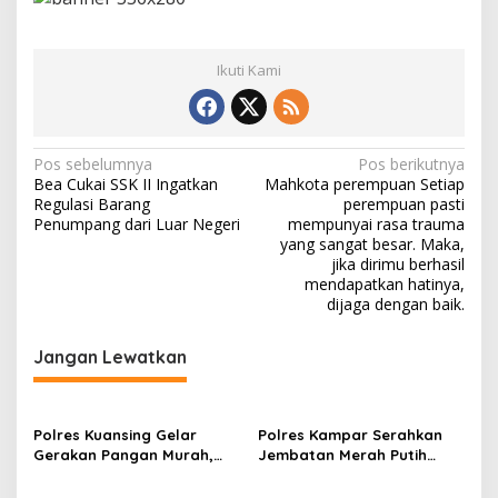
Ikuti Kami
N
Pos sebelumnya
Pos berikutnya
Bea Cukai SSK II Ingatkan
Mahkota perempuan Setiap
a
Regulasi Barang
perempuan pasti
v
Penumpang dari Luar Negeri
mempunyai rasa trauma
yang sangat besar. Maka,
i
jika dirimu berhasil
mendapatkan hatinya,
g
dijaga dengan baik.
a
s
Jangan Lewatkan
i
p
Polres Kuansing Gelar
Polres Kampar Serahkan
o
Gerakan Pangan Murah,
Jembatan Merah Putih
s
Salurkan 3.000 Kg Beras
Presisi Hasil Renovasi ke
SPHP untuk Masyarakat
Warga Pulau Jambu Kuok