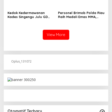
Dinilai Tidak Jalani SOP
Periksa Legalitas dan
Aktivitas Z Homestay di
Jalan Tanjung Datuk
Kedok Kedermawanan
Personel Brimob Polda Riau
Kades Singengu Julu GD
Raih Medali Emas MMA,
Diduga Tutupi Kejahatan
Lolos ke Kejurprov dan
PETI Kotanopan
Porprov
View More
Oplus_131072
Otomatif Terbaru