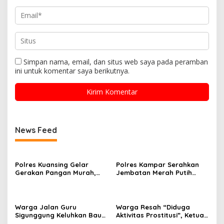
Simpan nama, email, dan situs web saya pada peramban
ini untuk komentar saya berikutnya.
News Feed
Polres Kuansing Gelar
Polres Kampar Serahkan
Gerakan Pangan Murah,
Jembatan Merah Putih
Salurkan 3.000 Kg Beras
Presisi Hasil Renovasi ke
SPHP untuk Masyarakat
Warga Pulau Jambu Kuok
Warga Jalan Guru
Warga Resah “Diduga
Sigunggung Keluhkan Bau
Aktivitas Prostitusi”, Ketua
Limbah Dapur MBG dan
RT Minta Pemko Pekanbaru