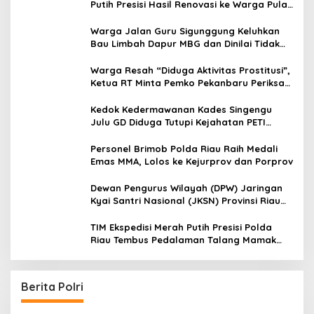
Putih Presisi Hasil Renovasi ke Warga Pulau
Jambu Kuok
Warga Jalan Guru Sigunggung Keluhkan
Bau Limbah Dapur MBG dan Dinilai Tidak
Jalani SOP
Warga Resah “Diduga Aktivitas Prostitusi”,
Ketua RT Minta Pemko Pekanbaru Periksa
Legalitas dan Aktivitas Z Homestay di
Jalan Tanjung Datuk
Kedok Kedermawanan Kades Singengu
Julu GD Diduga Tutupi Kejahatan PETI
Kotanopan
Personel Brimob Polda Riau Raih Medali
Emas MMA, Lolos ke Kejurprov dan Porprov
Dewan Pengurus Wilayah (DPW) Jaringan
Kyai Santri Nasional (JKSN) Provinsi Riau
melakukan kunjungan silaturahmi dan
audiensi ke Badan Kesatuan Bangsa dan
TIM Ekspedisi Merah Putih Presisi Polda
Politik (Kesbangpol) Provinsi Riau
Riau Tembus Pedalaman Talang Mamak
Kobarkan Semangat Merah Putih Hadirkan
Kepedulian Nyata untuk Negeri
Berita Polri