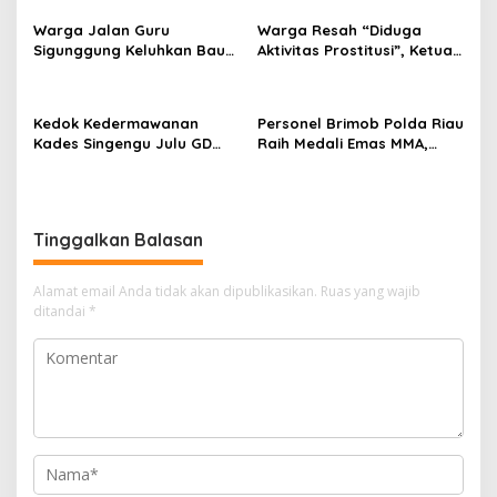
Warga Jalan Guru
Warga Resah “Diduga
Sigunggung Keluhkan Bau
Aktivitas Prostitusi”, Ketua
Limbah Dapur MBG dan
RT Minta Pemko Pekanbaru
Dinilai Tidak Jalani SOP
Periksa Legalitas dan
Aktivitas Z Homestay di
Kedok Kedermawanan
Personel Brimob Polda Riau
Jalan Tanjung Datuk
Kades Singengu Julu GD
Raih Medali Emas MMA,
Diduga Tutupi Kejahatan
Lolos ke Kejurprov dan
PETI Kotanopan
Porprov
Tinggalkan Balasan
Alamat email Anda tidak akan dipublikasikan.
Ruas yang wajib
ditandai
*