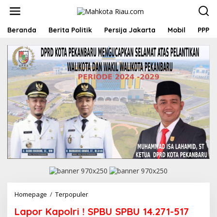
L
e
w
a
Beranda
Berita Politik
Persija Jakarta
Mobil
PPP
t
i
k
e
k
o
n
t
e
n
Homepage
/
Terpopuler
L
a
Lapor Kapolri ! SPBU SPBU 14.271-517
p