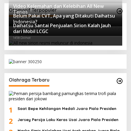
Video Kelemahan dan Kelebihan All New
Otomotif Terpopuler
Terios
Belum Pakai CVT, Apa yang Ditakuti Daihatsu
2943 Dilihat
Indonesia?
Daihatsu Santai Penjualan Sirion Kalah Jauh
1629 Dilihat
dari Mobil LCGC
1458 Dilihat
Olahraga Terbaru
1
Saat Bepe Kehilangan Medali Juara Piala Presiden
2
Jersey Persija Laku Keras Usai Juara Piala Presiden
Marko Simic Kelelahan Usai Arak arakan Juara Piala