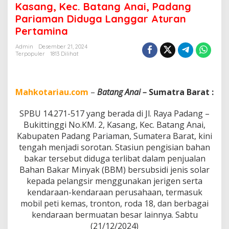
o
Kasang, Kec. Batang Anai, Padang
r
Pariaman Diduga Langgar Aturan
K
Pertamina
a
p
Admin
Desember 21, 2024
o
Terpopuler
1813 Dilihat
l
r
i
!
Mahkotariau.com
–
Batang Anai –
Sumatra Barat :
S
P
SPBU 14.271-517 yang berada di Jl. Raya Padang –
B
U
Bukittinggi No.KM. 2, Kasang, Kec. Batang Anai,
S
Kabupaten Padang Pariaman, Sumatera Barat, kini
P
tengah menjadi sorotan. Stasiun pengisian bahan
B
bakar tersebut diduga terlibat dalam penjualan
U
Bahan Bakar Minyak (BBM) bersubsidi jenis solar
1
4
kepada pelangsir menggunakan jerigen serta
.
kendaraan-kendaraan perusahaan, termasuk
2
mobil peti kemas, tronton, roda 18, dan berbagai
7
kendaraan bermuatan besar lainnya. Sabtu
1
-
(21/12/2024)