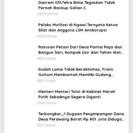
Danrem 031/Wira Bima Tegaskan Tidak
Pernah Backup Galian C
103479 Dilihat
Pelaku Mutilasi di Ngawi Ternyata Ketua
Silat dan Anggota LSM Antikorupsi
67026 Dilihat
Ratusan Petani Dari Desa Pantai Raja dan
Bangun Sari, Kompak Usir dan Tahan Alat
Berat Milik Hanafi Cs.
14001 Dilihat
Sudah Lama Tidak Beraktivitas, Frans
Gultom Membantah Memiliki Gudang
Penimbunan BBM
13815 Dilihat
Menteri-Menteri Tolol di Kabinet Merah
Putih Sebaiknya Segera Diganti
13504 Dilihat
Terbongkar,,!! Dugaan Penyimpangan Dana
Desa Perawang Barat Rp 801 Juta Diduga
Tidak Jelas Penggunaannya
13471 Dilihat