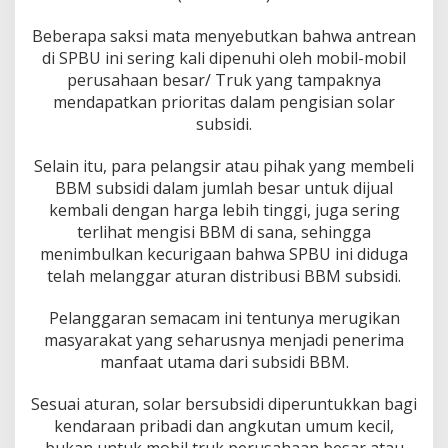
5
1
Beberapa saksi mata menyebutkan bahwa antrean
7
di SPBU ini sering kali dipenuhi oleh mobil-mobil
K
perusahaan besar/ Truk yang tampaknya
a
s
mendapatkan prioritas dalam pengisian solar
a
subsidi.
n
g
Selain itu, para pelangsir atau pihak yang membeli
,
BBM subsidi dalam jumlah besar untuk dijual
K
e
kembali dengan harga lebih tinggi, juga sering
c
terlihat mengisi BBM di sana, sehingga
.
menimbulkan kecurigaan bahwa SPBU ini diduga
B
telah melanggar aturan distribusi BBM subsidi.
a
t
a
Pelanggaran semacam ini tentunya merugikan
n
masyarakat yang seharusnya menjadi penerima
g
manfaat utama dari subsidi BBM.
A
n
Sesuai aturan, solar bersubsidi diperuntukkan bagi
a
i
kendaraan pribadi dan angkutan umum kecil,
,