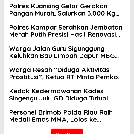
Polres Kuansing Gelar Gerakan
Pangan Murah, Salurkan 3.000 Kg
Beras SPHP untuk Masyarakat
Polres Kampar Serahkan Jembatan
Merah Putih Presisi Hasil Renovasi
ke Warga Pulau Jambu Kuok
Warga Jalan Guru Sigunggung
Keluhkan Bau Limbah Dapur MBG
dan Dinilai Tidak Jalani SOP
Warga Resah “Diduga Aktivitas
Prostitusi”, Ketua RT Minta Pemko
Pekanbaru Periksa Legalitas dan
Kedok Kedermawanan Kades
Aktivitas Z Homestay di Jalan
Singengu Julu GD Diduga Tutupi
Tanjung Datuk
Kejahatan PETI Kotanopan
Personel Brimob Polda Riau Raih
Medali Emas MMA, Lolos ke
Kejurprov dan Porprov