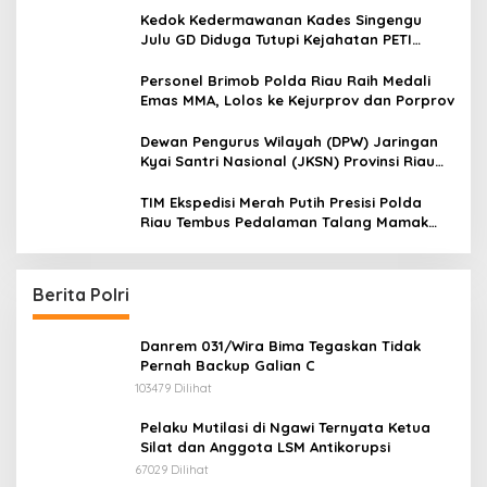
Jalan Tanjung Datuk
Kedok Kedermawanan Kades Singengu
Julu GD Diduga Tutupi Kejahatan PETI
Kotanopan
Personel Brimob Polda Riau Raih Medali
Emas MMA, Lolos ke Kejurprov dan Porprov
Dewan Pengurus Wilayah (DPW) Jaringan
Kyai Santri Nasional (JKSN) Provinsi Riau
melakukan kunjungan silaturahmi dan
audiensi ke Badan Kesatuan Bangsa dan
TIM Ekspedisi Merah Putih Presisi Polda
Politik (Kesbangpol) Provinsi Riau
Riau Tembus Pedalaman Talang Mamak
Kobarkan Semangat Merah Putih Hadirkan
Kepedulian Nyata untuk Negeri
Berita Polri
Danrem 031/Wira Bima Tegaskan Tidak
Pernah Backup Galian C
103479 Dilihat
Pelaku Mutilasi di Ngawi Ternyata Ketua
Silat dan Anggota LSM Antikorupsi
67029 Dilihat