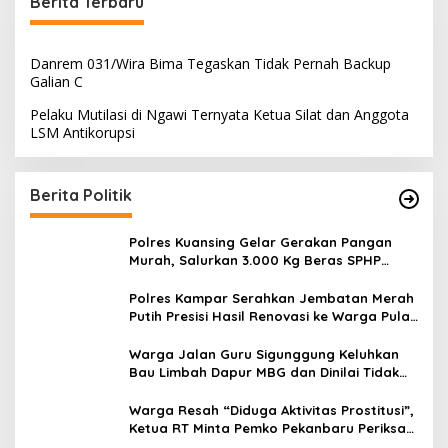
Berita Terbaru
Danrem 031/Wira Bima Tegaskan Tidak Pernah Backup
Galian C
Pelaku Mutilasi di Ngawi Ternyata Ketua Silat dan Anggota
LSM Antikorupsi
Berita Politik
Polres Kuansing Gelar Gerakan Pangan
Murah, Salurkan 3.000 Kg Beras SPHP
untuk Masyarakat
Polres Kampar Serahkan Jembatan Merah
Putih Presisi Hasil Renovasi ke Warga Pulau
Jambu Kuok
Warga Jalan Guru Sigunggung Keluhkan
Bau Limbah Dapur MBG dan Dinilai Tidak
Jalani SOP
Warga Resah “Diduga Aktivitas Prostitusi”,
Ketua RT Minta Pemko Pekanbaru Periksa
Legalitas dan Aktivitas Z Homestay di