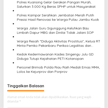
Polres Kuansing Gelar Gerakan Pangan Murah,
i
Salurkan 3.000 Kg Beras SPHP untuk Masyarakat
p
Polres Kampar Serahkan Jembatan Merah Putih
o
Presisi Hasil Renovasi ke Warga Pulau Jambu Kuok
s
Warga Jalan Guru Sigunggung Keluhkan Bau
Limbah Dapur MBG dan Dinilai Tidak Jalani SOP
Warga Resah “Diduga Aktivitas Prostitusi”, Ketua RT
Minta Pemko Pekanbaru Periksa Legalitas dan
Aktivitas Z Homestay di Jalan Tanjung Datuk
Kedok Kedermawanan Kades Singengu Julu GD
Diduga Tutupi Kejahatan PETI Kotanopan
Personel Brimob Polda Riau Raih Medali Emas MMA,
Lolos ke Kejurprov dan Porprov
Tinggalkan Balasan
Alamat email Anda tidak akan dipublikasikan.
Ruas yang wajib
ditandai
*