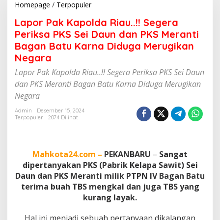
Homepage
/
Terpopuler
L
a
Lapor Pak Kapolda Riau..!! Segera
p
o
Periksa PKS Sei Daun dan PKS Meranti
r
Bagan Batu Karna Diduga Merugikan
P
Negara
a
k
Lapor Pak Kapolda Riau..!! Segera Periksa PKS Sei Daun
K
dan PKS Meranti Bagan Batu Karna Diduga Merugikan
a
p
Negara
o
l
Admin
Desember 15, 2024
Terpopuler
2074 Dilihat
d
a
R
i
Mahkota24.com –
PEKANBARU
–
Sangat
a
u
dipertanyakan PKS (Pabrik Kelapa Sawit) Sei
.
Daun dan PKS Meranti milik PTPN IV Bagan Batu
.
terima buah TBS mengkal dan juga TBS yang
!
kurang layak.
!
S
e
Hal ini menjadi sebuah pertanyaan dikalangan