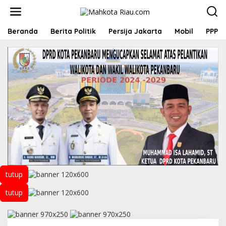
L
e
w
a
Beranda
Berita Politik
Persija Jakarta
Mobil
PPP
t
i
k
e
k
o
n
t
e
n
tutup
tutup