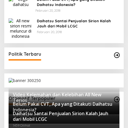
Daihatsu Indonesia?
Februari 20, 2018
Daihatsu Santai Penjualan Sirion Kalah
Jauh dari Mobil LCGC
Februari 20, 2018
Politik Terbaru
Video Kelemahan dan Kelebihan All New
Otomotif Terpopuler
Terios
Belum Pakai CVT, Apa yang Ditakuti Daihatsu
2943 Dilihat
Indonesia?
Daihatsu Santai Penjualan Sirion Kalah Jauh
1631 Dilihat
dari Mobil LCGC
1459 Dilihat