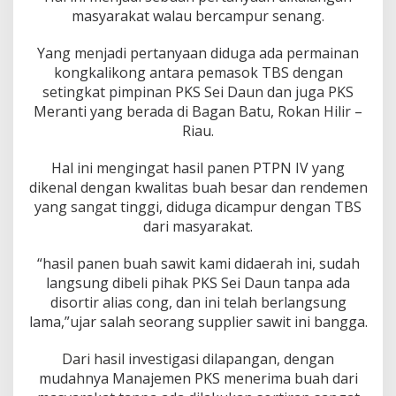
g
masyarakat walau bercampur senang.
e
r
Yang menjadi pertanyaan diduga ada permainan
a
kongkalikong antara pemasok TBS dengan
P
e
setingkat pimpinan PKS Sei Daun dan juga PKS
r
Meranti yang berada di Bagan Batu, Rokan Hilir –
i
Riau.
k
s
Hal ini mengingat hasil panen PTPN IV yang
a
P
dikenal dengan kwalitas buah besar dan rendemen
K
yang sangat tinggi, diduga dicampur dengan TBS
S
dari masyarakat.
S
e
“hasil panen buah sawit kami didaerah ini, sudah
i
D
langsung dibeli pihak PKS Sei Daun tanpa ada
a
disortir alias cong, dan ini telah berlangsung
u
lama,”ujar salah seorang supplier sawit ini bangga.
n
d
Dari hasil investigasi dilapangan, dengan
a
n
mudahnya Manajemen PKS menerima buah dari
P