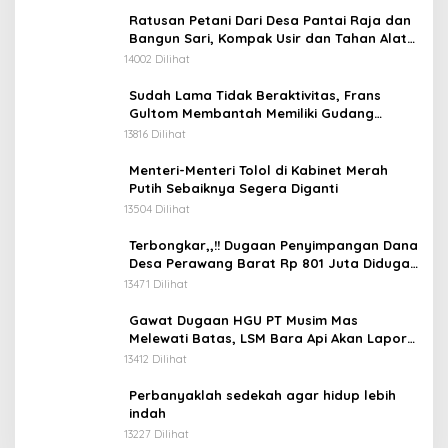
Ratusan Petani Dari Desa Pantai Raja dan
Bangun Sari, Kompak Usir dan Tahan Alat
Berat Milik Hanafi Cs.
14002 Dilihat
Sudah Lama Tidak Beraktivitas, Frans
Gultom Membantah Memiliki Gudang
Penimbunan BBM
13816 Dilihat
Menteri-Menteri Tolol di Kabinet Merah
Putih Sebaiknya Segera Diganti
13504 Dilihat
Terbongkar,,!! Dugaan Penyimpangan Dana
Desa Perawang Barat Rp 801 Juta Diduga
Tidak Jelas Penggunaannya
13471 Dilihat
Gawat Dugaan HGU PT Musim Mas
Melewati Batas, LSM Bara Api Akan Lapor
ke APH dan Satgas PKH
13412 Dilihat
Perbanyaklah sedekah agar hidup lebih
indah
13227 Dilihat