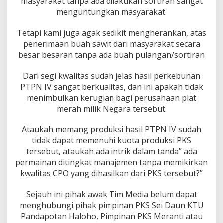
masyarakat tanpa ada dilakukan sortiran sangat
K
menguntungkan masyarakat.
S
M
Tetapi kami juga agak sedikit mengherankan, atas
e
r
penerimaan buah sawit dari masyarakat secara
a
besar besaran tanpa ada buah pulangan/sortiran
n
t
Dari segi kwalitas sudah jelas hasil perkebunan
i
PTPN IV sangat berkualitas, dan ini apakah tidak
B
a
menimbulkan kerugian bagi perusahaan plat
g
merah milik Negara tersebut.
a
n
Ataukah memang produksi hasil PTPN IV sudah
B
tidak dapat memenuhi kuota produksi PKS
a
t
tersebut, ataukah ada intrik dalam tanda” ada
u
permainan ditingkat manajemen tanpa memikirkan
K
kwalitas CPO yang dihasilkan dari PKS tersebut?”
a
r
Sejauh ini pihak awak Tim Media belum dapat
n
a
menghubungi pihak pimpinan PKS Sei Daun KTU
D
Pandapotan Haloho, Pimpinan PKS Meranti atau
i