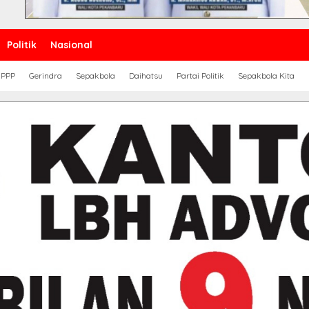
Politik
Nasional
PPP
Gerindra
Sepakbola
Daihatsu
Partai Politik
Sepakbola Kita