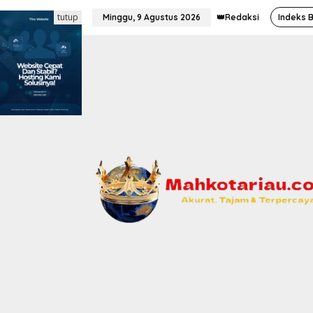
L
tutup
e
Minggu, 9 Agustus 2026
👑Redaksi
Indeks B
w
a
t
i
k
e
k
o
n
t
e
n