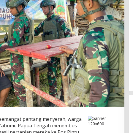
emangat pantang menyerah, warga
e’abume Papua Tengah menembus
sil pertanian mereka ke Pos Pintu