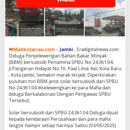
4
K
o
t
a
J
a
m
b
i
👑Mahkotariau.com
–
Jambi
, Eradigitalnews.com :
D
Diduga Penyelewengan Bahan Bakar Minyak
i
(BBM) bersubsidi Pertamina SPBU No 24.361.04,
d
Jl.Pangeran Hidayat No.10, Paal Lima. Kec Kota Baru
u
. Kota Jambi, Semakin marak terjadi. Diperkirakan
g
a
puluhan ton BBM jenis solar bersubsidi dari SPBU
b
No 24.361.04 diselewengkan ke para Mafia dan
e
diduga Berkalaborasi Dengan Pengawas SPBU
r
Tersebut,
k
o
l
Solar bersubsidi dari SPBU 24.361.04 Diduga dijual
a
kepada kendaraan Perusahaan dan para mafia
b
langsir hampir setiap harinya. Sabtu (03/05/2025)
o