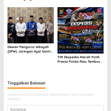
Porprov
Diduga Tutupi Kejahatan
PETI Kotanopan
Dewan Pengurus Wilayah
(DPW) Jaringan Kyai Santri
Nasional (JKSN) Provinsi
TIM Ekspedisi Merah Putih
Riau melakukan kunjungan
Presisi Polda Riau Tembus
silaturahmi dan audiensi ke
Pedalaman Talang Mamak
Badan Kesatuan Bangsa
Kobarkan Semangat Merah
dan Politik (Kesbangpol)
Putih Hadirkan Kepedulian
Provinsi Riau
Nyata untuk Negeri
Tinggalkan Balasan
Alamat email Anda tidak akan dipublikasikan.
Ruas yang wajib
ditandai
*