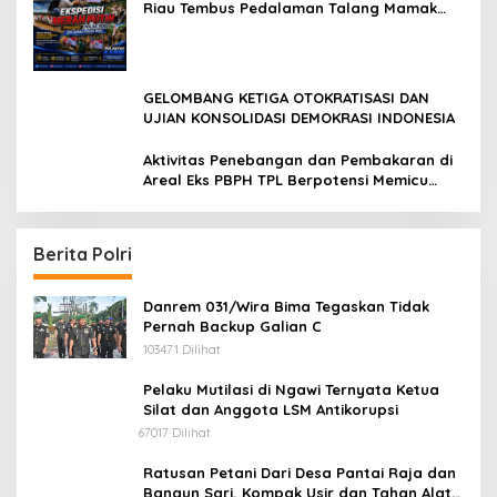
Riau Tembus Pedalaman Talang Mamak
Kobarkan Semangat Merah Putih Hadirkan
Kepedulian Nyata untuk Negeri
GELOMBANG KETIGA OTOKRATISASI DAN
UJIAN KONSOLIDASI DEMOKRASI INDONESIA
Aktivitas Penebangan dan Pembakaran di
Areal Eks PBPH TPL Berpotensi Memicu
Konflik Sosial
Berita Polri
Danrem 031/Wira Bima Tegaskan Tidak
Pernah Backup Galian C
103471 Dilihat
Pelaku Mutilasi di Ngawi Ternyata Ketua
Silat dan Anggota LSM Antikorupsi
67017 Dilihat
Ratusan Petani Dari Desa Pantai Raja dan
Bangun Sari, Kompak Usir dan Tahan Alat