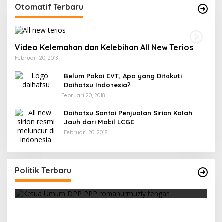
Otomatif Terbaru
Video Kelemahan dan Kelebihan All New Terios
Februari 20, 2018
Belum Pakai CVT, Apa yang Ditakuti
Daihatsu Indonesia?
Februari 20, 2018
Daihatsu Santai Penjualan Sirion Kalah
Jauh dari Mobil LCGC
Februari 20, 2018
Strategi PPP Menangkan Duet Ganjar dan Gus
Yasin
Politik Terbaru
Di Berita, Politik
|
Februari 19, 2018