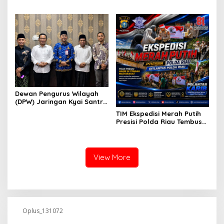
Diduga Tutupi Kejahatan
PETI Kotanopan
Dewan Pengurus Wilayah
(DPW) Jaringan Kyai Santri
Nasional (JKSN) Provinsi
TIM Ekspedisi Merah Putih
Riau melakukan kunjungan
Presisi Polda Riau Tembus
silaturahmi dan audiensi ke
Pedalaman Talang Mamak
Badan Kesatuan Bangsa
Kobarkan Semangat Merah
dan Politik (Kesbangpol)
Putih Hadirkan Kepedulian
Provinsi Riau
Nyata untuk Negeri
View More
Oplus_131072