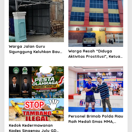
i
p
o
s
Warga Jalan Guru
Warga Resah “Diduga
Sigunggung Keluhkan Bau
Aktivitas Prostitusi”, Ketua
Limbah Dapur MBG dan
RT Minta Pemko Pekanbaru
Dinilai Tidak Jalani SOP
Periksa Legalitas dan
Aktivitas Z Homestay di
Jalan Tanjung Datuk
Personel Brimob Polda Riau
Raih Medali Emas MMA,
Kedok Kedermawanan
Lolos ke Kejurprov dan
Kades Singengu Julu GD