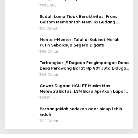
Berat Milik Hanafi Cs.
13991 Dilihat
Sudah Lama Tidak Beraktivitas, Frans
Gultom Membantah Memiliki Gudang
Penimbunan BBM
13812 Dilihat
Menteri-Menteri Tolol di Kabinet Merah
Putih Sebaiknya Segera Diganti
13496 Dilihat
Terbongkar,,!! Dugaan Penyimpangan Dana
Desa Perawang Barat Rp 801 Juta Diduga
Tidak Jelas Penggunaannya
13469 Dilihat
Gawat Dugaan HGU PT Musim Mas
Melewati Batas, LSM Bara Api Akan Lapor
ke APH dan Satgas PKH
13408 Dilihat
Perbanyaklah sedekah agar hidup lebih
indah
13222 Dilihat