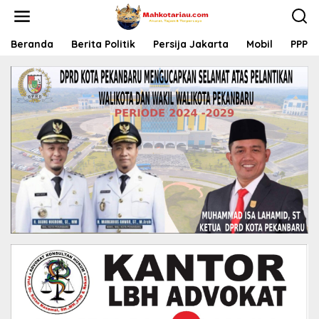
L
e
w
a
Beranda
Berita Politik
Persija Jakarta
Mobil
PPP
t
i
k
e
k
o
n
t
e
n