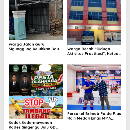
Warga Jalan Guru
Sigunggung Keluhkan Bau
Warga Resah “Diduga
Limbah Dapur MBG dan
Aktivitas Prostitusi”, Ketua
Dinilai Tidak Jalani SOP
RT Minta Pemko Pekanbaru
Periksa Legalitas dan
Aktivitas Z Homestay di
Jalan Tanjung Datuk
Personel Brimob Polda Riau
Raih Medali Emas MMA,
Kedok Kedermawanan
Lolos ke Kejurprov dan
Kades Singengu Julu GD
Porprov