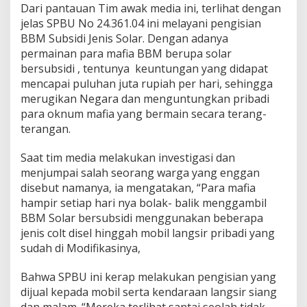
i
Dari pantauan Tim awak media ini, terlihat dengan
d
jelas SPBU No 24.361.04 ini melayani pengisian
i
BBM Subsidi Jenis Solar. Dengan adanya
,
permainan para mafia BBM berupa solar
P
bersubsidi , tentunya keuntungan yang didapat
T
P
mencapai puluhan juta rupiah per hari, sehingga
e
merugikan Negara dan menguntungkan pribadi
r
para oknum mafia yang bermain secara terang-
t
terangan.
a
m
i
Saat tim media melakukan investigasi dan
n
menjumpai salah seorang warga yang enggan
a
disebut namanya, ia mengatakan, “Para mafia
P
hampir setiap hari nya bolak- balik menggambil
a
t
BBM Solar bersubsidi menggunakan beberapa
r
jenis colt disel hinggah mobil langsir pribadi yang
a
sudah di Modifikasinya,
N
i
Bahwa SPBU ini kerap melakukan pengisian yang
a
g
dijual kepada mobil serta kendaraan langsir siang
a