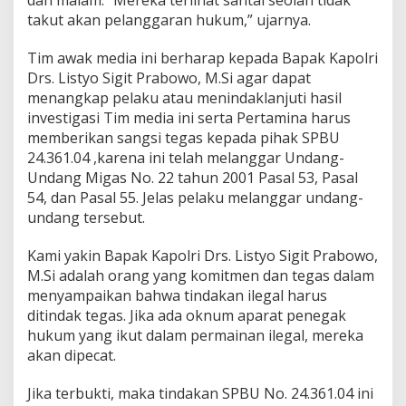
dan malam. “Mereka terlihat santai seolah tidak
J
takut akan pelanggaran hukum,” ujarnya.
a
n
Tim awak media ini berharap kepada Bapak Kapolri
g
a
Drs. Listyo Sigit Prabowo, M.Si agar dapat
n
menangkap pelaku atau menindaklanjuti hasil
T
investigasi Tim media ini serta Pertamina harus
u
memberikan sangsi tegas kepada pihak SPBU
t
24.361.04 ,karena ini telah melanggar Undang-
u
p
Undang Migas No. 22 tahun 2001 Pasal 53, Pasal
M
54, dan Pasal 55. Jelas pelaku melanggar undang-
a
undang tersebut.
t
a
Kami yakin Bapak Kapolri Drs. Listyo Sigit Prabowo,
M.Si adalah orang yang komitmen dan tegas dalam
menyampaikan bahwa tindakan ilegal harus
ditindak tegas. Jika ada oknum aparat penegak
hukum yang ikut dalam permainan ilegal, mereka
akan dipecat.
Jika terbukti, maka tindakan SPBU No. 24.361.04 ini