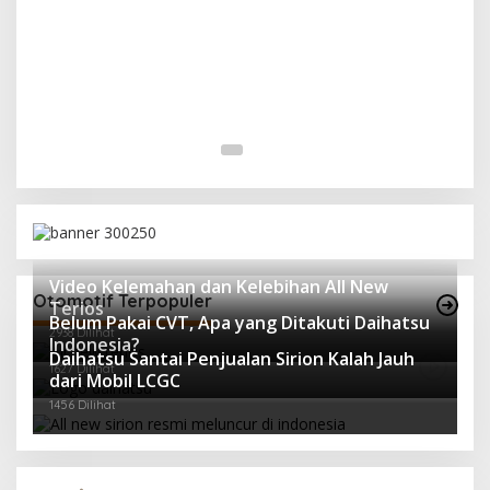
Video Kelemahan dan Kelebihan All New
Otomotif Terpopuler
Terios
Belum Pakai CVT, Apa yang Ditakuti Daihatsu
2938 Dilihat
Indonesia?
Daihatsu Santai Penjualan Sirion Kalah Jauh
1627 Dilihat
dari Mobil LCGC
1456 Dilihat