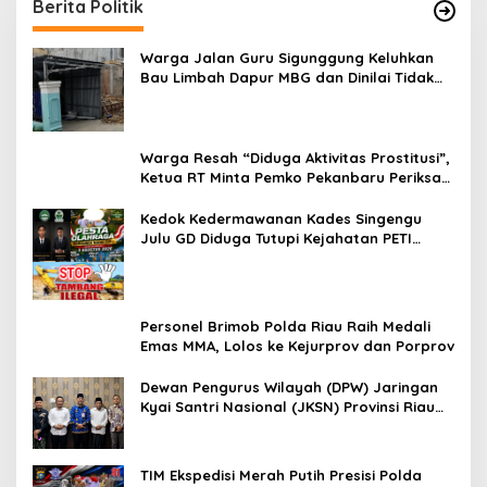
Berita Politik
Warga Jalan Guru Sigunggung Keluhkan
Bau Limbah Dapur MBG dan Dinilai Tidak
Jalani SOP
Warga Resah “Diduga Aktivitas Prostitusi”,
Ketua RT Minta Pemko Pekanbaru Periksa
Legalitas dan Aktivitas Z Homestay di
Jalan Tanjung Datuk
Kedok Kedermawanan Kades Singengu
Julu GD Diduga Tutupi Kejahatan PETI
Kotanopan
Personel Brimob Polda Riau Raih Medali
Emas MMA, Lolos ke Kejurprov dan Porprov
Dewan Pengurus Wilayah (DPW) Jaringan
Kyai Santri Nasional (JKSN) Provinsi Riau
melakukan kunjungan silaturahmi dan
audiensi ke Badan Kesatuan Bangsa dan
Politik (Kesbangpol) Provinsi Riau
TIM Ekspedisi Merah Putih Presisi Polda