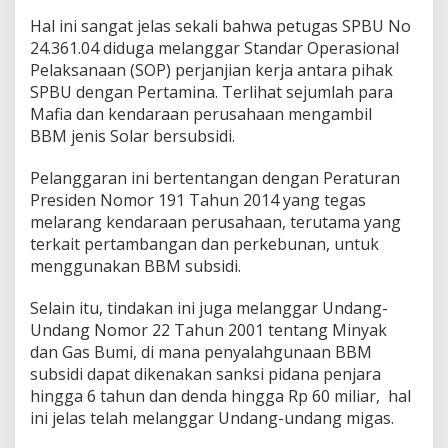
r
Hal ini sangat jelas sekali bahwa petugas SPBU No
a
s
24.361.04 diduga melanggar Standar Operasional
i
Pelaksanaan (SOP) perjanjian kerja antara pihak
d
SPBU dengan Pertamina. Terlihat sejumlah para
e
Mafia dan kendaraan perusahaan mengambil
n
g
BBM jenis Solar bersubsidi.
a
n
Pelanggaran ini bertentangan dengan Peraturan
M
Presiden Nomor 191 Tahun 2014 yang tegas
a
melarang kendaraan perusahaan, terutama yang
f
i
terkait pertambangan dan perkebunan, untuk
a
menggunakan BBM subsidi.
B
B
Selain itu, tindakan ini juga melanggar Undang-
M
Undang Nomor 22 Tahun 2001 tentang Minyak
b
e
dan Gas Bumi, di mana penyalahgunaan BBM
r
subsidi dapat dikenakan sanksi pidana penjara
s
hingga 6 tahun dan denda hingga Rp 60 miliar​, hal
u
ini jelas telah melanggar Undang-undang migas.
d
s