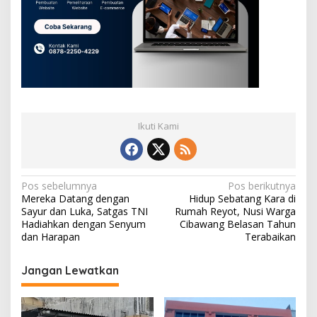
Ikuti Kami
N
Pos sebelumnya
Pos berikutnya
Mereka Datang dengan
Hidup Sebatang Kara di
a
Sayur dan Luka, Satgas TNI
Rumah Reyot, Nusi Warga
v
Hadiahkan dengan Senyum
Cibawang Belasan Tahun
dan Harapan
Terabaikan
i
g
Jangan Lewatkan
a
s